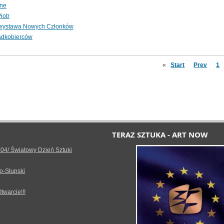
cne
iotr
wystawa Nowych Członków
adkobierców
«
Start
Prev
1
TERAZ SZTUKA - ART NOW
.04/ Światowy Dzień Sztuki
o-Słupski
Otwarcie!!!