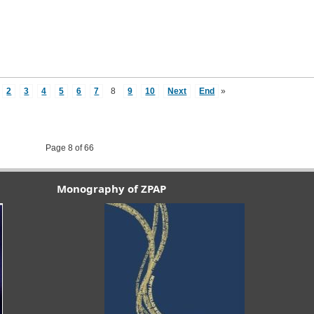
2
3
4
5
6
7
8
9
10
Next
End
»
Page 8 of 66
Monography of ZPAP