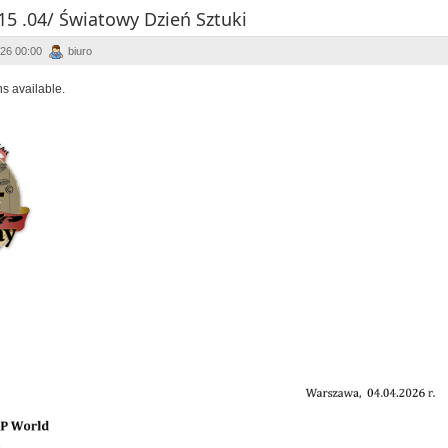
15 .04/ Światowy Dzień Sztuki
026 00:00
biuro
ns available.
ÂÂÂÂÂ
ÂÂÂÂÂ
ÂÂÂÂÂ
ÂÂÂÂÂ
ÂÂÂÂÂ