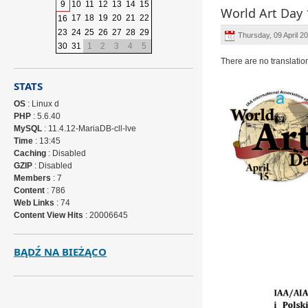
9
10
11
12
13
14
15
World Art Day 
17
18
19
20
21
22
16
23
24
25
26
27
28
29
Thursday, 09 April 2
30
31
1
2
3
4
5
There are no translatio
STATS
OS
: Linux d
PHP
: 5.6.40
MySQL
: 11.4.12-MariaDB-cll-lve
Time
: 13:45
Caching
: Disabled
GZIP
: Disabled
Members
: 7
Content
: 786
ÂÂÂ
Web Links
: 74
Content View Hits
: 20006645
BĄDŹ NA BIEŻĄCO