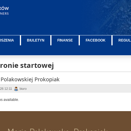
OSZENIA
BIULETYN
FINANSE
FACEBOOK
REGUL
tronie startowej
 Polakowskiej Prokopiak
026 12:11
biuro
ns available.