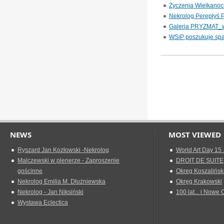
Życzenia Wielkano
Nekrolog Perepłyś P
Galeria PRYZMAT_
WSiP poszukuje sp
NEWS
MOST VIEWED
Ryszard Jan Kozłowski -Nekrolog
World Art Day 15 
Malczewski w plenerze - Zaproszenie
DROIT DE SUITE
gościnne
Okreg Koszalińsk
Nekrolog Emilia M. Dłużniewska
Okręg Krakowski
Nekrolog - Jan Niksiński
100 lat... i Nowe 
Wystawa Eclectica