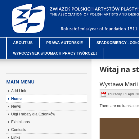
ABOUT US
PRAWA AUTORSKIE
SPADKOBIERCY - OGŁ
WYPOCZYNEK w DOMACH PRACY TWÓRCZEJ
Witaj na s
MAIN MENU
Wystawa Marii
Add Link
Thursday, 09 April 2
Home
There are no translatio
News
Ulgi i rabaty dla Członków
Exhibitions
Contests
Links