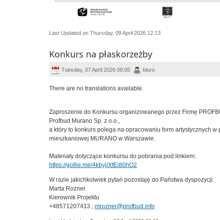
Last Updated on Thursday, 09 April 2026 12:13
Konkurs na płaskorzeżby
Tuesday, 07 April 2026 08:05
biuro
There are no translations available.
Zaproszenie do Konkursu organizowanego przez Firmę PROFBU
Profbud Murano Sp. z o.o.,
a który to konkurs polega na opracowaniu form artystycznych w 
mieszkaniowej MURANO w Warszawie.
Materiały dotyczące konkursu do pobrania pod linkiem:
https://gofile.me/4kbyj/XfEi80hO2
W razie jakichkolwiek pytań pozostaję do Państwa dyspozycji.
Marta Rozner
Kierownik Projektu
+48571207413 ;
mrozner@profbud.info