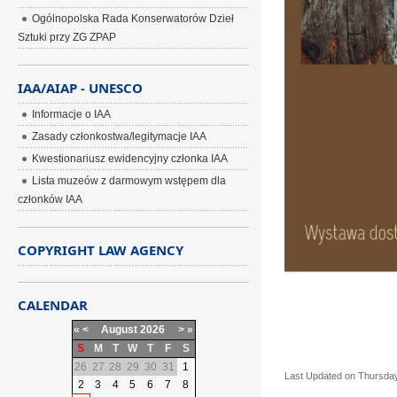
Ogólnopolska Rada Konserwatorów Dzieł
Sztuki przy ZG ZPAP
IAA/AIAP - UNESCO
Informacje o IAA
Zasady członkostwa/legitymacje IAA
Kwestionariusz ewidencyjny członka IAA
Lista muzeów z darmowym wstępem dla
członków IAA
COPYRIGHT LAW AGENCY
CALENDAR
«
<
August
2026
>
»
S
M
T
W
T
F
S
26
27
28
29
30
31
1
Last Updated on Thursday,
2
3
4
5
6
7
8