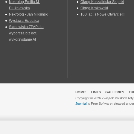
Nekrolog Emilia M.
Okreg Koszalińsko-Słupski
Dłużniewska
Okręg Krakowski
Nekrolog - Jan Niksiński
100 lat... i Nowe Otwarcie!!!
Wystawa Eclectica
Stanowisko ZPAP dla
wyborcza.biz dot.
wykorzystanie AI
HOME!
LINKS
GALLERIES
TH
Copyright © 2026 Związek Polskich Arty
Joomla!
is Free Software released unde