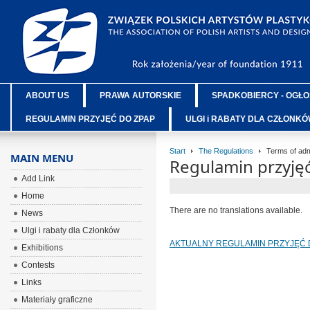
ABOUT US
PRAWA AUTORSKIE
SPADKOBIERCY - OGŁO
REGULAMIN PRZYJĘĆ DO ZPAP
ULGI i RABATY DLA CZŁONK
Start
The Regulations
Terms of adm
MAIN MENU
Regulamin przyję
Add Link
Home
There are no translations available.
News
Ulgi i rabaty dla Członków
AKTUALNY REGULAMIN PRZYJĘĆ DO Z
Exhibitions
Contests
Links
Materiały graficzne