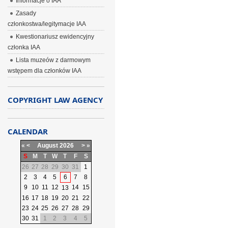
Informacje o IAA
Zasady
członkostwa/legitymacje IAA
Kwestionariusz ewidencyjny
członka IAA
Lista muzeów z darmowym
wstępem dla członków IAA
COPYRIGHT LAW AGENCY
CALENDAR
«
<
August
2026
>
»
S
M
T
W
T
F
S
26
27
28
29
30
31
1
2
3
4
5
6
7
8
9
10
11
12
14
15
13
16
17
18
19
20
21
22
23
24
25
26
27
28
29
30
31
1
2
3
4
5