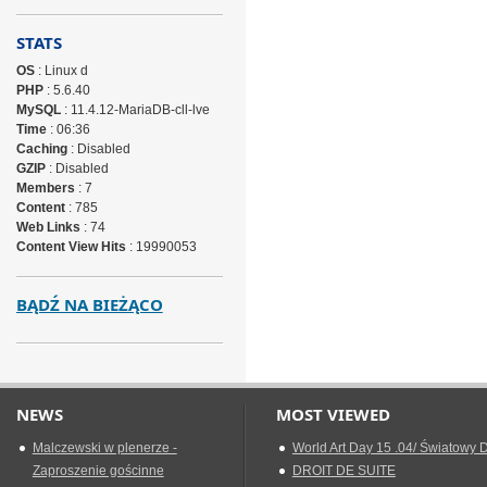
STATS
OS
: Linux d
PHP
: 5.6.40
MySQL
: 11.4.12-MariaDB-cll-lve
Time
: 06:36
Caching
: Disabled
GZIP
: Disabled
Members
: 7
Content
: 785
Web Links
: 74
Content View Hits
: 19990053
BĄDŹ NA BIEŻĄCO
NEWS
MOST VIEWED
Malczewski w plenerze -
World Art Day 15 .04/ Światowy D
Zaproszenie gościnne
DROIT DE SUITE