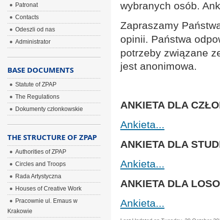
wybranych osób. Anki
Patronat
Contacts
Zapraszamy Państwa
Odeszli od nas
opinii.
Państwa odpow
Administrator
potrzeby związane ze
jest anonimowa.
BASE DOCUMENTS
Statute of ZPAP
The Regulations
ANKIETA DLA CZŁ
Dokumenty członkowskie
Ankieta...
THE STRUCTURE OF ZPAP
ANKIETA DLA STU
Authorities of ZPAP
Ankieta...
Circles and Troops
Rada Artystyczna
ANKIETA DLA LO
Houses of Creative Work
Pracownie ul. Emaus w
Ankieta...
Krakowie