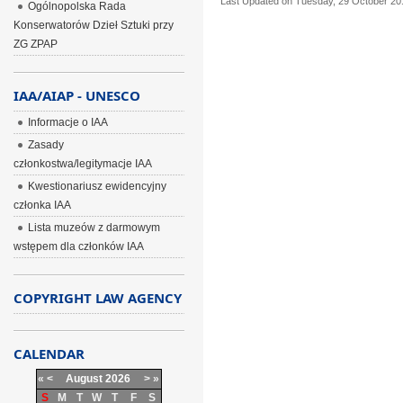
Last Updated on Tuesday, 29 October 20
Ogólnopolska Rada
Konserwatorów Dzieł Sztuki przy
ZG ZPAP
IAA/AIAP - UNESCO
Informacje o IAA
Zasady
członkostwa/legitymacje IAA
Kwestionariusz ewidencyjny
członka IAA
Lista muzeów z darmowym
wstępem dla członków IAA
COPYRIGHT LAW AGENCY
CALENDAR
«
<
August
2026
>
»
S
M
T
W
T
F
S