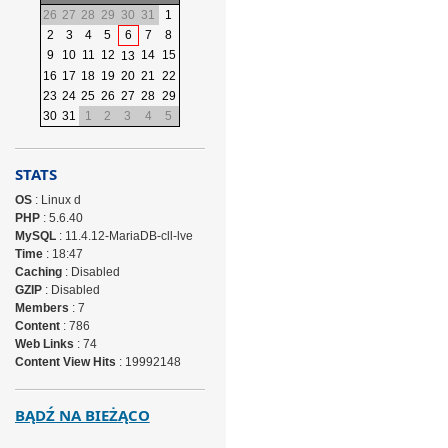
26
27
28
29
30
31
1
2
3
4
5
6
7
8
9
10
11
12
14
15
13
16
17
18
19
20
21
22
23
24
25
26
27
28
29
30
31
1
2
3
4
5
STATS
OS
: Linux d
PHP
: 5.6.40
MySQL
: 11.4.12-MariaDB-cll-lve
Time
: 18:47
Caching
: Disabled
GZIP
: Disabled
Members
: 7
Content
: 786
Web Links
: 74
Content View Hits
: 19992148
BĄDŹ NA BIEŻĄCO