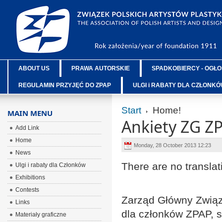
ABOUT US
PRAWA AUTORSKIE
SPADKOBIERCY - OGŁO
REGULAMIN PRZYJĘĆ DO ZPAP
ULGI i RABATY DLA CZŁONK
Start
Home!
MAIN MENU
Ankiety ZG Z
Add Link
Home
Monday, 28 October 2013 12:23
News
There are no translat
Ulgi i rabaty dla Członków
Exhibitions
Contests
Zarząd Główny Związ
Links
dla członków ZPAP, s
Materiały graficzne