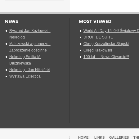
NEWS
MOST VIEWED
Ryszard Jan Kozłowski -
World Art Day 15 .04/ Światowy D
Nekrolog
DROIT DE SUITE
Malczewski w plenerze -
Okreg Koszalińsko-Słupski
Zaproszenie gościnne
Okręg Krakowski
Nekrolog Emilia M.
100 lat... i Nowe Otwarcie!!!
Dłużniewska
Nekrolog - Jan Niksiński
Wystawa Eclectica
HOME!
LINKS
GALLERIES
TH