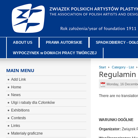
ABOUT US
PRAWA AUTORSKIE
SPADKOBIERCY - OGŁ
WYPOCZYNEK w DOMACH PRACY TWÓRCZEJ
Start
Category - List
MAIN MENU
Regulamin 
Add Link
Monday, 16 Decembe
Home
News
There are no translatio
Ulgi i rabaty dla Członków
Exhibitions
Contests
WARUNKI OGÓLNE
Links
Organizator:
Związek P
Materiały graficzne