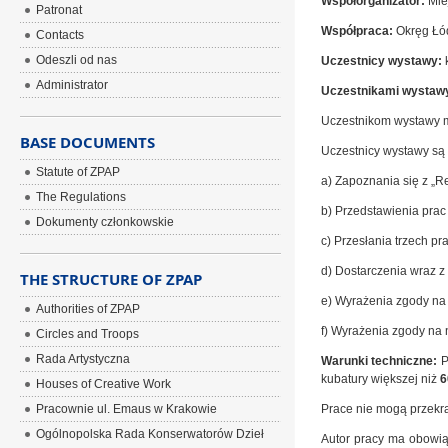
Współorganizator:
Miej
Patronat
Współpraca:
Okręg Łód
Contacts
Odeszli od nas
Uczestnicy wystawy:
k
Administrator
Uczestnikami wystaw
Uczestnikom wystawy m
BASE DOCUMENTS
Uczestnicy wystawy są 
Statute of ZPAP
a) Zapoznania się z „R
The Regulations
b) Przedstawienia prac
Dokumenty członkowskie
c) Przesłania trzech p
d) Dostarczenia wraz z 
THE STRUCTURE OF ZPAP
e) Wyrażenia zgody na 
Authorities of ZPAP
f) Wyrażenia zgody na 
Circles and Troops
Rada Artystyczna
Warunki techniczne:
P
kubatury większej niż
6
Houses of Creative Work
Pracownie ul. Emaus w Krakowie
Prace nie mogą przekr
Ogólnopolska Rada Konserwatorów Dzieł
Autor pracy ma obowiąz