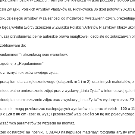
ska Galerii Sztuki w Łodzi, ul. Henryka Sienkiewicza 44 (kod pocztowy: 90-009 Łó
zki Związku Polskich Artystów Plastyków ul. Piotrkowska 86 (kod potowy: 90-103 Ł
ilkudziesięciu artystów, w zależności od możliwości wystawienniczych, prezentując
y
będą wybitni twórcy zrzeszeni w Związku Polskich Artystów Plastyków, którzy ukońc
uszą przysługiwać pełne autorskie prawa majątkowe i osobiste do zgłaszanych pr
zobligowani do:
egulaminem” i akceptacją jego warunków;
 zgodnej z ,,Regulaminem”;
rac z różnych okresów swojego życia;
pracą formularza zgłoszeniowego (załącznik nr 1 i nr 2), oraz innych materiałów, o 
nieodpłatne umieszczenie zdjęć prac z wystawy „Linia Życia” w internetowej galer
nieodpłatne umieszczenie zdjęć prac z wystawy „Linia Życia” w wydanym przez ZG 
race nie mogą przekraczać następujących wymiarów: dla prac płaskich -
100 x 1
0 x 120 x 80 cm
(szer. dł. wys.) i przekraczać wagi całości
50 kg
lub pojedynczego
aczać tych parametrów ze względu na montaż.
ek dostarczyć na nośniku CD/DVD następujące materiały: fotografia artysty (mi