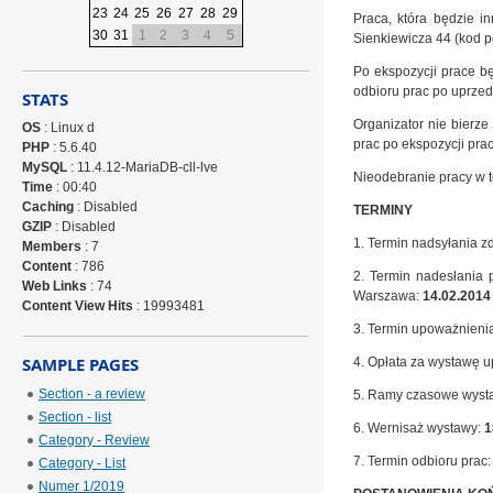
23
24
25
26
27
28
29
Praca, która będzie i
30
31
1
2
3
4
5
Sienkiewicza 44 (kod p
Po ekspozycji prace bę
odbioru prac po uprze
STATS
Organizator nie bierz
OS
: Linux d
prac po ekspozycji pra
PHP
: 5.6.40
MySQL
: 11.4.12-MariaDB-cll-lve
Nieodebranie pracy w 
Time
: 00:40
Caching
: Disabled
TERMINY
GZIP
: Disabled
1. Termin nadsyłania zd
Members
: 7
Content
: 786
2. Termin nadesłania 
Web Links
: 74
Warszawa:
14.02.2014 
Content View Hits
: 19993481
3. Termin upoważnienia
SAMPLE PAGES
4. Opłata za wystawę 
Section - a review
5. Ramy czasowe wyst
Section - list
6. Wernisaż wystawy:
1
Category - Review
7. Termin odbioru prac
Category - List
Numer 1/2019