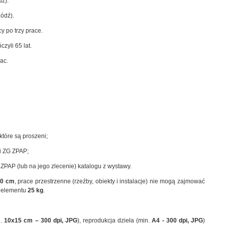
dź).
ódź).
y po trzy prace.
zyli 65 lat.
ac.
które są proszeni;
ii ZG ZPAP;
ZPAP (lub na jego zlecenie) katalogu z wystawy.
10 cm
, prace przestrzenne (rzeźby, obiekty i instalacje) nie mogą zajmować
 elementu
25 kg
.
n.
10x15 cm – 300 dpi, JPG
), reprodukcja dzieła (min.
A4 - 300 dpi, JPG
)