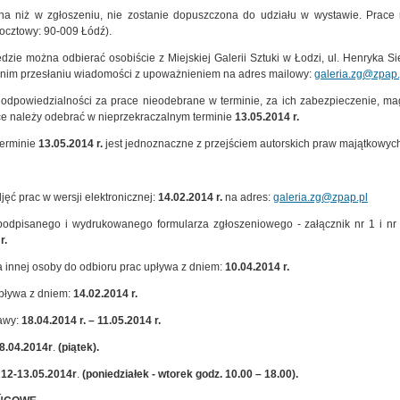
nna niż w zgłoszeniu, nie zostanie dopuszczona do udziału w wystawie. Prace 
ocztowy: 90-009 Łódź).
dzie można odbierać osobiście z Miejskiej Galerii Sztuki w Łodzi, ul. Henryka 
dnim przesłaniu wiadomości z upoważnieniem na adres mailowy:
galeria.zg@zpap.
e odpowiedzialności za prace nieodebrane w terminie, za ich zabezpieczenie, 
ce należy odebrać w nieprzekraczalnym terminie
13.05.2014 r.
terminie
13.05.2014 r.
jest jednoznaczne z przejściem autorskich praw majątkowych
jęć prac w wersji elektronicznej:
14.02.2014 r.
na adres:
galeria.zg@zpap.pl
podpisanego i wydrukowanego formularza zgłoszeniowego - załącznik nr 1 i n
r.
 innej osoby do odbioru prac upływa z dniem:
10.04.2014 r.
upływa z dniem:
14.02.2014 r.
awy:
18.04.2014 r. – 11.05.2014 r.
8.04.2014r
.
(piątek).
:
12-13.05.2014r
.
(poniedziałek - wtorek godz. 10.00 – 18.00).