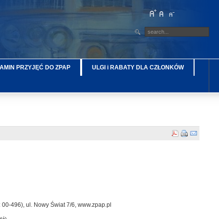
AMIN PRZYJĘĆ DO ZPAP
ULGI i RABATY DLA CZŁONKÓW
00-496), ul. Nowy Świat 7/6, www.zpap.pl