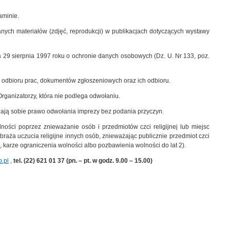
aminie.
nych materiałów (zdjęć, reprodukcji) w publikacjach dotyczących wystawy
29 sierpnia 1997 roku o ochronie danych osobowych (Dz. U. Nr 133, poz.
i odbioru prac, dokumentów zgłoszeniowych oraz ich odbioru.
ganizatorzy, która nie podlega odwołaniu.
egają sobie prawo odwołania imprezy bez podania przyczyn.
lności poprzez znieważanie osób i przedmiotów czci religijnej lub miejsc
raża uczucia religijne innych osób, znieważając publicznie przedmiot czci
 karze ograniczenia wolności albo pozbawienia wolności do lat 2).
.pl
,
tel. (22) 621 01 37 (pn. – pt. w godz. 9.00 – 15.00)