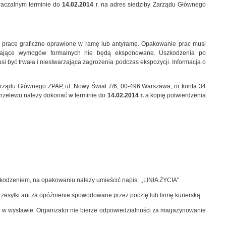
kraczalnym terminie do
14.02.2014
r. na adres siedziby Zarządu Głównego
p. prace graficzne oprawione w ramę lub antyramę. Opakowanie prac musi
pełniające wymogów formalnych nie będą eksponowane. Uszkodzenia po
być trwała i niestwarzająca zagrożenia podczas ekspozycji. Informacja o
Zarządu Głównego ZPAP, ul. Nowy Świat 7/6, 00-496 Warszawa, nr konta 34
 Przelewu należy dokonać w terminie do
14.02.2014 r.
a kopię potwierdzenia
kodzeniem, na opakowaniu należy umieścić napis: ,,LINIA ŻYCIA"
zesyłki ani za opóźnienie spowodowane przez pocztę lub firmę kurierską.
w wystawie. Organizator nie bierze odpowiedzialności za magazynowanie