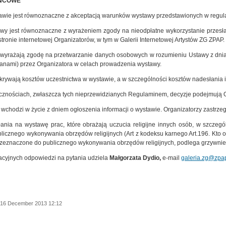
OŃCOWE
tawie jest równoznaczne z akceptacją warunków wystawy przedstawionych w regul
awy jest równoznaczne z wyrażeniem zgody na nieodpłatne wykorzystanie przesła
stronie internetowej Organizatorów, w tym w Galerii Internetowej Artystów ZG ZPAP.
 wyrażają zgodę na przetwarzanie danych osobowych w rozumieniu Ustawy z dnia 
ianami) przez Organizatora w celach prowadzenia wystawy.
okrywają kosztów uczestnictwa w wystawie, a w szczególności kosztów nadesłania 
cznościach, zwłaszcza tych nieprzewidzianych Regulaminem, decyzje podejmują Or
 wchodzi w życie z dniem ogłoszenia informacji o wystawie. Organizatorzy zastrz
łania na wystawę prac, które obrażają uczucia religijne innych osób, w szczegó
icznego wykonywania obrzędów religijnych (Art z kodeksu karnego Art.196. Kto ob
 przeznaczone do publicznego wykonywania obrzędów religijnych, podlega grzywnie,
acyjnych odpowiedzi na pytania udziela
Małgorzata Dydio,
e-mail
galeria.zg@zpap
 16 December 2013 12:12