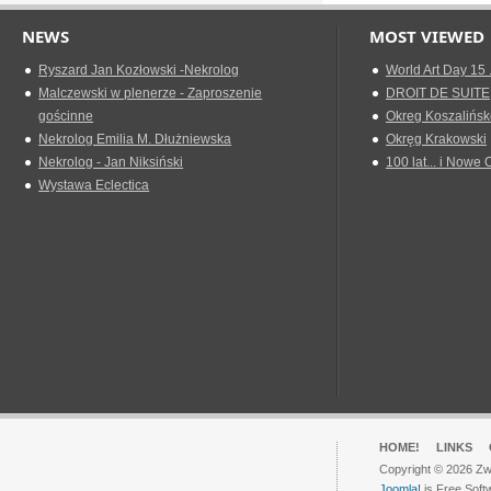
NEWS
MOST VIEWED
Ryszard Jan Kozłowski -Nekrolog
World Art Day 15 
Malczewski w plenerze - Zaproszenie
DROIT DE SUITE
gościnne
Okreg Koszalińsk
Nekrolog Emilia M. Dłużniewska
Okręg Krakowski
Nekrolog - Jan Niksiński
100 lat... i Nowe 
Wystawa Eclectica
HOME!
LINKS
Copyright © 2026 Zwi
Joomla!
is Free Soft