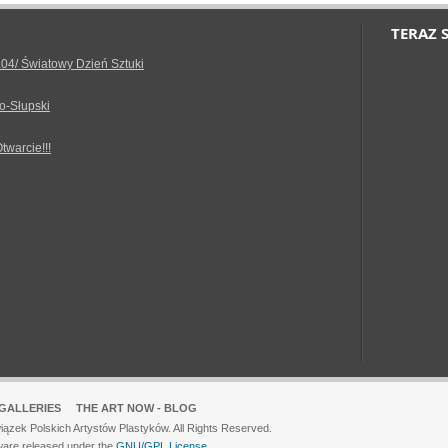
TERAZ 
.04/ Światowy Dzień Sztuki
o-Słupski
Otwarcie!!!
GALLERIES
THE ART NOW - BLOG
ązek Polskich Artystów Plastyków. All Rights Reserved.
ware released under the
GNU/GPL License.