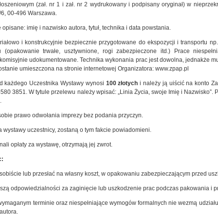
oszeniowym (zał. nr 1 i zał. nr 2 wydrukowany i podpisany oryginał) w nieprze
7/6, 00-496 Warszawa.
opisane: imię i nazwisko autora, tytuł, technika i data powstania.
iałowo i konstrukcyjnie bezpiecznie przygotowane do ekspozycji i transportu n
tu (opakowanie trwałe, usztywnione, rogi zabezpieczone itd.) Prace nies
omisyjnie udokumentowane. Technika wykonania prac jest dowolna, jednakże musi 
stanie umieszczona na stronie internetowej Organizatora: www.zpap.pl
d każdego Uczestnika Wystawy wynosi
100 złotych
i należy ją uiścić na konto 
80 3851. W tytule przelewu należy wpisać: „Linia Życia, swoje Imię i Nazwisko”.
.
sobie prawo odwołania imprezy bez podania przyczyn.
wystawy uczestnicy, zostaną o tym fakcie powiadomieni.
nali opłaty za wystawę, otrzymają jej zwrot.
c:
sobiście lub przesłać na własny koszt, w opakowaniu zabezpieczającym przed usz
szą odpowiedzialności za zaginięcie lub uszkodzenie prac podczas pakowania i pr
wymaganym terminie oraz niespełniające wymogów formalnych nie wezmą udziału 
 autora.