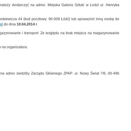
należy dostarczyć na adres: Miejska Galeria Sztuki w Łodzi ul. Henryka
Sienkiewicza 44 (kod pocztowy: 90-009 Łódź) lub upoważnić inną osobę do
pl
do dnia
10.04.2014 r
.
magazynowanie i transport. Ze względu na brak miejsca na magazynowanie
 na organizatora.
r na adres siedziby Zarządu Głównego ZPAP: ul. Nowy Świat 7/6, 00-496