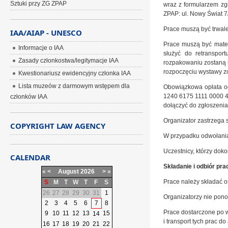
Sztuki przy ZG ZPAP
wraz z formularzem zgł
ZPAP: ul. Nowy Świat 
Prace muszą być trwale 
IAA/AIAP - UNESCO
Prace muszą być mater
Informacje o IAA
służyć do retranspor
Zasady członkostwa/legitymacje IAA
rozpakowaniu zostaną k
rozpoczęciu wystawy zo
Kwestionariusz ewidencyjny członka IAA
Lista muzeów z darmowym wstępem dla
Obowiązkowa opłata o
1240 6175 1111 0000 45
członków IAA
dołączyć do zgłoszenia
Organizator zastrzega 
COPYRIGHT LAW AGENCY
W przypadku odwołania 
Uczestnicy, którzy doko
CALENDAR
Składanie i odbiór pra
«
<
August
2026
>
»
Prace należy składać o
S
M
T
W
T
F
S
26
27
28
29
30
31
1
Organizatorzy nie pono
2
3
4
5
6
7
8
Prace dostarczone po 
9
10
11
12
13
15
14
i transport tych prac do
16
17
18
19
20
21
22