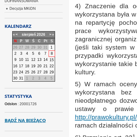
DOFINANSOWANIA
4) Znaczenie dla o
Decyzja MKiDN
wykorzystana była w 
na repartycję pocho
KALENDARZ
prace wykorzyst
«
<
sierpień
2026
>
»
zagranicznej organi
N
P
W
Ś
C
Pt
S
(jeśli taki system 
26
27
28
29
30
31
1
2
3
4
5
6
7
8
przypadki wykorzys
9
10
11
12
13
14
15
wykorzystanie takie
16
17
18
19
20
21
22
kultury.
23
24
25
26
27
28
29
30
31
1
2
3
4
5
5) W ramach oceny 
wykorzystana bez
STATYSTYKA
nieodpłatnego dozwol
Odsłon
: 20001726
ustawy o prawie
http://prawokultury.p
BĄDŹ NA BIEŻĄCO
ramach działalności 
1