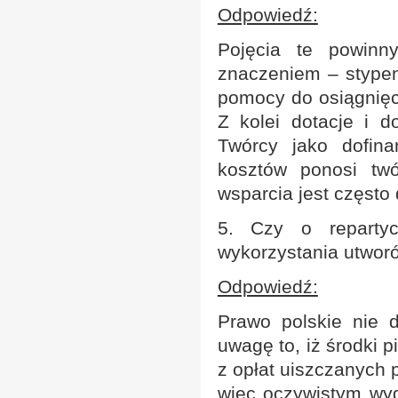
Odpowiedź:
Pojęcia te powin
znaczeniem – stypen
pomocy do osiągnięc
Z kolei dotacje i d
Twórcy jako dofin
kosztów ponosi tw
wsparcia jest często
5. Czy o repartyc
wykorzystania utworó
Odpowiedź:
Prawo polskie nie 
uwagę to, iż środki 
z opłat uiszczanych 
więc oczywistym wyd