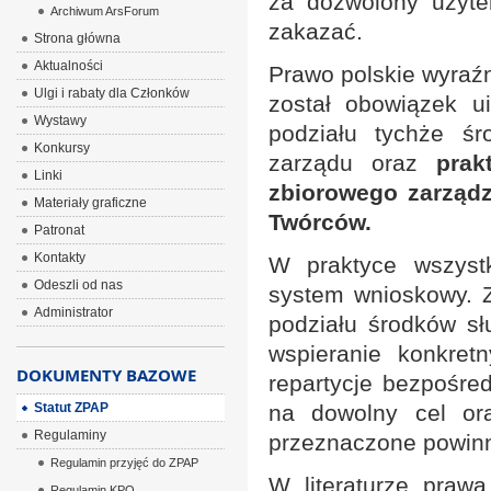
za dozwolony użyte
Archiwum ArsForum
zakazać.
Strona główna
Aktualności
Prawo polskie wyraźn
Ulgi i rabaty dla Członków
został obowiązek u
Wystawy
podziału tychże ś
Konkursy
zarządu oraz
prak
Linki
zbiorowego zarząd
Materiały graficzne
Twórców.
Patronat
Kontakty
W praktyce wszystk
Odeszli od nas
system wnioskowy. 
Administrator
podziału środków sł
wspieranie konkret
DOKUMENTY BAZOWE
repartycje bezpośre
Statut ZPAP
na dowolny cel ora
Regulaminy
przeznaczone powinn
Regulamin przyjęć do ZPAP
W literaturze praw
Regulamin KPO