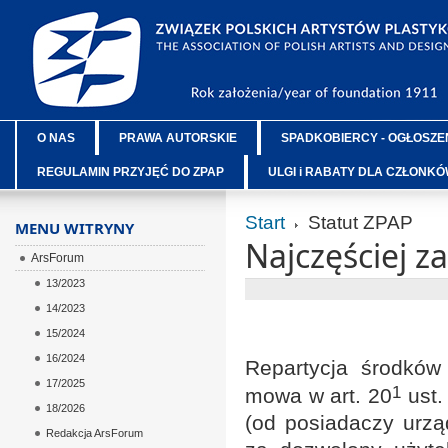
O NAS
PRAWA AUTORSKIE
SPADKOBIERCY - OGŁOSZE
REGULAMIN PRZYJĘĆ DO ZPAP
ULGI i RABATY DLA CZŁONK
Start
Statut ZPAP
MENU WITRYNY
Najczęściej z
ArsForum
13/2023
14/2023
15/2024
16/2024
Repartycja środków
17/2025
1
mowa w art. 20
ust.
18/2026
(od posiadaczy urzą
Redakcja ArsForum