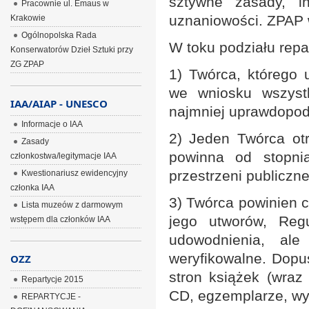
sztywne zasady, i
Pracownie ul. Emaus w
uznaniowości. ZPAP 
Krakowie
Ogólnopolska Rada
W toku podziału repa
Konserwatorów Dzieł Sztuki przy
ZG ZPAP
1) Twórca, którego 
we wniosku wszystk
IAA/AIAP - UNESCO
najmniej uprawdopod
Informacje o IAA
2) Jeden Twórca otr
Zasady
powinna od stopnia
członkostwa/legitymacje IAA
przestrzeni publiczne
Kwestionariusz ewidencyjny
członka IAA
3) Twórca powinien 
Lista muzeów z darmowym
jego utworów, Reg
wstępem dla członków IAA
udowodnienia, al
weryfikowalne. Dop
OZZ
stron książek (wraz
Repartycje 2015
CD, egzemplarze, wydr
REPARTYCJE -