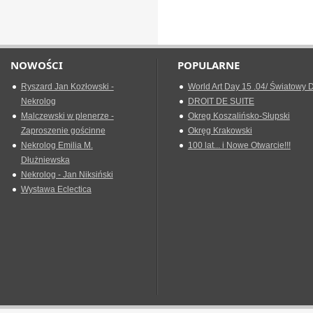
NOWOŚCI
POPULARNE
Ryszard Jan Kozłowski -
World Art Day 15 .04/ Światowy D
Nekrolog
DROIT DE SUITE
Malczewski w plenerze -
Okreg Koszalińsko-Słupski
Zaproszenie gościnne
Okręg Krakowski
Nekrolog Emilia M.
100 lat... i Nowe Otwarcie!!!
Dłużniewska
Nekrolog - Jan Niksiński
Wystawa Eclectica