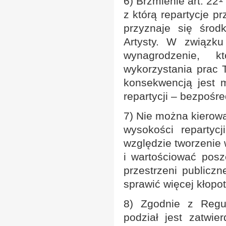
6) Brzmienie art. 22
z którą repartycje p
przyznaje się śro
Artysty. W związk
wynagrodzenie, 
wykorzystania prac 
konsekwencją jest m
repartycji – bezpośre
7) Nie można kierowa
wysokości repartyc
względzie tworzenie w
i wartościować posz
przestrzeni publiczn
sprawić więcej kłopo
8) Zgodnie z Regul
podział jest zatwi