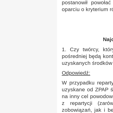
postanowił powołać
oparciu o kryterium 
Naj
1. Czy twórcy, któr
pośredniej będą kon
uzyskanych środków 
Odpowiedź:
W przypadku repart
uzyskane od ZPAP śr
na inny cel powodow
z repartycji (zar
zobowiązań, jak i 