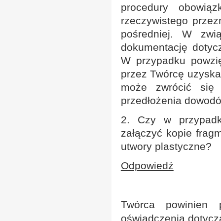
procedury obowią
rzeczywistego przez
pośredniej. W zwi
dokumentację dotyc
W przypadku powzię
przez Twórcę uzyska
może zwrócić się 
przedłożenia dowodó
2. Czy w przypadku
załączyć kopie frag
utwory plastyczne?
Odpowiedź
Twórca powinien p
oświadczenia dotycz