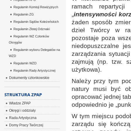
ramach repartycj
Regulamin Komisji Rewizyjnych
„
intensywności korz
Regulamin ZG
żaden sposób zmierz
Regulamin Sądów Koleżeńskich
dzieł Twórcy w ra
Regulamin Złotej Odznaki
Regulamin WZ Członków
pozostaje poza wsze
Okręgów
niedopuszczalne je
Regulamin wyboru Delegatów na
zarządzania sytuacji
WZD
zajmują (np. tzw. s
Regulamin WZD
użytkowa).
Regulamin Rady Artystycznej
Dokumenty członkowskie
Należy przy tym pod
natury musi być o
STRUKTURA ZPAP
opracować jednej tab
Władze ZPAP
odpowiednio je „punk
Okręgi i oddziały
W tym miejscu podob
Rada Artystyczna
zarządu się kończą
Domy Pracy Twórczej