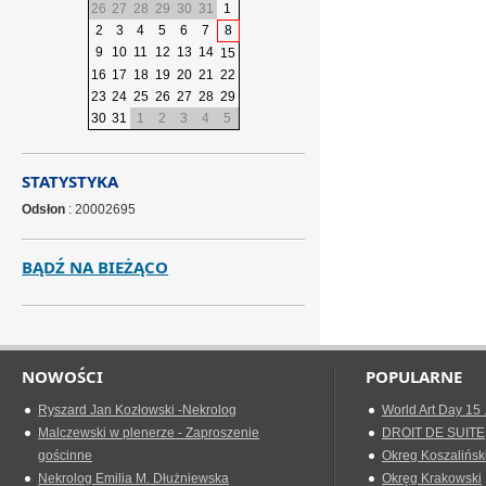
26
27
28
29
30
31
1
2
3
4
5
6
7
8
9
10
11
12
13
14
15
16
17
18
19
20
21
22
23
24
25
26
27
28
29
30
31
1
2
3
4
5
STATYSTYKA
Odsłon
: 20002695
BĄDŹ NA BIEŻĄCO
NOWOŚCI
POPULARNE
Ryszard Jan Kozłowski -Nekrolog
World Art Day 15 
Malczewski w plenerze - Zaproszenie
DROIT DE SUITE
gościnne
Okreg Koszalińsk
Nekrolog Emilia M. Dłużniewska
Okręg Krakowski