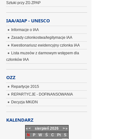
Sztuki przy ZG ZPAP
IAA/AIAP - UNESCO
Informacje o IAA
Zasady członkostwa/legitymacje IAA
Kwestionariusz ewidencyjny członka IAA
Lista muzeów z darmowym wstępem dla
członków IAA
OZZ
Repartycje 2015
REPARTYCJE - DOFINANSOWANIA
Decyzja MKiDN
KALENDARZ
«
<
sierpień
2026
>
»
N
P
W
Ś
C
Pt
S