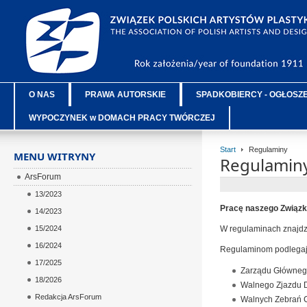
O NAS
PRAWA AUTORSKIE
SPADKOBIERCY - OGŁOSZ
WYPOCZYNEK w DOMACH PRACY TWÓRCZEJ
Start
Regulaminy
MENU WITRYNY
Regulamin
ArsForum
13/2023
Pracę naszego Związku
14/2023
15/2024
W regulaminach znajdzi
16/2024
Regulaminom podlegają
17/2025
Zarządu Główne
18/2026
Walnego Zjazdu 
Redakcja ArsForum
Walnych Zebrań 