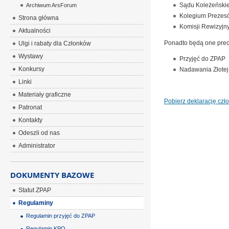
Sądu Koleżeński
Archiwum ArsForum
Kolegium Prezes
Strona główna
Komisji Rewizyjn
Aktualności
Ponadto będą one pre
Ulgi i rabaty dla Członków
Wystawy
Przyjęć do ZPAP
Konkursy
Nadawania Złote
Linki
Materiały graficzne
Pobierz deklarację czł
Patronat
Kontakty
Odeszli od nas
Administrator
DOKUMENTY BAZOWE
Statut ZPAP
Regulaminy
Regulamin przyjęć do ZPAP
Regulamin KPO