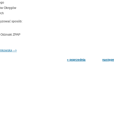
ego
ów Okręgów
ych
cyzować sposób:
j Odznaki ZPAP
onkowską -->
« poprzednia
następn