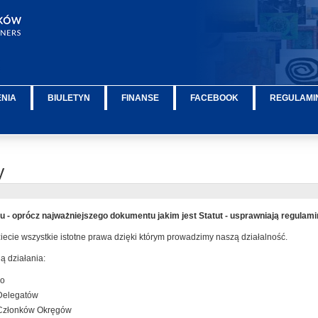
ENIA
BIULETYN
FINANSE
FACEBOOK
REGULAMIN
y
 - oprócz najważniejszego dokumentu jakim jest Statut - usprawniają regulami
ecie wszystkie istotne prawa dzięki którym prowadzimy naszą działalność.
 działania:
go
Delegatów
Członków Okręgów