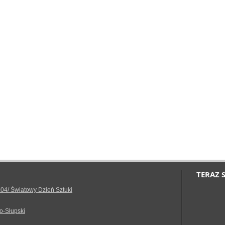
TERAZ 
.04/ Światowy Dzień Sztuki
o-Słupski