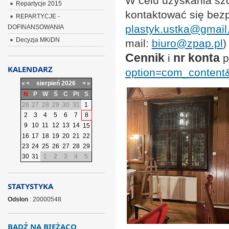
W celu uzyskania szc
Repartycje 2015
kontaktować się bezp
REPARTYCJE -
plastyk.ustka@gmai
DOFINANSOWANIA
Decyzja MKiDN
mail:
biuro@zpap.pl
)
Cennik
nr konta
i
p
KALENDARZ
option=com_content&
«
<
sierpień
2026
>
»
N
P
W
Ś
C
Pt
S
26
27
28
29
30
31
1
2
3
4
5
6
7
8
9
10
11
12
13
14
15
16
17
18
19
20
21
22
23
24
25
26
27
28
29
30
31
1
2
3
4
5
STATYSTYKA
Odsłon
: 20000548
BĄDŹ NA BIEŻĄCO