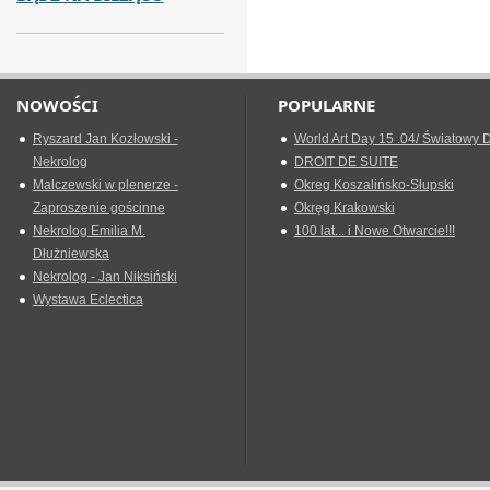
NOWOŚCI
POPULARNE
Ryszard Jan Kozłowski -
World Art Day 15 .04/ Światowy D
Nekrolog
DROIT DE SUITE
Malczewski w plenerze -
Okreg Koszalińsko-Słupski
Zaproszenie gościnne
Okręg Krakowski
Nekrolog Emilia M.
100 lat... i Nowe Otwarcie!!!
Dłużniewska
Nekrolog - Jan Niksiński
Wystawa Eclectica