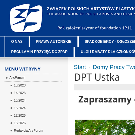
O NAS
PRAWA AUTORSKIE
SPADKOBIERCY - OGŁOSZE
REGULAMIN PRZYJĘĆ DO ZPAP
ULGI i RABATY DLA CZŁONK
Start
Domy Pracy Twó
MENU WITRYNY
DPT Ustka
ArsForum
13/2023
14/2023
Zapraszamy 
15/2024
16/2024
17/2025
18/2026
Redakcja ArsForum