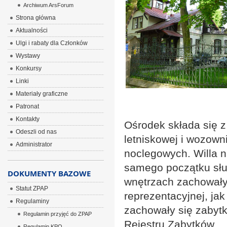
Archiwum ArsForum
Strona główna
Aktualności
Ulgi i rabaty dla Członków
Wystawy
Konkursy
Linki
Materiały graficzne
Patronat
Kontakty
Ośrodek składa się z
Odeszli od nas
letniskowej i wozown
Administrator
noclegowych. Willa n
samego początku słu
DOKUMENTY BAZOWE
wnętrzach zachowały
Statut ZPAP
reprezentacyjnej, ja
Regulaminy
zachowały się zabytk
Regulamin przyjęć do ZPAP
Rejestru Zabytków.
Regulamin KPO