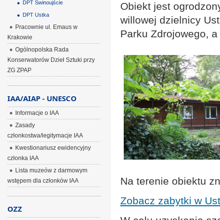
DPT Świnoujście
Obiekt jest ogrodzon
DPT Ustka
willowej dzielnicy U
Pracownie ul. Emaus w
Parku Zdrojowego, a 
Krakowie
Ogólnopolska Rada
Konserwatorów Dzieł Sztuki przy
ZG ZPAP
IAA/AIAP - UNESCO
Informacje o IAA
Zasady
członkostwa/legitymacje IAA
Kwestionariusz ewidencyjny
członka IAA
Lista muzeów z darmowym
Na terenie obiektu z
wstępem dla członków IAA
Zobacz zabytki w Ust
OZZ