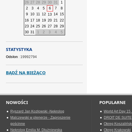
26
27
28
29
30
31
1
2
3
4
5
6
7
8
9
10
11
12
14
15
13
16
17
18
19
20
21
22
23
24
25
26
27
28
29
30
31
1
2
3
4
5
STATYSTYKA
Odsłon
: 19992794
BĄDŹ NA BIEŻĄCO
NOWOŚCI
POPULARNE
Ryszard Jan Kozłowski -Nekrolog
World Art Day 15 
Malczewski w plenerze - Zaproszenie
DROIT DE SUITE
gościnne
Okreg Koszalińsk
Nekrolog Emilia M. Dłużniewska
Okręg Krakowski