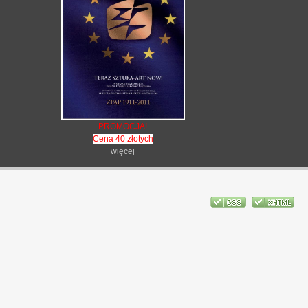
PROMOCJA!
Cena 40 złotych
więcej