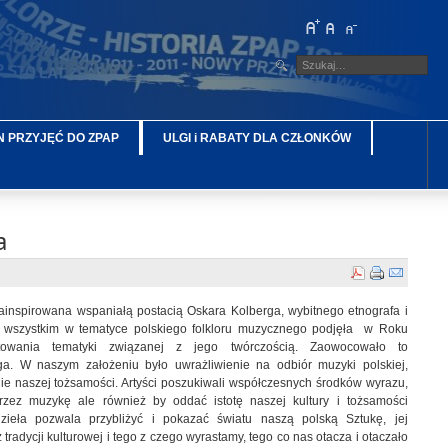
 PRZYJĘĆ DO ZPAP
ULGI i RABATY DLA CZŁONKÓW
a
nspirowana wspaniałą postacią Oskara Kolberga, wybitnego etnografa i
de wszystkim w tematyce polskiego folkloru muzycznego podjęła w Roku
etowania tematyki związanej z jego twórczością. Zaowocowało to
. W naszym założeniu było uwrażliwienie na odbiór muzyki polskiej,
enie naszej tożsamości. Artyści poszukiwali współczesnych środków wyrazu,
zez muzykę ale również by oddać istotę naszej kultury i tożsamości
zieła pozwala przybliżyć i pokazać światu naszą polską Sztukę, jej
tradycji kulturowej i tego z czego wyrastamy, tego co nas otacza i otaczało