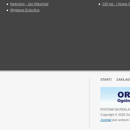
Nekrolog - Jan Niksiński
100 lat... i Nowe 
Wystawa Eclectica
START!
ZAKŁAD
POSTAW NA REKLA
Copyright © 2026 Zw
Joomla!
jest wolnym