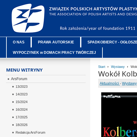
O NAS
PRAWA AUTORSKIE
SPADKOBIERCY - OGŁOSZ
WYPOCZYNEK w DOMACH PRACY TWÓRCZEJ
Start
Wystawy
Wokó
MENU WITRYNY
Wokół Kolb
ArsForum
Aktualności
-
Wystawy
13/2023
14/2023
15/2024
16/2024
17/2025
18/2026
Redakcja ArsForum