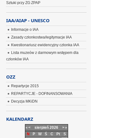
Sztuki przy ZG ZPAP
IAA/AIAP - UNESCO
Informacje o IAA
Zasady członkostwa/legitymacje IAA
Kwestionariusz ewidencyjny członka IAA
Lista muzeów z darmowym wstępem dla
członków IAA
OZZ
Repartycje 2015
REPARTYCJE - DOFINANSOWANIA
Decyzja MKiDN
KALENDARZ
«
<
sierpień
2026
>
»
N
P
W
Ś
C
Pt
S