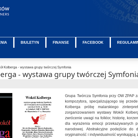
ENIA
BIULETYN
FINANSE
FACEBOOK
REGULAMIN
ł Kolberga - wystawa grupy twórczej Symfonia
erga - wystawa grupy twórczej Symfoni
Grupa Twórcza Symfonia przy OW ZPAP zai
kompozytora, specjalizującego się prze
Kolberga próbę malarskiego zinterpr
zorganizowaniem wystawy Wokół Kolberga
zwrócenie uwagi na folklor, historię, korz
dla wyrażenia emocji przekazywanych pr
narodowej. Abstrakcyjne podejście do d
oryginalność i indywidualność wynikającą z 