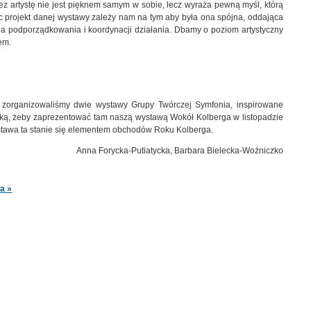
 artystę nie jest pięknem samym w sobie, lecz wyraża pewną myśl, którą
c projekt danej wystawy zależy nam na tym aby była ona spójna, oddająca
a podporządkowania i koordynacji działania. Dbamy o poziom artystyczny
em.
e zorganizowaliśmy dwie wystawy Grupy Twórczej Symfonia, inspirowane
ską, żeby zaprezentować tam naszą wystawą Wokół Kolberga w listopadzie
wystawa ta stanie się elementem obchodów Roku Kolberga.
Anna Forycka-Putiatycka, Barbara Bielecka-Woźniczko
a »