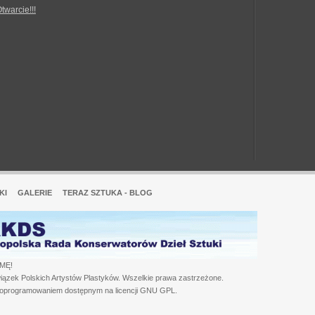
Otwarcie!!!
KI
GALERIE
TERAZ SZTUKA - BLOG
MĘ!
iązek Polskich Artystów Plastyków. Wszelkie prawa zastrzeżone.
 oprogramowaniem dostępnym na licencji GNU GPL.