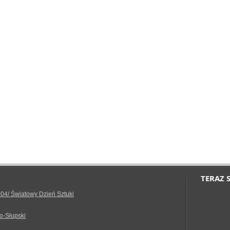
TERAZ 
.04/ Światowy Dzień Sztuki
o-Słupski