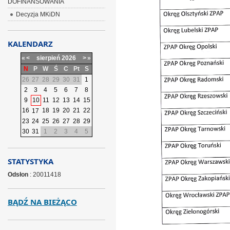
DOFINANSOWANIA
Decyzja MKiDN
KALENDARZ
«
<
sierpień
2026
>
»
N
P
W
Ś
C
Pt
S
26
27
28
29
30
31
1
2
3
4
5
6
7
8
9
10
11
12
13
14
15
16
18
19
20
21
22
17
23
24
25
26
27
28
29
30
31
1
2
3
4
5
STATYSTYKA
Odsłon
: 20011418
BĄDŹ NA BIEŻĄCO