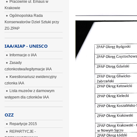
Pracownie ul. Emaus w
Krakowie
Ogólnopolska Rada
Konserwatorów Dzieł Sztuki przy
ZG ZPAP
IAA/AIAP - UNESCO
Informacje o IAA
Zasady
członkostwa/legitymacje IAA
Kwestionariusz ewidencyjny
członka IAA
Lista muzeów z darmowym
wstępem dla członków IAA
OZZ
Repartycje 2015
REPARTYCJE -