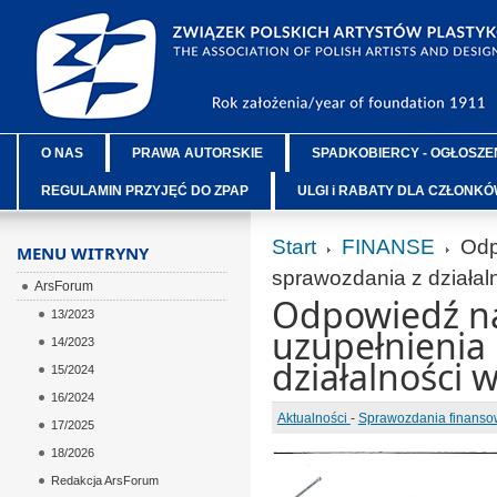
O NAS
PRAWA AUTORSKIE
SPADKOBIERCY - OGŁOSZE
REGULAMIN PRZYJĘĆ DO ZPAP
ULGI i RABATY DLA CZŁONK
Start
FINANSE
Odp
MENU WITRYNY
sprawozdania z działal
ArsForum
Odpowiedź n
13/2023
uzupełnienia
14/2023
działalności 
15/2024
16/2024
Aktualności
-
Sprawozdania finans
17/2025
18/2026
Redakcja ArsForum