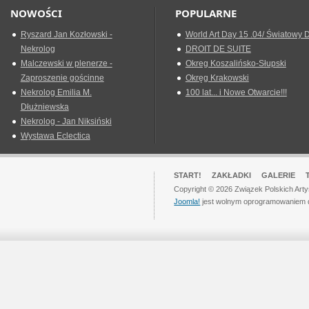
NOWOŚCI
POPULARNE
Ryszard Jan Kozłowski -
World Art Day 15 .04/ Światowy D
Nekrolog
DROIT DE SUITE
Malczewski w plenerze -
Okreg Koszalińsko-Słupski
Zaproszenie gościnne
Okręg Krakowski
Nekrolog Emilia M.
100 lat... i Nowe Otwarcie!!!
Dłużniewska
Nekrolog - Jan Niksiński
Wystawa Eclectica
START!
ZAKŁADKI
GALERIE
Copyright © 2026 Związek Polskich Art
Joomla!
jest wolnym oprogramowaniem 