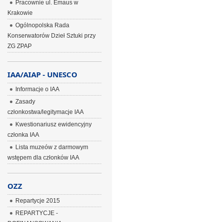
Pracownie ul. Emaus w
Krakowie
Ogólnopolska Rada
Konserwatorów Dzieł Sztuki przy
ZG ZPAP
IAA/AIAP - UNESCO
Informacje o IAA
Zasady
członkostwa/legitymacje IAA
Kwestionariusz ewidencyjny
członka IAA
Lista muzeów z darmowym
wstępem dla członków IAA
OZZ
Repartycje 2015
REPARTYCJE -