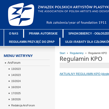
O NAS
PRAWA AUTORSKIE
SPADKOBIERCY - OGŁOSZE
REGULAMIN PRZYJĘĆ DO ZPAP
ULGI i RABATY DLA CZŁONK
Start
Regulaminy
Regulamin KPO
MENU WITRYNY
Regulamin KPO
ArsForum
13/2023
AKTUALNY REGULAMIN KPO (dostępn
14/2023
15/2024
16/2024
17/2025
18/2026
Redakcja ArsForum