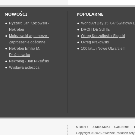
NOWOŚCI
POPULARNE
Ryszard Jan Kozłowski -
World Art Day 15 .04/ Światowy D
Nekrolog
DROIT DE SUITE
Malczewski w plenerze -
Okreg Koszalińsko-Słupski
Zaproszenie gościnne
Okręg Krakowski
Nekrolog Emilia M.
100 lat... i Nowe Otwarcie!!!
Dłużniewska
Nekrolog - Jan Niksiński
Wystawa Eclectica
START!
ZAKŁADKI
GALERIE
Copyright © 2026 Związek Polskich Art