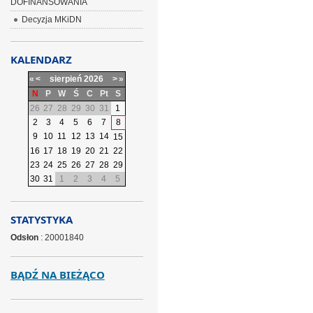
DOFINANSOWANIA
Decyzja MKiDN
KALENDARZ
«
<
sierpień
2026
>
»
N
P
W
Ś
C
Pt
S
26
27
28
29
30
31
1
2
3
4
5
6
7
8
9
10
11
12
13
14
15
16
17
18
19
20
21
22
23
24
25
26
27
28
29
30
31
1
2
3
4
5
STATYSTYKA
Odsłon
: 20001840
BĄDŹ NA BIEŻĄCO