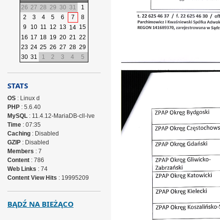
26
27
28
29
30
31
1
2
3
4
5
6
7
8
9
10
11
12
13
15
14
16
17
18
19
20
21
22
23
24
25
26
27
28
29
30
31
1
2
3
4
5
STATS
OS
: Linux d
PHP
: 5.6.40
MySQL
: 11.4.12-MariaDB-cll-lve
Time
: 07:35
Caching
: Disabled
GZIP
: Disabled
Members
: 7
Content
: 786
Web Links
: 74
Content View Hits
: 19995209
BĄDŹ NA BIEŻĄCO