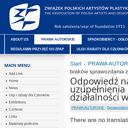
ABOUT US
PRAWA AUTORSKIE
SPADKOBIERCY - OGŁO
REGULAMIN PRZYJĘĆ DO ZPAP
ULGI i RABATY DLA CZŁONK
Start
PRAWA AUTOR
MAIN MENU
braków sprawozdania z 
Add Link
Odpowiedź n
Home
uzupełnienia
News
działalności 
Ulgi i rabaty dla Członków
Exhibitions
PRAWA AUTORSKIE
-
Sprawozdania
Contests
Links
There are no translat
Materiały graficzne