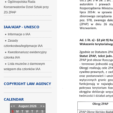
Ogólnopolska Rada
Konserwatorów Dzieł Sztuki przy
ZG ZPAP
IAA/AIAP - UNESCO
Informacje o IAA
Zasady
członkostwa/legitymacje IAA
Kwestionariusz ewidencyjny
członka IAA
Lista muzeów z darmowym
wstępem dla członków IAA
COPYRIGHT LAW AGENCY
CALENDAR
«
<
August
2026
>
»
S
M
T
W
T
F
S