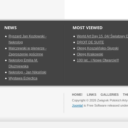
NEWS
MOST VIEWED
Ryszard Jan Kozłowski -
World Art Day 15 .04/ Światowy D
Nekrolog
DROIT DE SUITE
Malczewski w plenerze -
Okreg Koszalińsko-Słupski
Zaproszenie gościnne
Okręg Krakowski
Nekrolog Emilia M.
100 lat... i Nowe Otwarcie!!!
Dłużniewska
Nekrolog - Jan Niksiński
Wystawa Eclectica
HOME!
LINKS
GALLERIES
TH
Copyright © 2026 Związek Polskich Arty
Joomla!
is Free Software released unde