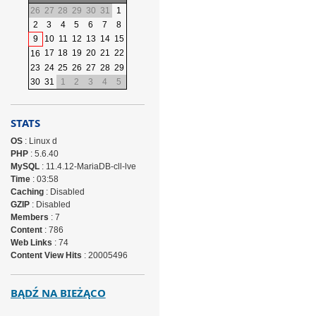
26
27
28
29
30
31
1
2
3
4
5
6
7
8
9
10
11
12
13
14
15
17
18
19
20
21
22
16
23
24
25
26
27
28
29
30
31
1
2
3
4
5
STATS
OS
: Linux d
PHP
: 5.6.40
MySQL
: 11.4.12-MariaDB-cll-lve
Time
: 03:58
Caching
: Disabled
GZIP
: Disabled
Members
: 7
Content
: 786
Web Links
: 74
Content View Hits
: 20005496
BĄDŹ NA BIEŻĄCO