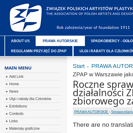
ABOUT US
PRAWA AUTORSKIE
SPADKOBIERCY - OGŁO
REGULAMIN PRZYJĘĆ DO ZPAP
ULGI i RABATY DLA CZŁONK
Start
PRAWA AUTOR
MAIN MENU
ZPAP w Warszawie jako
Add Link
Roczne spraw
Home
działalności 
News
zbiorowego z
Ulgi i rabaty dla Członków
Exhibitions
PRAWA AUTORSKIE
-
Sprawozdania
Contests
Links
There are no translat
Materiały graficzne