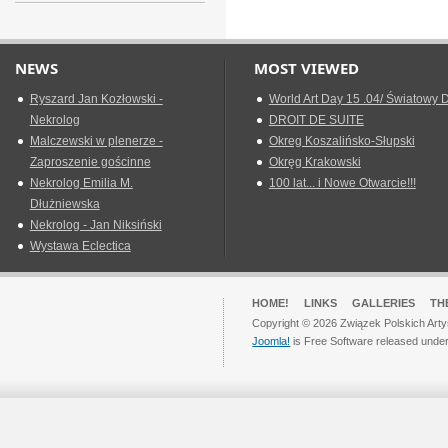
NEWS
MOST VIEWED
Ryszard Jan Kozłowski -
World Art Day 15 .04/ Światowy D
Nekrolog
DROIT DE SUITE
Malczewski w plenerze -
Okreg Koszalińsko-Słupski
Zaproszenie gościnne
Okręg Krakowski
Nekrolog Emilia M.
100 lat... i Nowe Otwarcie!!!
Dłużniewska
Nekrolog - Jan Niksiński
Wystawa Eclectica
HOME!
LINKS
GALLERIES
TH
Copyright © 2026 Związek Polskich Arty
Joomla!
is Free Software released unde