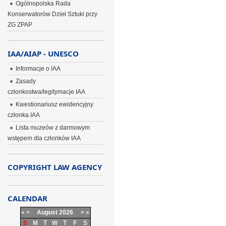
Ogólnopolska Rada
Konserwatorów Dzieł Sztuki przy
ZG ZPAP
IAA/AIAP - UNESCO
Informacje o IAA
Zasady
członkostwa/legitymacje IAA
Kwestionariusz ewidencyjny
członka IAA
Lista muzeów z darmowym
wstępem dla członków IAA
COPYRIGHT LAW AGENCY
CALENDAR
«
<
August
2026
>
»
S
M
T
W
T
F
S