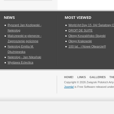
NEWS
MOST VIEWED
Ryszard Jan Kozłowski -
World Art Day 15 .04/ Światowy D
Nekrolog
DROIT DE SUITE
Malczewski w plenerze -
Okreg Koszalińsko-Słupski
Zaproszenie gościnne
Okręg Krakowski
Nekrolog Emilia M.
100 lat... i Nowe Otwarcie!!!
Dłużniewska
Nekrolog - Jan Niksiński
Wystawa Eclectica
HOME!
LINKS
GALLERIES
TH
Copyright © 2026 Związek Polskich Arty
Joomla!
is Free Software released unde