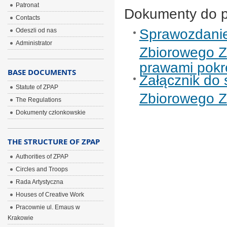
Patronat
Dokumenty do p
Contacts
Sprawozdanie 
Odeszli od nas
Administrator
Zbiorowego Z
prawami pokr
BASE DOCUMENTS
Załącznik do 
Statute of ZPAP
Zbiorowego Z
The Regulations
Dokumenty członkowskie
THE STRUCTURE OF ZPAP
Authorities of ZPAP
Circles and Troops
Rada Artystyczna
Houses of Creative Work
Pracownie ul. Emaus w
Krakowie