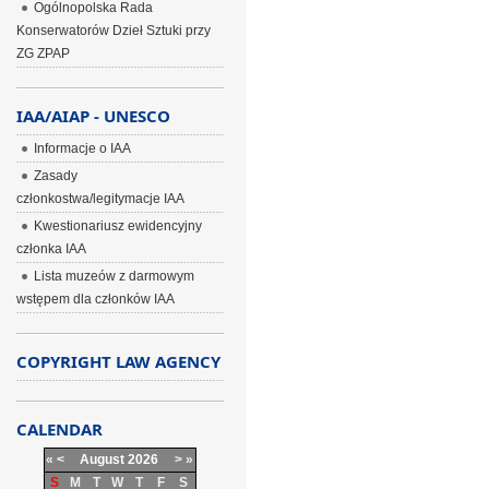
Ogólnopolska Rada
Konserwatorów Dzieł Sztuki przy
ZG ZPAP
IAA/AIAP - UNESCO
Informacje o IAA
Zasady
członkostwa/legitymacje IAA
Kwestionariusz ewidencyjny
członka IAA
Lista muzeów z darmowym
wstępem dla członków IAA
COPYRIGHT LAW AGENCY
CALENDAR
«
<
August
2026
>
»
S
M
T
W
T
F
S