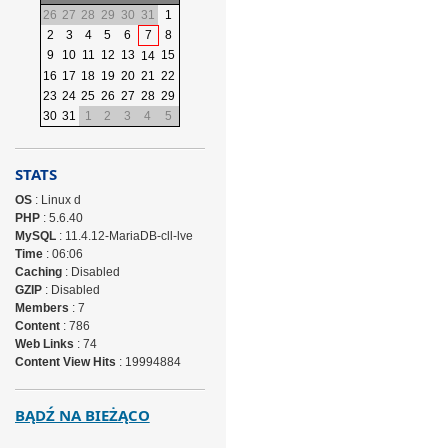
26
27
28
29
30
31
1
2
3
4
5
6
7
8
9
10
11
12
13
15
14
16
17
18
19
20
21
22
23
24
25
26
27
28
29
30
31
1
2
3
4
5
STATS
OS
: Linux d
PHP
: 5.6.40
MySQL
: 11.4.12-MariaDB-cll-lve
Time
: 06:06
Caching
: Disabled
GZIP
: Disabled
Members
: 7
Content
: 786
Web Links
: 74
Content View Hits
: 19994884
BĄDŹ NA BIEŻĄCO