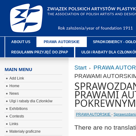
ABOUT US
PRAWA AUTORSKIE
SPADKOBIERCY - OGŁO
REGULAMIN PRZYJĘĆ DO ZPAP
ULGI i RABATY DLA CZŁONK
Start
PRAWA AUTOR
MAIN MENU
PRAWAMI AUTORSKIM
Add Link
SPRAWOZDANI
Home
PRAWAMI AU
News
POKREWNYMI
Ulgi i rabaty dla Członków
Exhibitions
PRAWA AUTORSKIE
-
Sprawozdania
Contests
Links
There are no translat
Materiały graficzne