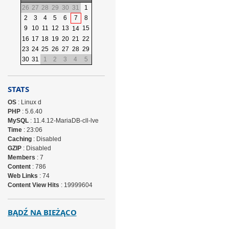
26
27
28
29
30
31
1
2
3
4
5
6
7
8
9
10
11
12
13
15
14
16
17
18
19
20
21
22
23
24
25
26
27
28
29
30
31
1
2
3
4
5
STATS
OS
: Linux d
PHP
: 5.6.40
MySQL
: 11.4.12-MariaDB-cll-lve
Time
: 23:06
Caching
: Disabled
GZIP
: Disabled
Members
: 7
Content
: 786
Web Links
: 74
Content View Hits
: 19999604
BĄDŹ NA BIEŻĄCO