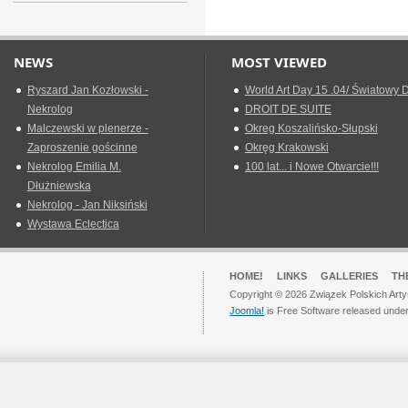
NEWS
MOST VIEWED
Ryszard Jan Kozłowski -
World Art Day 15 .04/ Światowy D
Nekrolog
DROIT DE SUITE
Malczewski w plenerze -
Okreg Koszalińsko-Słupski
Zaproszenie gościnne
Okręg Krakowski
Nekrolog Emilia M.
100 lat... i Nowe Otwarcie!!!
Dłużniewska
Nekrolog - Jan Niksiński
Wystawa Eclectica
HOME!
LINKS
GALLERIES
TH
Copyright © 2026 Związek Polskich Arty
Joomla!
is Free Software released unde