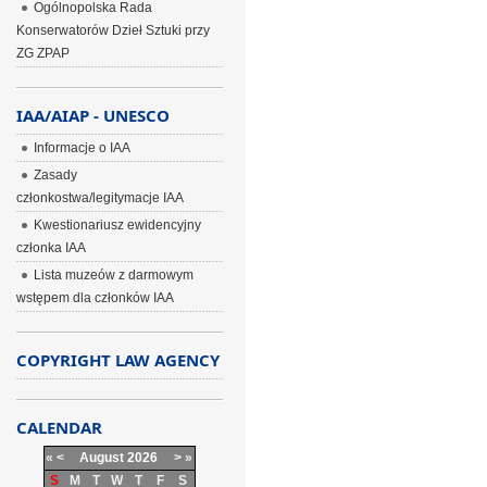
Ogólnopolska Rada
Konserwatorów Dzieł Sztuki przy
ZG ZPAP
IAA/AIAP - UNESCO
Informacje o IAA
Zasady
członkostwa/legitymacje IAA
Kwestionariusz ewidencyjny
członka IAA
Lista muzeów z darmowym
wstępem dla członków IAA
COPYRIGHT LAW AGENCY
CALENDAR
«
<
August
2026
>
»
S
M
T
W
T
F
S