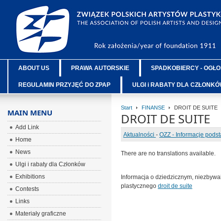
ABOUT US
PRAWA AUTORSKIE
SPADKOBIERCY - OGŁO
REGULAMIN PRZYJĘĆ DO ZPAP
ULGI i RABATY DLA CZŁONK
Start
FINANSE
DROIT DE SUITE
MAIN MENU
DROIT DE SUITE
Add Link
Aktualności
-
OZZ - Informacje pods
Home
News
There are no translations available.
Ulgi i rabaty dla Członków
Exhibitions
Informacja o dziedzicznym, niezbyw
plastycznego
droit de suite
Contests
Links
Materiały graficzne