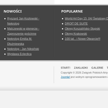
NOWOŚCI
POPULARNE
Ryszard Jan Kozłowski -
World Art Day 15 .04/ Światowy D
Nekrolog
DROIT DE SUITE
Malczewski w plenerze -
Okreg Koszalińsko-Słupski
Zaproszenie gościnne
Okręg Krakowski
Nekrolog Emilia M.
100 lat... i Nowe Otwarcie!!!
Dłużniewska
Nekrolog - Jan Niksiński
Wystawa Eclectica
START!
ZAKŁADKI
GALERIE
Copyright © 2026 Związek Polskich Art
Joomla!
jest wolnym oprogramowaniem 