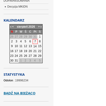
DOFINANSOWANIA
Decyzja MKiDN
KALENDARZ
«
<
sierpień
2026
>
»
N
P
W
Ś
C
Pt
S
26
27
28
29
30
31
1
2
3
4
5
6
7
8
9
10
11
12
13
15
14
16
17
18
19
20
21
22
23
24
25
26
27
28
29
30
31
1
2
3
4
5
STATYSTYKA
Odsłon
: 19996234
BĄDŹ NA BIEŻĄCO