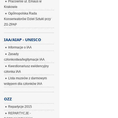
Pracownie ul. Emaus w
Krakowie
Ogólnopolska Rada
Konserwatorów Dzieł Sztuki przy
ZG ZPAP
IAA/AIAP - UNESCO
Informacje o IAA
Zasady
członkostwa/legitymacje IAA
Kwestionariusz ewidencyjny
członka IAA
Lista muzeów z darmowym
wstępem dla członków IAA
OZZ
Repartycje 2015
REPARTYCJE -