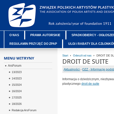
O NAS
PRAWA AUTORSKIE
SPADKOBIERCY - OGŁOSZE
REGULAMIN PRZYJĘĆ DO ZPAP
ULGI i RABATY DLA CZŁONK
Start
Odeszli od nas
DROIT DE SU
MENU WITRYNY
DROIT DE SUITE
ArsForum
Aktualności
-
OZZ - Informacje pods
13/2023
14/2023
Informacja o dziedzicznym, niezbyw
plastycznego
droit de suite
15/2024
16/2024
17/2025
18/2026
Redakcja ArsForum