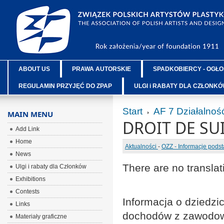
ABOUT US
PRAWA AUTORSKIE
SPADKOBIERCY - OGŁO
REGULAMIN PRZYJĘĆ DO ZPAP
ULGI i RABATY DLA CZŁONK
Start
AF 7 Działalnoś
MAIN MENU
DROIT DE SU
Add Link
Home
Aktualności
-
OZZ - Informacje pods
News
There are no translat
Ulgi i rabaty dla Członków
Exhibitions
Contests
Informacja o dziedz
Links
dochodów z zawodow
Materiały graficzne