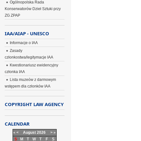
Ogólnopolska Rada
Konserwatorów Dzieł Sztuki przy
ZG ZPAP
IAA/AIAP - UNESCO
Informacje o IAA
Zasady
członkostwa/legitymacje IAA
Kwestionariusz ewidencyjny
członka IAA
Lista muzeów z darmowym
wstępem dla członków IAA
COPYRIGHT LAW AGENCY
CALENDAR
«
<
August
2026
>
»
S
M
T
W
T
F
S