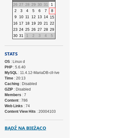
26
27
28
29
30
31
1
2
3
4
5
6
7
8
9
10
11
12
13
14
15
16
17
18
19
20
21
22
23
24
25
26
27
28
29
30
31
1
2
3
4
5
STATS
OS
: Linux d
PHP
: 5.6.40
MySQL
: 11.4.12-MariaDB-cll-lve
Time
: 20:13
Caching
: Disabled
GZIP
: Disabled
Members
: 7
Content
: 786
Web Links
: 74
Content View Hits
: 20004103
BĄDŹ NA BIEŻĄCO