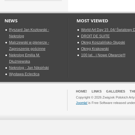
NEWS
MOST VIEWED
Ryszard Jan Kozłowski -
World Art Day 15 .04/ Światowy D
Nekrolog
DROIT DE SUITE
Malczewski w plenerze -
Okreg Koszalińsko-Słupski
Zaproszenie gościnne
Okręg Krakowski
Nekrolog Emilia M.
100 lat... i Nowe Otwarcie!!!
Dłużniewska
Nekrolog - Jan Niksiński
Wystawa Eclectica
HOME!
LINKS
GALLERIES
TH
Copyright © 2026 Związek Polskich Arty
Joomla!
is Free Software released unde