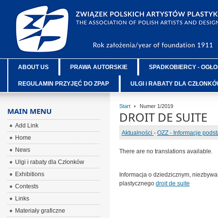
ABOUT US
PRAWA AUTORSKIE
SPADKOBIERCY - OGŁO
REGULAMIN PRZYJĘĆ DO ZPAP
ULGI i RABATY DLA CZŁONK
Start
Numer 1/2019
MAIN MENU
DROIT DE SUITE
Add Link
Aktualności
-
OZZ - Informacje pods
Home
News
There are no translations available.
Ulgi i rabaty dla Członków
Exhibitions
Informacja o dziedzicznym, niezbyw
plastycznego
droit de suite
Contests
Links
Materiały graficzne