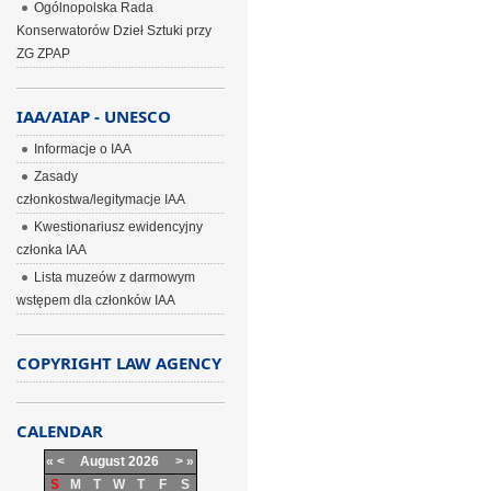
Ogólnopolska Rada
Konserwatorów Dzieł Sztuki przy
ZG ZPAP
IAA/AIAP - UNESCO
Informacje o IAA
Zasady
członkostwa/legitymacje IAA
Kwestionariusz ewidencyjny
członka IAA
Lista muzeów z darmowym
wstępem dla członków IAA
COPYRIGHT LAW AGENCY
CALENDAR
«
<
August
2026
>
»
S
M
T
W
T
F
S