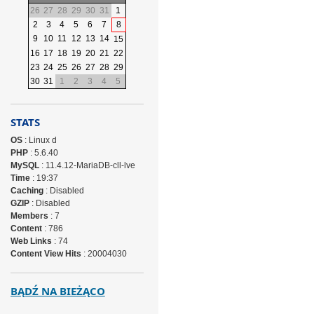
26
27
28
29
30
31
1
2
3
4
5
6
7
8
9
10
11
12
13
14
15
16
17
18
19
20
21
22
23
24
25
26
27
28
29
30
31
1
2
3
4
5
STATS
OS
: Linux d
PHP
: 5.6.40
MySQL
: 11.4.12-MariaDB-cll-lve
Time
: 19:37
Caching
: Disabled
GZIP
: Disabled
Members
: 7
Content
: 786
Web Links
: 74
Content View Hits
: 20004030
BĄDŹ NA BIEŻĄCO