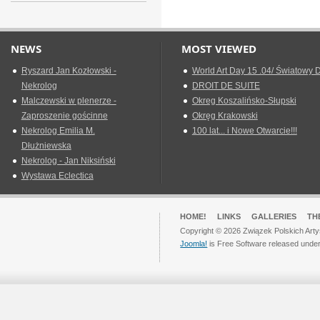
NEWS
MOST VIEWED
Ryszard Jan Kozłowski -
World Art Day 15 .04/ Światowy D
Nekrolog
DROIT DE SUITE
Malczewski w plenerze -
Okreg Koszalińsko-Słupski
Zaproszenie gościnne
Okręg Krakowski
Nekrolog Emilia M.
100 lat... i Nowe Otwarcie!!!
Dłużniewska
Nekrolog - Jan Niksiński
Wystawa Eclectica
HOME!
LINKS
GALLERIES
TH
Copyright © 2026 Związek Polskich Arty
Joomla!
is Free Software released unde