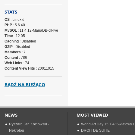
STATS
OS
: Linux d
PHP
: 5.6.40
MySQL
: 11.4.12-MariaDB-cll-lve
Time
: 12:05
Caching
: Disabled
GZIP
: Disabled
Members
: 7
Content
: 786
Web Links
: 74
Content View Hits
: 20011015
BĄDŹ NA BIEŻĄCO
NEWS
MOST VIEWED
Ryszard Jan Kozłowski -
World Art Day 15 .04/ Światowy D
Nekrolog
DROIT DE SUITE