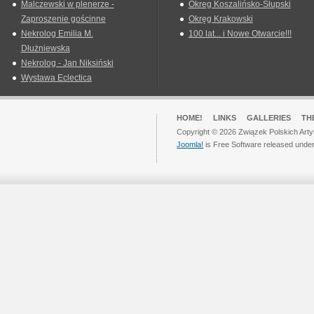
Malczewski w plenerze -
Okreg Koszalińsko-Słupski
Zaproszenie gościnne
Okręg Krakowski
Nekrolog Emilia M.
100 lat... i Nowe Otwarcie!!!
Dłużniewska
Nekrolog - Jan Niksiński
Wystawa Eclectica
HOME!
LINKS
GALLERIES
TH
Copyright © 2026 Związek Polskich Arty
Joomla!
is Free Software released unde