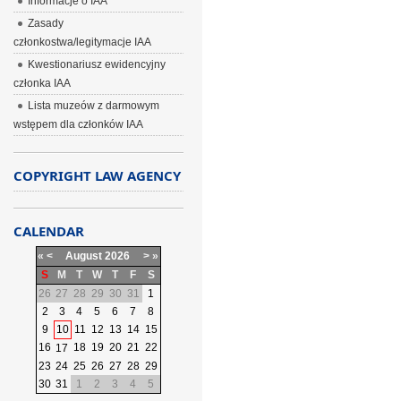
Informacje o IAA
Zasady
członkostwa/legitymacje IAA
Kwestionariusz ewidencyjny
członka IAA
Lista muzeów z darmowym
wstępem dla członków IAA
COPYRIGHT LAW AGENCY
CALENDAR
«
<
August
2026
>
»
S
M
T
W
T
F
S
26
27
28
29
30
31
1
2
3
4
5
6
7
8
9
10
11
12
13
14
15
16
18
19
20
21
22
17
23
24
25
26
27
28
29
30
31
1
2
3
4
5