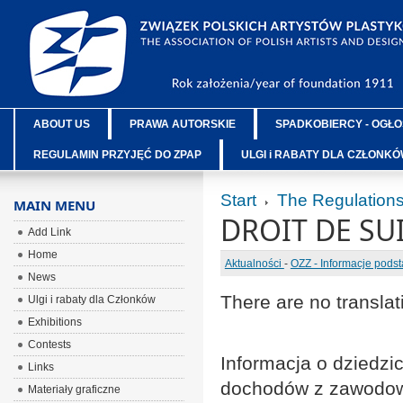
ABOUT US
PRAWA AUTORSKIE
SPADKOBIERCY - OGŁO
REGULAMIN PRZYJĘĆ DO ZPAP
ULGI i RABATY DLA CZŁONK
Start
The Regulation
MAIN MENU
DROIT DE SU
Add Link
Home
Aktualności
-
OZZ - Informacje pods
News
There are no translat
Ulgi i rabaty dla Członków
Exhibitions
Contests
Informacja o dziedz
Links
dochodów z zawodow
Materiały graficzne