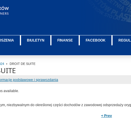
OSZENIA
BIULETYN
FINANSE
FACEBOOK
REGUL
024
DROIT DE SUITE
SUITE
formacje podstawowe i sprawozdania
ns available.
znym, niezbywalnym
do określonej części dochodów z zawodowej odsprzedaży ory
< Prev