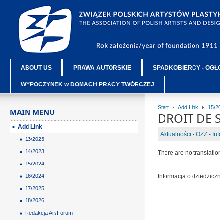
ABOUT US
PRAWA AUTORSKIE
SPADKOBIERCY - OGŁ
WYPOCZYNEK w DOMACH PRACY TWÓRCZEJ
Start
Add Link
15/2
MAIN MENU
DROIT DE 
Add Link
Aktualności
-
OZZ - In
13/2023
14/2023
There are no translatio
15/2024
16/2024
Informacja o dziedzic
17/2025
18/2026
Redakcja ArsForum