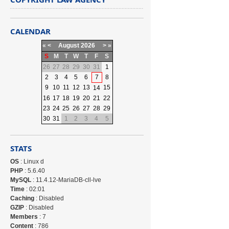
CALENDAR
«
<
August
2026
>
»
S
M
T
W
T
F
S
26
27
28
29
30
31
1
2
3
4
5
6
7
8
9
10
11
12
13
15
14
16
17
18
19
20
21
22
23
24
25
26
27
28
29
30
31
1
2
3
4
5
STATS
OS
: Linux d
PHP
: 5.6.40
MySQL
: 11.4.12-MariaDB-cll-lve
Time
: 02:01
Caching
: Disabled
GZIP
: Disabled
Members
: 7
Content
: 786