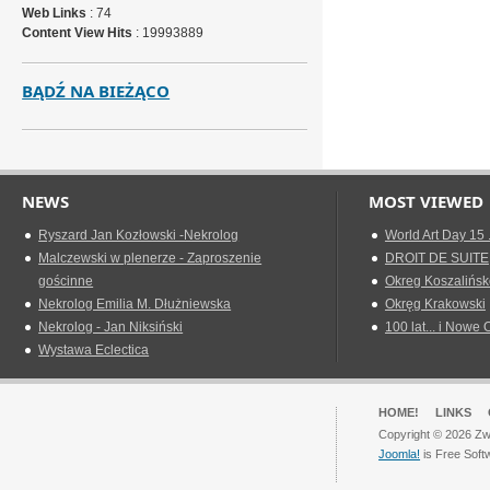
Web Links
: 74
Content View Hits
: 19993889
BĄDŹ NA BIEŻĄCO
NEWS
MOST VIEWED
Ryszard Jan Kozłowski -Nekrolog
World Art Day 15 
Malczewski w plenerze - Zaproszenie
DROIT DE SUITE
gościnne
Okreg Koszalińsk
Nekrolog Emilia M. Dłużniewska
Okręg Krakowski
Nekrolog - Jan Niksiński
100 lat... i Nowe 
Wystawa Eclectica
HOME!
LINKS
Copyright © 2026 Zwi
Joomla!
is Free Soft