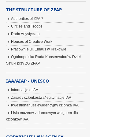
THE STRUCTURE OF ZPAP
Authorities of ZPAP
Circles and Troops
Rada Artystyczna
Houses of Creative Work
Pracownie ul. Emaus w Krakowie
Ogólnopolska Rada Konserwatorów Dzieł
Sztuki przy ZG ZPAP
IAA/AIAP - UNESCO
Informacje o IAA
Zasady członkostwa/legitymacje IAA
Kwestionariusz ewidencyjny członka IAA
Lista muzeów z darmowym wstępem dla
członków IAA
COPYRIGHT LAW AGENCY