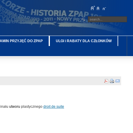
AMIN PRZYJĘĆ DO ZPAP
ULGI i RABATY DLA CZŁONKÓW
ginału
utworu
plastycznego
droit de suite