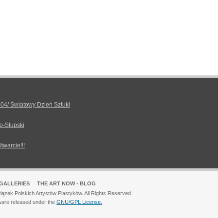
.04/ Światowy Dzień Sztuki
o-Słupski
Otwarcie!!!
GALLERIES
THE ART NOW - BLOG
ązek Polskich Artystów Plastyków. All Rights Reserved.
ware released under the
GNU/GPL License.