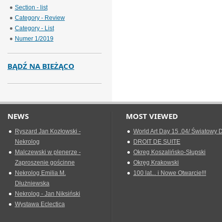
Section - list
Category - Review
Category - List
Numer 1/2019
BĄDŹ NA BIEŻĄCO
NEWS
MOST VIEWED
Ryszard Jan Kozłowski -
World Art Day 15 .04/ Światowy D
Nekrolog
DROIT DE SUITE
Malczewski w plenerze -
Okreg Koszalińsko-Słupski
Zaproszenie gościnne
Okręg Krakowski
Nekrolog Emilia M.
100 lat... i Nowe Otwarcie!!!
Dłużniewska
Nekrolog - Jan Niksiński
Wystawa Eclectica