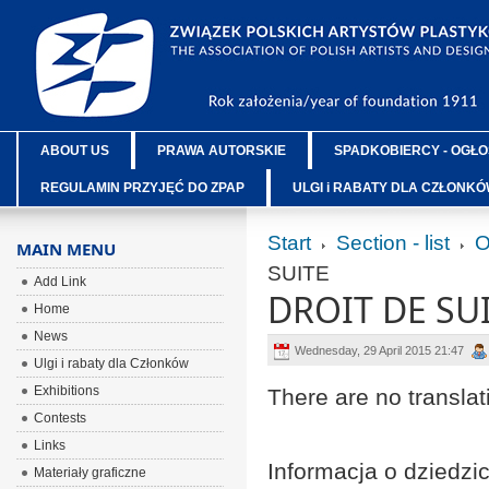
ABOUT US
PRAWA AUTORSKIE
SPADKOBIERCY - OGŁO
REGULAMIN PRZYJĘĆ DO ZPAP
ULGI i RABATY DLA CZŁONK
Start
Section - list
O
MAIN MENU
SUITE
Add Link
DROIT DE SU
Home
News
Wednesday, 29 April 2015 21:47
Ulgi i rabaty dla Członków
Exhibitions
There are no translat
Contests
Links
Informacja o dziedz
Materiały graficzne