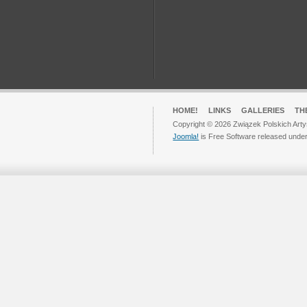
HOME!
LINKS
GALLERIES
TH
Copyright © 2026 Związek Polskich Arty
Joomla!
is Free Software released unde