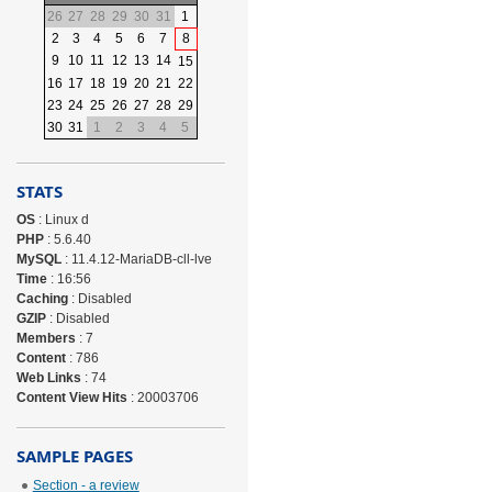
26
27
28
29
30
31
1
2
3
4
5
6
7
8
9
10
11
12
13
14
15
16
17
18
19
20
21
22
23
24
25
26
27
28
29
30
31
1
2
3
4
5
STATS
OS
: Linux d
PHP
: 5.6.40
MySQL
: 11.4.12-MariaDB-cll-lve
Time
: 16:56
Caching
: Disabled
GZIP
: Disabled
Members
: 7
Content
: 786
Web Links
: 74
Content View Hits
: 20003706
SAMPLE PAGES
Section - a review