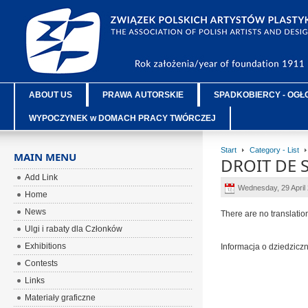
ABOUT US
PRAWA AUTORSKIE
SPADKOBIERCY - OGŁ
WYPOCZYNEK w DOMACH PRACY TWÓRCZEJ
Start
Category - List
MAIN MENU
DROIT DE 
Add Link
Wednesday, 29 April
Home
News
There are no translatio
Ulgi i rabaty dla Członków
Exhibitions
Informacja o dziedzic
Contests
Links
Materiały graficzne