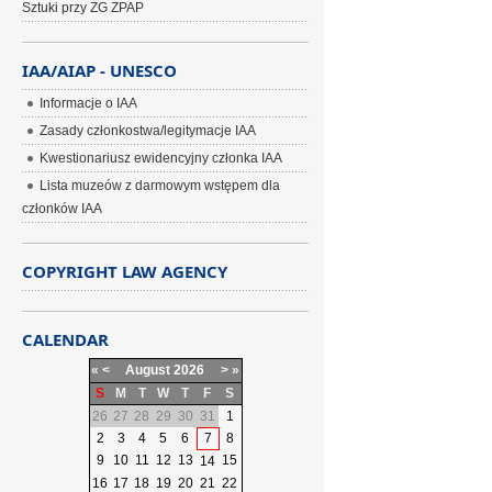
Sztuki przy ZG ZPAP
IAA/AIAP - UNESCO
Informacje o IAA
Zasady członkostwa/legitymacje IAA
Kwestionariusz ewidencyjny członka IAA
Lista muzeów z darmowym wstępem dla
członków IAA
COPYRIGHT LAW AGENCY
CALENDAR
«
<
August
2026
>
»
S
M
T
W
T
F
S
26
27
28
29
30
31
1
2
3
4
5
6
7
8
9
10
11
12
13
15
14
16
17
18
19
20
21
22