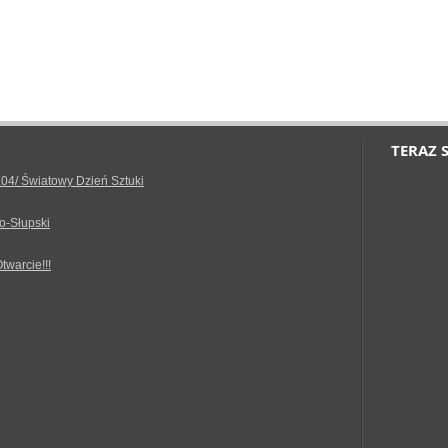
TERAZ 
.04/ Światowy Dzień Sztuki
o-Słupski
Otwarcie!!!