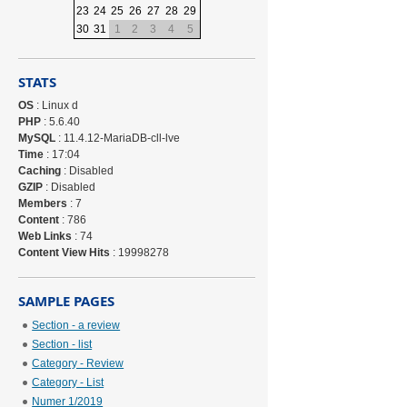
23
24
25
26
27
28
29
30
31
1
2
3
4
5
STATS
OS
: Linux d
PHP
: 5.6.40
MySQL
: 11.4.12-MariaDB-cll-lve
Time
: 17:04
Caching
: Disabled
GZIP
: Disabled
Members
: 7
Content
: 786
Web Links
: 74
Content View Hits
: 19998278
SAMPLE PAGES
Section - a review
Section - list
Category - Review
Category - List
Numer 1/2019