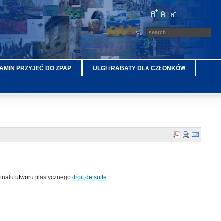
AMIN PRZYJĘĆ DO ZPAP
ULGI i RABATY DLA CZŁONKÓW
ginału
utworu
plastycznego
droit de suite