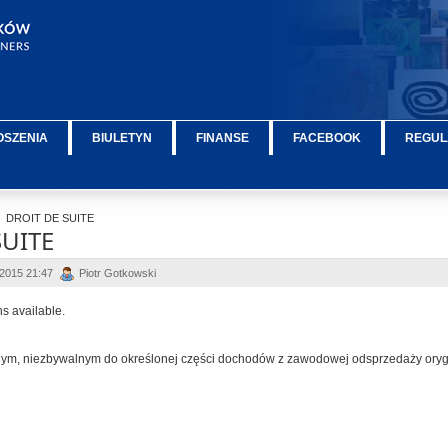
OSZENIA
BIULETYN
FINANSE
FACEBOOK
REGUL
DROIT DE SUITE
SUITE
 2015 21:47
Piotr Gotkowski
ns available.
znym, niezbywalnym
do określonej części dochodów z zawodowej odsprzedaży ory