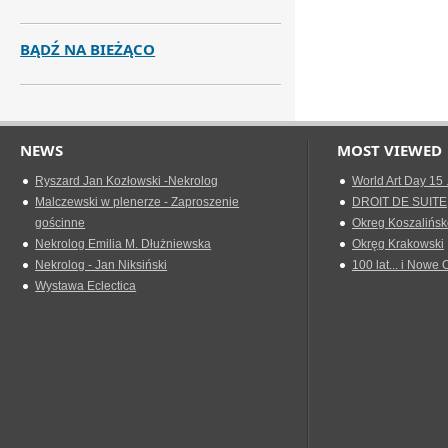
BĄDŹ NA BIEŻĄCO
NEWS
MOST VIEWED
Ryszard Jan Kozłowski -Nekrolog
World Art Day 15 
Malczewski w plenerze - Zaproszenie
DROIT DE SUITE
gościnne
Okreg Koszalińsk
Nekrolog Emilia M. Dłużniewska
Okręg Krakowski
Nekrolog - Jan Niksiński
100 lat... i Nowe 
Wystawa Eclectica