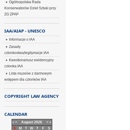
Ogólnopolska Rada
Konserwatorów Dzieł Sztuki przy
ZG ZPAP
IAA/AIAP - UNESCO
Informacje o IAA
Zasady
członkostwa/legitymacje IAA
Kwestionariusz ewidencyjny
członka IAA
Lista muzeów z darmowym
wstępem dla członków IAA
COPYRIGHT LAW AGENCY
CALENDAR
«
<
August
2026
>
»
S
M
T
W
T
F
S