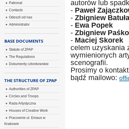
autorów lub spad
Patronat
-
Paweł Zajączko
Contacts
-
Zbigniew Batuł
Odeszli od nas
-
Ewa Popek
Administrator
-
Zbigniew Paśko
-
Maciej Skorek
BASE DOCUMENTS
celem uzyskania 
Statute of ZPAP
wymienionych art
The Regulations
scenografii.
Dokumenty członkowskie
Prosimy o kontakt
bądź mailowo:
off
THE STRUCTURE OF ZPAP
Authorities of ZPAP
Circles and Troops
Rada Artystyczna
Houses of Creative Work
Pracownie ul. Emaus w
Krakowie