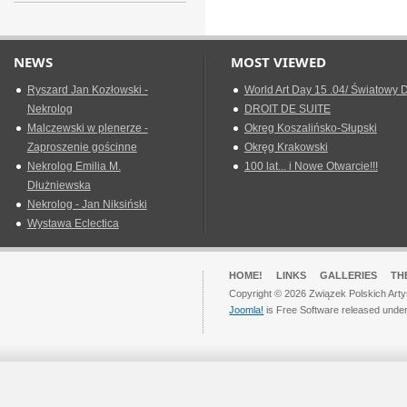
NEWS
MOST VIEWED
Ryszard Jan Kozłowski -
World Art Day 15 .04/ Światowy D
Nekrolog
DROIT DE SUITE
Malczewski w plenerze -
Okreg Koszalińsko-Słupski
Zaproszenie gościnne
Okręg Krakowski
Nekrolog Emilia M.
100 lat... i Nowe Otwarcie!!!
Dłużniewska
Nekrolog - Jan Niksiński
Wystawa Eclectica
HOME!
LINKS
GALLERIES
TH
Copyright © 2026 Związek Polskich Arty
Joomla!
is Free Software released unde