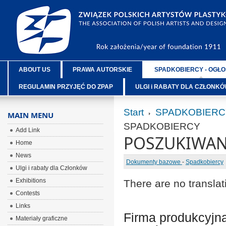
ABOUT US
PRAWA AUTORSKIE
SPADKOBIERCY - OGŁO
REGULAMIN PRZYJĘĆ DO ZPAP
ULGI i RABATY DLA CZŁONK
Start
SPADKOBIERC
MAIN MENU
SPADKOBIERCY
Add Link
POSZUKIWAN
Home
News
Dokumenty bazowe
-
Spadkobiercy
Ulgi i rabaty dla Członków
Exhibitions
There are no translat
Contests
Links
Firma produkcyjn
Materiały graficzne