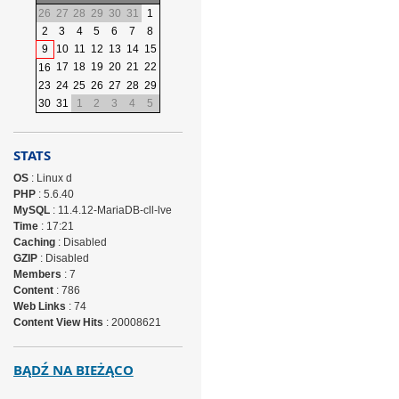
26
27
28
29
30
31
1
2
3
4
5
6
7
8
9
10
11
12
13
14
15
17
18
19
20
21
22
16
23
24
25
26
27
28
29
30
31
1
2
3
4
5
STATS
OS
: Linux d
PHP
: 5.6.40
MySQL
: 11.4.12-MariaDB-cll-lve
Time
: 17:21
Caching
: Disabled
GZIP
: Disabled
Members
: 7
Content
: 786
Web Links
: 74
Content View Hits
: 20008621
BĄDŹ NA BIEŻĄCO