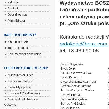
Wydawnictwo BOSZ 
Patronat
Contacts
twórców i spadkobi
Odeszli od nas
celem nabycia praw 
Administrator
pt. „Oto sztuka pol
BASE DOCUMENTS
Kontakt do redakcji
Statute of ZPAP
redakcja@bosz.com.
The Regulations
tel. 13 469 90 05
Dokumenty członkowskie
Balicki Bogusław
THE STRUCTURE OF ZPAP
Bałuk Jerzy
Bałuk-Zaborowska Ewa
Authorities of ZPAP
Baran Krzysztof
Circles and Troops
Bartel Bronisław Kazimierz
Bartłomiejczyk Edmund
Rada Artystyczna
Benda Władysław Teodor
Houses of Creative Work
Berlewi Henryk
Berman Mieczysław
Pracownie ul. Emaus w
Bernaciński Stefan
Krakowie
Beuys Joseph