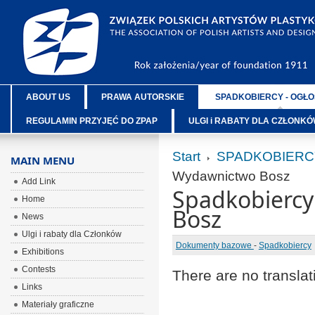
ABOUT US
PRAWA AUTORSKIE
SPADKOBIERCY - OGŁO
REGULAMIN PRZYJĘĆ DO ZPAP
ULGI i RABATY DLA CZŁONK
Start
SPADKOBIERC
MAIN MENU
Wydawnictwo Bosz
Add Link
Spadkobiercy
Home
Bosz
News
Ulgi i rabaty dla Członków
Dokumenty bazowe
-
Spadkobiercy
Exhibitions
Contests
There are no translat
Links
Materiały graficzne