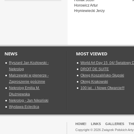
Hollak Józef
Horowicz Artur
Hryniewiecki Jerzy
NEWS
MOST VIEWED
Ryszard Jan Kozłowski -
World Art Day 15 .04/ Światowy D
Nekrolog
DROIT DE SUITE
Malczewski w plenerze -
Okreg Koszalińsko-Słupski
Zaproszenie gościnne
Okręg Krakowski
Nekrolog Emilia M.
100 lat... i Nowe Otwarcie!!!
Dłużniewska
Nekrolog - Jan Niksiński
Wystawa Eclectica
HOME!
LINKS
GALLERIES
TH
Copyright © 2026 Związek Polskich Arty