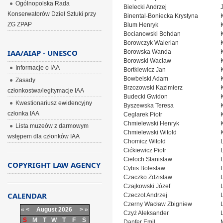
Ogólnopolska Rada
Bielecki Andrzej
Konserwatorów Dzieł Sztuki przy
Binental-Boniecka Krystyna
ZG ZPAP
Blum Henryk
Bocianowski Bohdan
Borowczyk Walerian
IAA/AIAP - UNESCO
Borowska Wanda
Borowski Wacław
Informacje o IAA
Bortkiewicz Jan
Bowbelski Adam
Zasady
Brzozowski Kazimierz
członkostwa/legitymacje IAA
Budecki Gwidon
Kwestionariusz ewidencyjny
Byszewska Teresa
członka IAA
Ceglarek Piotr
Chmielewski Henryk
Lista muzeów z darmowym
Chmielewski Witold
wstępem dla członków IAA
Chomicz Witold
Cićkiewicz Piotr
Cieloch Stanisław
COPYRIGHT LAW AGENCY
Cybis Bolesław
Czaczko Zdzisław
Czajkowski Józef
CALENDAR
Czeczot Andrzej
Czerny Wacław Zbigniew
«
<
August
2026
>
»
Czyż Aleksander
S
M
T
W
T
F
S
Danfer Emil