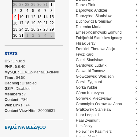
26
27
28
29
30
31
1
Danva Piotr
Dąbrowski Andrzej
2
3
4
5
6
7
8
Dobrzyński Stanisław
9
10
11
12
13
14
15
Duchowicz Bronisław
17
18
19
20
21
22
16
Dulemba Maria
23
24
25
26
27
28
29
Ernest-Kosmowski Edmund
30
31
1
2
3
4
5
Fabijański Stanisław Ignacy
Flisak Jerzy
Frenkiel-Eberowa Alicja
STATS
Frycz Karol
Gałek Stanisław
OS
: Linux d
Gardowski Ludwik
PHP
: 5.6.40
Głowacki Tomasz
MySQL
: 11.4.12-MariaDB-cll-lve
Główczewski Wojciech
Time
: 04:50
Gorski Zygmunt
Caching
: Disabled
Górka Wiktor
GZIP
: Disabled
Górna Katarzyna
Members
: 7
Górowski Mieczysław
Content
: 786
Gramatyka-Ostrowska Anna
Web Links
: 74
Gratkowski Stanisław
Content View Hits
: 20005631
Haar Leopold
Haar Zygmunt
BĄDŹ NA BIEŻĄCO
Him Jerzy
Holewiński Kazimierz
P