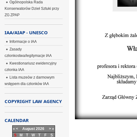
Ogólnopolska Rada
Konserwatorów Dzieł Sztuki przy
ZG ZPAP
IAA/AIAP - UNESCO
Informacje o IAA
Zasady
członkostwa/legitymacje IAA
Kwestionariusz ewidencyjny
członka IAA
Lista muzeów z darmowym
wstępem dla członków IAA
COPYRIGHT LAW AGENCY
CALENDAR
«
<
August
2026
>
»
S
M
T
W
T
F
S