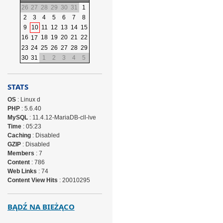
26
27
28
29
30
31
1
2
3
4
5
6
7
8
9
10
11
12
13
14
15
16
18
19
20
21
22
17
23
24
25
26
27
28
29
30
31
1
2
3
4
5
STATS
OS
: Linux d
PHP
: 5.6.40
MySQL
: 11.4.12-MariaDB-cll-lve
Time
: 05:23
Caching
: Disabled
GZIP
: Disabled
Members
: 7
Content
: 786
Web Links
: 74
Content View Hits
: 20010295
BĄDŹ NA BIEŻĄCO