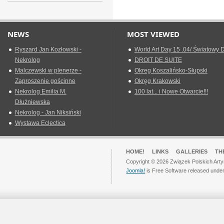
NEWS
MOST VIEWED
Ryszard Jan Kozłowski -
World Art Day 15 .04/ Światowy D
Nekrolog
DROIT DE SUITE
Malczewski w plenerze -
Okreg Koszalińsko-Słupski
Zaproszenie gościnne
Okręg Krakowski
Nekrolog Emilia M.
100 lat... i Nowe Otwarcie!!!
Dłużniewska
Nekrolog - Jan Niksiński
Wystawa Eclectica
HOME!
LINKS
GALLERIES
TH
Copyright © 2026 Związek Polskich Arty
Joomla!
is Free Software released unde