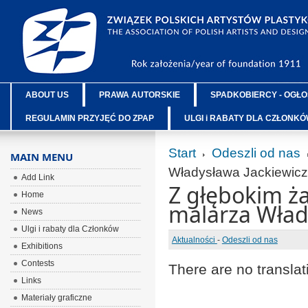
ABOUT US
PRAWA AUTORSKIE
SPADKOBIERCY - OGŁO
REGULAMIN PRZYJĘĆ DO ZPAP
ULGI i RABATY DLA CZŁONK
Start
Odeszli od nas
MAIN MENU
Władysława Jackiewic
Add Link
Z głębokim ż
Home
malarza Wład
News
Ulgi i rabaty dla Członków
Aktualności
-
Odeszli od nas
Exhibitions
Contests
There are no translat
Links
Materiały graficzne