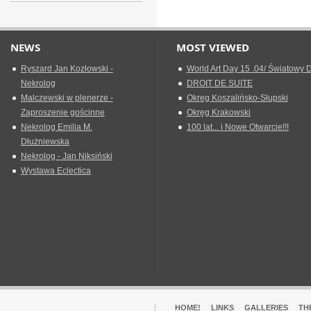
NEWS
MOST VIEWED
Ryszard Jan Kozłowski -
World Art Day 15 .04/ Światowy D
Nekrolog
DROIT DE SUITE
Malczewski w plenerze -
Okreg Koszalińsko-Słupski
Zaproszenie gościnne
Okręg Krakowski
Nekrolog Emilia M.
100 lat... i Nowe Otwarcie!!!
Dłużniewska
Nekrolog - Jan Niksiński
Wystawa Eclectica
HOME!
LINKS
GALLERIES
TH