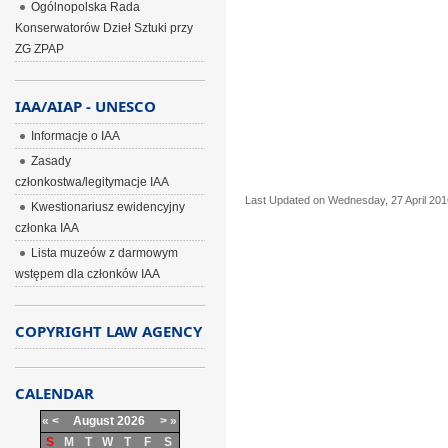
Ogólnopolska Rada
Konserwatorów Dzieł Sztuki przy
ZG ZPAP
IAA/AIAP - UNESCO
Informacje o IAA
Zasady
członkostwa/legitymacje IAA
Last Updated on Wednesday, 27 April 201
Kwestionariusz ewidencyjny
członka IAA
Lista muzeów z darmowym
wstępem dla członków IAA
COPYRIGHT LAW AGENCY
CALENDAR
«
<
August
2026
>
»
S
M
T
W
T
F
S