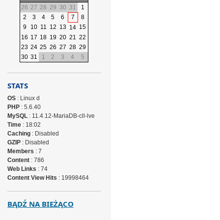
26
27
28
29
30
31
1
2
3
4
5
6
7
8
9
10
11
12
13
15
14
16
17
18
19
20
21
22
23
24
25
26
27
28
29
30
31
1
2
3
4
5
STATS
OS
: Linux d
PHP
: 5.6.40
MySQL
: 11.4.12-MariaDB-cll-lve
Time
: 18:02
Caching
: Disabled
GZIP
: Disabled
Members
: 7
Content
: 786
Web Links
: 74
Content View Hits
: 19998464
BĄDŹ NA BIEŻĄCO