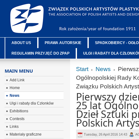
ABOUT US
PRAWA AUTORSKIE
SPADKOBIERCY - OGŁO
REGULAMIN PRZYJĘĆ DO ZPAP
ULGI i RABATY DLA CZŁONK
Start
News
Pierwszy
MAIN MENU
Ogólnopolskiej Rady K
Add Link
Związku Polskich Artys
Home
Pierwszy dzie
News
25 lat Ogóln
Ulgi i rabaty dla Członków
Dzieł Sztuki 
Exhibitions
Polskich Arty
Contests
Links
Materiały graficzne
Tuesday, 26 April 2016 14:43
A