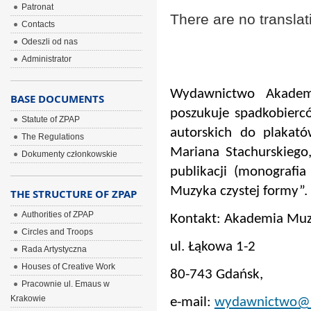
Patronat
There are no translat
Contacts
Odeszli od nas
Administrator
Wydawnictwo Akadem
BASE DOCUMENTS
poszukuje spadkobier
Statute of ZPAP
autorskich do plakató
The Regulations
Mariana Stachurskiego
Dokumenty członkowskie
publikacji (monografi
Muzyka czystej formy”.
THE STRUCTURE OF ZPAP
Authorities of ZPAP
Kontakt: Akademia Muz
Circles and Troops
ul. Łąkowa 1-2
Rada Artystyczna
Houses of Creative Work
80-743 Gdańsk,
Pracownie ul. Emaus w
Krakowie
e-mail:
wydawnictwo@a