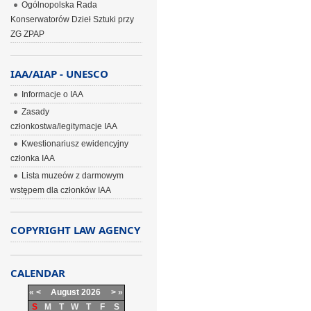
Ogólnopolska Rada
Konserwatorów Dzieł Sztuki przy
ZG ZPAP
IAA/AIAP - UNESCO
Informacje o IAA
Zasady
członkostwa/legitymacje IAA
Kwestionariusz ewidencyjny
członka IAA
Lista muzeów z darmowym
wstępem dla członków IAA
COPYRIGHT LAW AGENCY
CALENDAR
«
<
August
2026
>
»
S
M
T
W
T
F
S