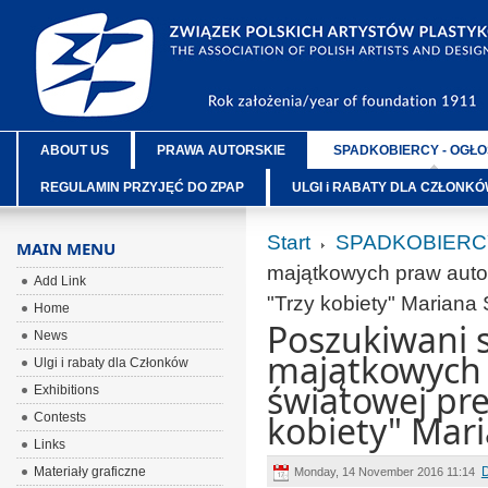
ABOUT US
PRAWA AUTORSKIE
SPADKOBIERCY - OGŁO
REGULAMIN PRZYJĘĆ DO ZPAP
ULGI i RABATY DLA CZŁONK
Start
SPADKOBIERC
MAIN MENU
majątkowych praw autor
Add Link
"Trzy kobiety" Mariana
Home
Poszukiwani s
News
majątkowych 
Ulgi i rabaty dla Członków
światowej pre
Exhibitions
kobiety" Mar
Contests
Links
Materiały graficzne
Monday, 14 November 2016 11:14