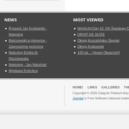
NEWS
MOST VIEWED
Ryszard Jan Kozłowski -
World Art Day 15 .04/ Światowy D
Nekrolog
DROIT DE SUITE
Malczewski w plenerze -
Okreg Koszalińsko-Słupski
Zaproszenie gościnne
Okręg Krakowski
Nekrolog Emilia M.
100 lat... i Nowe Otwarcie!!!
Dłużniewska
Nekrolog - Jan Niksiński
Wystawa Eclectica
HOME!
LINKS
GALLERIES
TH
Copyright © 2026 Związek Polskich Arty
Joomla!
is Free Software released unde