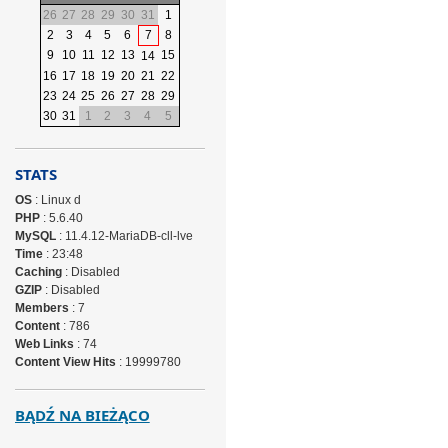
26
27
28
29
30
31
1
2
3
4
5
6
7
8
9
10
11
12
13
15
14
16
17
18
19
20
21
22
23
24
25
26
27
28
29
30
31
1
2
3
4
5
STATS
OS
: Linux d
PHP
: 5.6.40
MySQL
: 11.4.12-MariaDB-cll-lve
Time
: 23:48
Caching
: Disabled
GZIP
: Disabled
Members
: 7
Content
: 786
Web Links
: 74
Content View Hits
: 19999780
BĄDŹ NA BIEŻĄCO