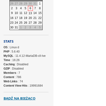
26
27
28
29
30
31
1
2
3
4
5
6
7
8
9
10
11
12
14
15
13
16
17
18
19
20
21
22
23
24
25
26
27
28
29
30
31
1
2
3
4
5
STATS
OS
: Linux d
PHP
: 5.6.40
MySQL
: 11.4.12-MariaDB-cll-lve
Time
: 16:26
Caching
: Disabled
GZIP
: Disabled
Members
: 7
Content
: 786
Web Links
: 74
Content View Hits
: 19991684
BĄDŹ NA BIEŻĄCO