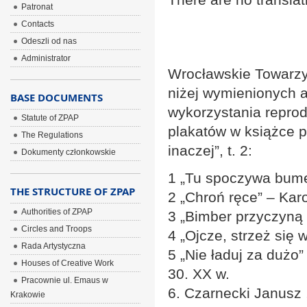
Patronat
Contacts
Odeszli od nas
Administrator
Wrocławskie Towarzy
niżej wymienionych 
BASE DOCUMENTS
wykorzystania reprod
Statute of ZPAP
plakatów w książce p
The Regulations
inaczej”, t. 2:
Dokumenty członkowskie
1 „Tu spoczywa bume
THE STRUCTURE OF ZPAP
2 „Chroń ręce” – Kar
Authorities of ZPAP
3 „Bimber przyczyną 
Circles and Troops
4 „Ojcze, strzeż się
Rada Artystyczna
5 „Nie ładuj za dużo
Houses of Creative Work
30. XX w.
Pracownie ul. Emaus w
6. Czarnecki Janusz ,
Krakowie