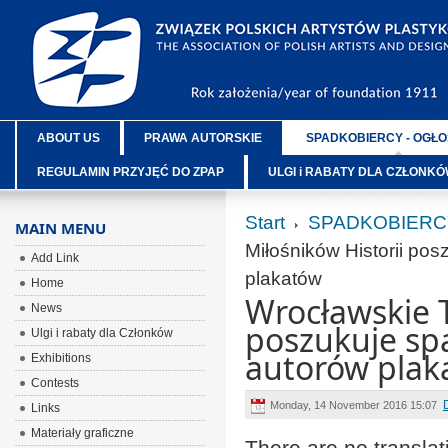
ABOUT US
PRAWA AUTORSKIE
SPADKOBIERCY - OGŁO
REGULAMIN PRZYJĘĆ DO ZPAP
ULGI i RABATY DLA CZŁONK
Start
SPADKOBIERC
MAIN MENU
Miłośników Historii po
Add Link
plakatów
Home
Wrocławskie 
News
poszukuje sp
Ulgi i rabaty dla Członków
autorów plak
Exhibitions
Contests
Monday, 14 November 2016 15:07
Links
Materiały graficzne
There are no translat