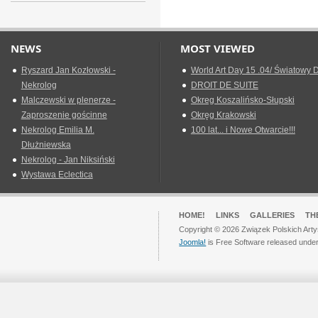
NEWS
MOST VIEWED
Ryszard Jan Kozłowski -
World Art Day 15 .04/ Światowy D
Nekrolog
DROIT DE SUITE
Malczewski w plenerze -
Okreg Koszalińsko-Słupski
Zaproszenie gościnne
Okręg Krakowski
Nekrolog Emilia M.
100 lat... i Nowe Otwarcie!!!
Dłużniewska
Nekrolog - Jan Niksiński
Wystawa Eclectica
HOME!
LINKS
GALLERIES
TH
Copyright © 2026 Związek Polskich Arty
Joomla!
is Free Software released unde