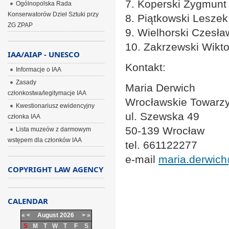
7. Koperski Zygmunt
Ogólnopolska Rada
Konserwatorów Dzieł Sztuki przy
8. Piątkowski Leszek 
ZG ZPAP
9. Wielhorski Czesław
10. Zakrzewski Wikto
IAA/AIAP - UNESCO
Kontakt:
Informacje o IAA
Zasady
Maria Derwich
członkostwa/legitymacje IAA
Wrocławskie Towarzys
Kwestionariusz ewidencyjny
ul. Szewska 49
członka IAA
50-139 Wrocław
Lista muzeów z darmowym
wstępem dla członków IAA
tel. 661122277
e-mail
maria.derwic
COPYRIGHT LAW AGENCY
CALENDAR
«
<
August
2026
>
»
S
M
T
W
T
F
S