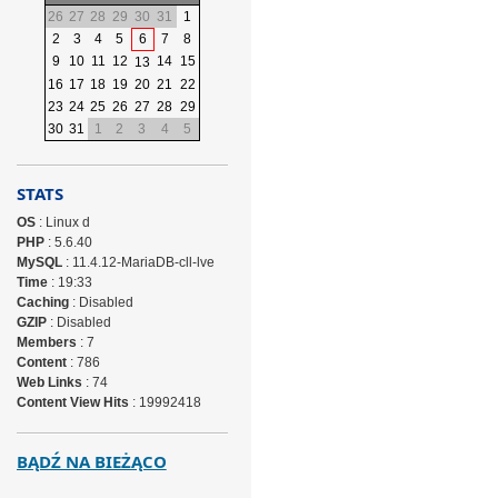
26
27
28
29
30
31
1
2
3
4
5
6
7
8
9
10
11
12
14
15
13
16
17
18
19
20
21
22
23
24
25
26
27
28
29
30
31
1
2
3
4
5
STATS
OS
: Linux d
PHP
: 5.6.40
MySQL
: 11.4.12-MariaDB-cll-lve
Time
: 19:33
Caching
: Disabled
GZIP
: Disabled
Members
: 7
Content
: 786
Web Links
: 74
Content View Hits
: 19992418
BĄDŹ NA BIEŻĄCO