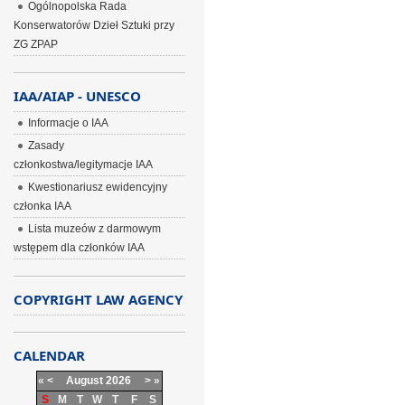
Ogólnopolska Rada
Konserwatorów Dzieł Sztuki przy
ZG ZPAP
IAA/AIAP - UNESCO
Informacje o IAA
Zasady
członkostwa/legitymacje IAA
Kwestionariusz ewidencyjny
członka IAA
Lista muzeów z darmowym
wstępem dla członków IAA
COPYRIGHT LAW AGENCY
CALENDAR
«
<
August
2026
>
»
S
M
T
W
T
F
S