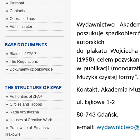
Patronat
Contacts
Odeszli od nas
Wydawnictwo Akadem
Administrator
poszukuje spadkobier
autorskich
BASE DOCUMENTS
do plakatu Wojciecha
Statute of ZPAP
(1958), celem pozyskan
The Regulations
w publikacji (monograf
Dokumenty członkowskie
Muzyka czystej formy”.
THE STRUCTURE OF ZPAP
Kontakt: Akademia Muz
Authorities of ZPAP
ul. Łąkowa 1-2
Circles and Troops
Rada Artystyczna
80-743 Gdańsk,
Houses of Creative Work
e-mail:
wydawnictwo@a
Pracownie ul. Emaus w
Krakowie