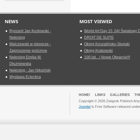
NEWS
MOST VIEWED
Ryszard Jan Kozłowski -
World Art Day 15 .04/ Światowy D
Nekrolog
DROIT DE SUITE
Malczewski w plenerze -
Okreg Koszalińsko-Słupski
Zaproszenie gościnne
Okręg Krakowski
Nekrolog Emilia M.
100 lat... i Nowe Otwarcie!!!
Dłużniewska
Nekrolog - Jan Niksiński
Wystawa Eclectica
HOME!
LINKS
GALLERIES
TH
Copyright © 2026 Związek Polskich Arty
Joomla!
is Free Software released unde