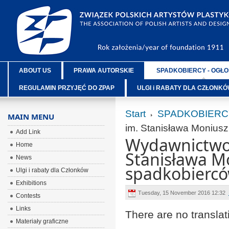
ABOUT US
PRAWA AUTORSKIE
SPADKOBIERCY - OGŁO
REGULAMIN PRZYJĘĆ DO ZPAP
ULGI i RABATY DLA CZŁONK
Start
SPADKOBIERC
MAIN MENU
im. Stanisława Monius
Add Link
Wydawnictwo 
Home
Stanisława M
News
spadkobierc
Ulgi i rabaty dla Członków
Exhibitions
Tuesday, 15 November 2016 12:32
Contests
Links
There are no translat
Materiały graficzne