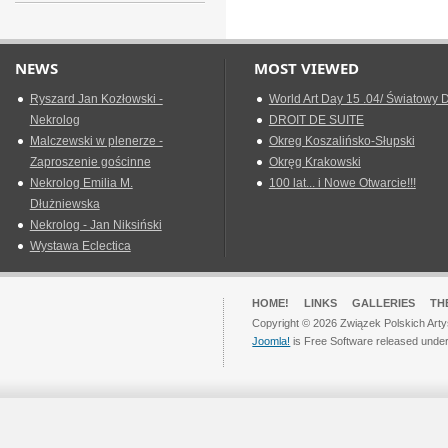
NEWS
MOST VIEWED
Ryszard Jan Kozłowski -
World Art Day 15 .04/ Światowy D
Nekrolog
DROIT DE SUITE
Malczewski w plenerze -
Okreg Koszalińsko-Słupski
Zaproszenie gościnne
Okręg Krakowski
Nekrolog Emilia M.
100 lat... i Nowe Otwarcie!!!
Dłużniewska
Nekrolog - Jan Niksiński
Wystawa Eclectica
HOME!
LINKS
GALLERIES
TH
Copyright © 2026 Związek Polskich Arty
Joomla!
is Free Software released unde