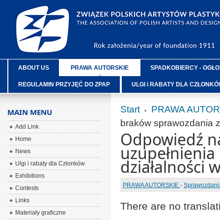
ABOUT US
PRAWA AUTORSKIE
SPADKOBIERCY - OGŁO
REGULAMIN PRZYJĘĆ DO ZPAP
ULGI i RABATY DLA CZŁONK
Start
PRAWA AUTOR
MAIN MENU
braków sprawozdania z 
Add Link
Odpowiedź n
Home
uzupełnienia
News
działalności 
Ulgi i rabaty dla Członków
Exhibitions
PRAWA AUTORSKIE
-
Sprawozdania
Contests
Links
There are no translat
Materiały graficzne