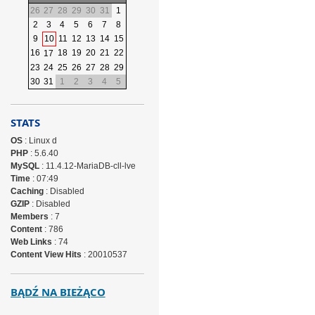
26
27
28
29
30
31
1
2
3
4
5
6
7
8
9
10
11
12
13
14
15
16
18
19
20
21
22
17
23
24
25
26
27
28
29
30
31
1
2
3
4
5
STATS
OS
: Linux d
PHP
: 5.6.40
MySQL
: 11.4.12-MariaDB-cll-lve
Time
: 07:49
Caching
: Disabled
GZIP
: Disabled
Members
: 7
Content
: 786
Web Links
: 74
Content View Hits
: 20010537
BĄDŹ NA BIEŻĄCO