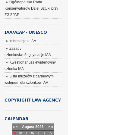
Ogólnopolska Rada
Konserwatorów Dzieł Sztuki przy
ZG ZPAP
IAA/AIAP - UNESCO
Informacje o IAA
Zasady
członkostwa/legitymacje IAA
Kwestionariusz ewidencyjny
członka IAA
Lista muzeów z darmowym
wstępem dla członków IAA
COPYRIGHT LAW AGENCY
CALENDAR
«
<
August
2026
>
»
S
M
T
W
T
F
S