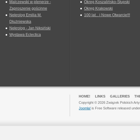
Malczewski w plenerze -
Okreg Koszalińsko-Słupski
Zaproszenie gościnne
Okręg Krakowski
Nekrolog Emilia M.
100 lat... i Nowe Otwarcie!!!
Dłużniewska
Nekrolog - Jan Niksiński
Wystawa Eclectica
HOME!
LINKS
GALLERIES
TH
Copyright © 2026 Związek Polskich Arty
Joomla!
is Free Software released unde