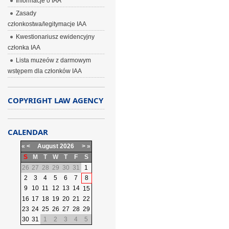
Informacje o IAA
Zasady
członkostwa/legitymacje IAA
Kwestionariusz ewidencyjny
członka IAA
Lista muzeów z darmowym
wstępem dla członków IAA
COPYRIGHT LAW AGENCY
CALENDAR
«
<
August
2026
>
»
S
M
T
W
T
F
S
26
27
28
29
30
31
1
2
3
4
5
6
7
8
9
10
11
12
13
14
15
16
17
18
19
20
21
22
23
24
25
26
27
28
29
30
31
1
2
3
4
5