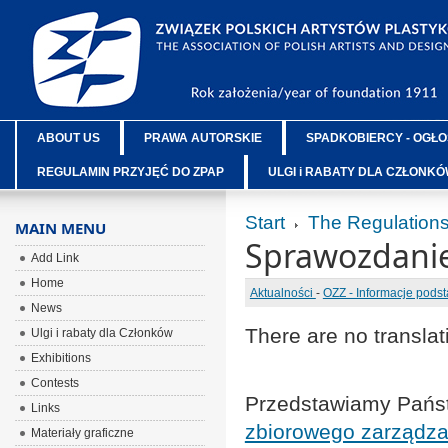
ABOUT US
PRAWA AUTORSKIE
SPADKOBIERCY - OGŁO
REGULAMIN PRZYJĘĆ DO ZPAP
ULGI i RABATY DLA CZŁONK
Start
The Regulation
MAIN MENU
Sprawozdanie 
Add Link
Home
Aktualności
-
OZZ - Informacje pods
News
There are no translat
Ulgi i rabaty dla Członków
Exhibitions
Contests
Przedstawiamy Pań
Links
zbiorowego zarządza
Materiały graficzne