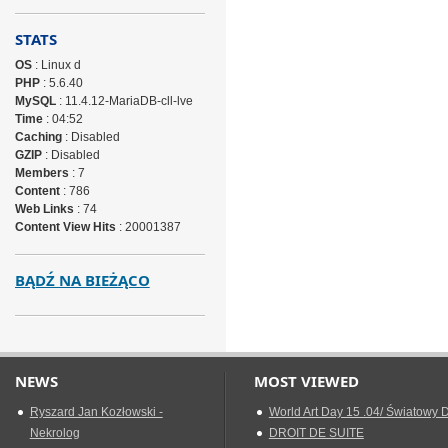
STATS
OS
: Linux d
PHP
: 5.6.40
MySQL
: 11.4.12-MariaDB-cll-lve
Time
: 04:52
Caching
: Disabled
GZIP
: Disabled
Members
: 7
Content
: 786
Web Links
: 74
Content View Hits
: 20001387
BĄDŹ NA BIEŻĄCO
NEWS
MOST VIEWED
Ryszard Jan Kozłowski -
World Art Day 15 .04/ Światowy D
Nekrolog
DROIT DE SUITE