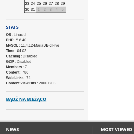
23
24
25
26
27
28
29
30
31
1
2
3
4
5
STATS
OS
: Linux d
PHP
: 5.6.40
MySQL
: 11.4.12-MariaDB-cll-lve
Time
: 04:02
Caching
: Disabled
GZIP
: Disabled
Members
: 7
Content
: 786
Web Links
: 74
Content View Hits
: 20001203
BĄDŹ NA BIEŻĄCO
NEWS
MOST VIEWED