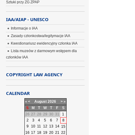
Sztuki przy ZG ZPAP
IAA/AIAP - UNESCO
Informacje o IAA
Zasady członkostwa/legitymacje IAA
Kwestionariusz ewidencyjny członka IAA
Lista muzeów z darmowym wstępem dla
członków IAA
COPYRIGHT LAW AGENCY
CALENDAR
«
<
August
2026
>
»
S
M
T
W
T
F
S
26
27
28
29
30
31
1
2
3
4
5
6
7
8
9
10
11
12
13
14
15
16
17
18
19
20
21
22