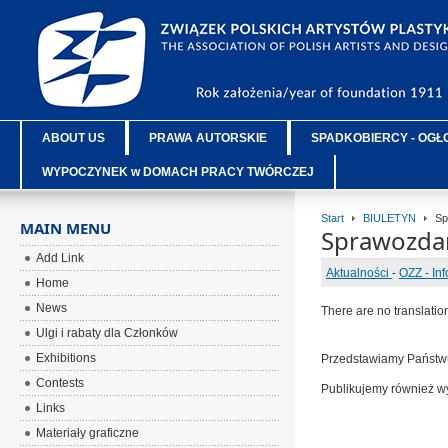
ABOUT US
PRAWA AUTORSKIE
SPADKOBIERCY - OGŁ
WYPOCZYNEK w DOMACH PRACY TWÓRCZEJ
Start
BIULETYN
Spr
MAIN MENU
Sprawozdani
Add Link
Aktualności
-
OZZ - In
Home
News
There are no translatio
Ulgi i rabaty dla Członków
Exhibitions
Przedstawiamy Państ
Contests
Publikujemy również
Links
Materiały graficzne