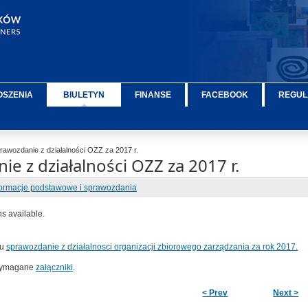
OSZENIA
BIULETYN
FINANSE
FACEBOOK
REGUL
awozdanie z działalności OZZ za 2017 r.
e z działalności OZZ za 2017 r.
formacje podstawowe i sprawozdania
ns available.
wu
sprawozdanie z działalnosci organizacji zbiorowego zarządzania za rok 2017.
 wymagane
załączniki
.
< Prev
Next >