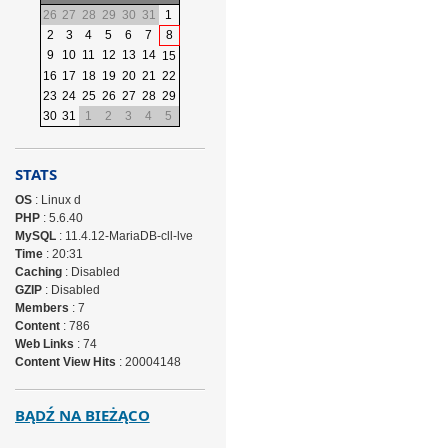
26
27
28
29
30
31
1
2
3
4
5
6
7
8
9
10
11
12
13
14
15
16
17
18
19
20
21
22
23
24
25
26
27
28
29
30
31
1
2
3
4
5
STATS
OS
: Linux d
PHP
: 5.6.40
MySQL
: 11.4.12-MariaDB-cll-lve
Time
: 20:31
Caching
: Disabled
GZIP
: Disabled
Members
: 7
Content
: 786
Web Links
: 74
Content View Hits
: 20004148
BĄDŹ NA BIEŻĄCO