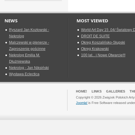
NEWS
MOST VIEWED
Ryszard Jan Kozłowski -
World Art Day 15 .04/ Światowy D
Nekrolog
DROIT DE SUITE
Malczewski w plenerze -
Okreg Koszalińsko-Słupski
Zaproszenie gościnne
Okręg Krakowski
Nekrolog Emilia M.
100 lat... i Nowe Otwarcie!!!
Dłużniewska
Nekrolog - Jan Niksiński
Wystawa Eclectica
HOME!
LINKS
GALLERIES
TH
Copyright © 2026 Związek Polskich Arty
Joomla!
is Free Software released unde