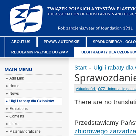
ABOUT US
PRAWA AUTORSKIE
SPADKOBIERCY - OGŁO
REGULAMIN PRZYJĘĆ DO ZPAP
ULGI i RABATY DLA CZŁONK
Start
Ulgi i rabaty dl
MAIN MENU
Sprawozdanie 
Add Link
Home
Aktualności
-
OZZ - Informacje pods
News
There are no translat
Ulgi i rabaty dla Członków
Exhibitions
Contests
Przedstawiamy Pań
Links
zbiorowego zarządza
Materiały graficzne