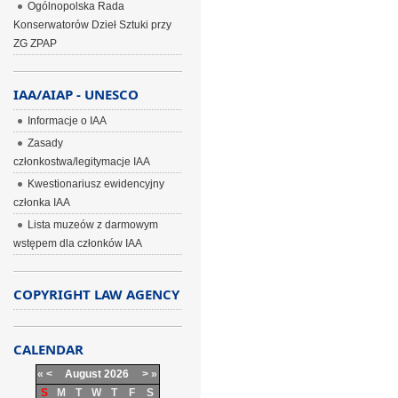
Ogólnopolska Rada
Konserwatorów Dzieł Sztuki przy
ZG ZPAP
IAA/AIAP - UNESCO
Informacje o IAA
Zasady
członkostwa/legitymacje IAA
Kwestionariusz ewidencyjny
członka IAA
Lista muzeów z darmowym
wstępem dla członków IAA
COPYRIGHT LAW AGENCY
CALENDAR
«
<
August
2026
>
»
S
M
T
W
T
F
S