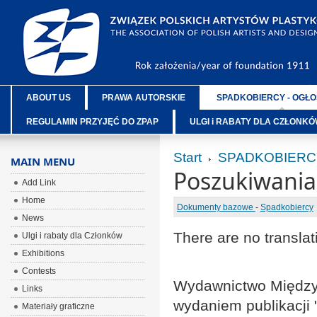
ABOUT US
PRAWA AUTORSKIE
SPADKOBIERCY - OGŁO
REGULAMIN PRZYJĘĆ DO ZPAP
ULGI i RABATY DLA CZŁONK
Start
SPADKOBIERC
MAIN MENU
Poszukiwania
Add Link
Home
Dokumenty bazowe
-
Spadkobiercy
News
There are no translat
Ulgi i rabaty dla Członków
Exhibitions
Contests
Wydawnictwo Między
Links
wydaniem publikacji
Materiały graficzne