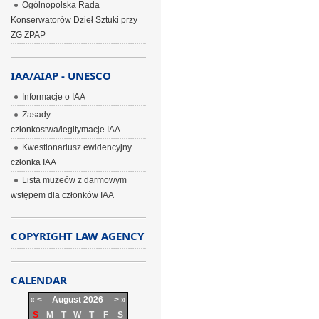
Ogólnopolska Rada
Konserwatorów Dzieł Sztuki przy
ZG ZPAP
IAA/AIAP - UNESCO
Informacje o IAA
Zasady
członkostwa/legitymacje IAA
Kwestionariusz ewidencyjny
członka IAA
Lista muzeów z darmowym
wstępem dla członków IAA
COPYRIGHT LAW AGENCY
CALENDAR
«
<
August
2026
>
»
S
M
T
W
T
F
S