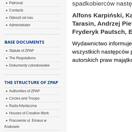
spadkobierców nastę
Patronat
Contacts
Alfons Karpiński, K
Odeszli od nas
Tarasin, Andrzej Pi
Administrator
Fryderyk Pautsch, 
BASE DOCUMENTS
Wydawnictwo informuje,
Statute of ZPAP
wszystkich następców 
The Regulations
autorskich praw mająt
Dokumenty członkowskie
THE STRUCTURE OF ZPAP
Authorities of ZPAP
Circles and Troops
Rada Artystyczna
Houses of Creative Work
Pracownie ul. Emaus w
Krakowie