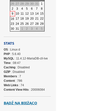
26
27
28
29
30
31
1
2
3
4
5
6
7
8
9
10
11
12
13
14
15
17
18
19
20
21
22
16
23
24
25
26
27
28
29
30
31
1
2
3
4
5
STATS
OS
: Linux d
PHP
: 5.6.40
MySQL
: 11.4.12-MariaDB-cll-lve
Time
: 08:47
Caching
: Disabled
GZIP
: Disabled
Members
: 7
Content
: 786
Web Links
: 74
Content View Hits
: 20006084
BĄDŹ NA BIEŻĄCO