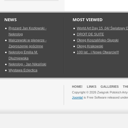
NEWS
MOST VIEWED
Ryszard Jan Kozłowski -
World Art Day 15 .04/ Światowy D
Nekrolog
DROIT DE SUITE
Malczewski w plenerze -
Okreg Koszalińsko-Słupski
Zaproszenie gościnne
Okręg Krakowski
Nekrolog Emilia M.
100 lat... i Nowe Otwarcie!!!
Dłużniewska
Nekrolog - Jan Niksiński
Wystawa Eclectica
HOME!
LINKS
GALLERIES
TH
Copyright © 2026 Związek Polskich Arty
Joomla!
is Free Software released unde