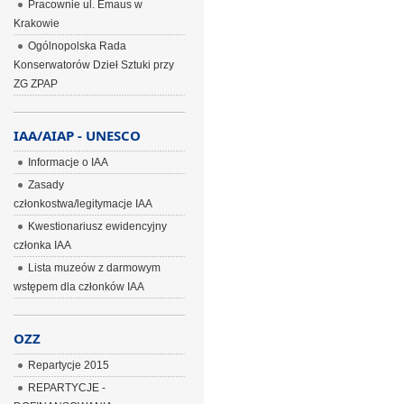
Pracownie ul. Emaus w
Krakowie
Ogólnopolska Rada
Konserwatorów Dzieł Sztuki przy
ZG ZPAP
IAA/AIAP - UNESCO
Informacje o IAA
Zasady
członkostwa/legitymacje IAA
Kwestionariusz ewidencyjny
członka IAA
Lista muzeów z darmowym
wstępem dla członków IAA
OZZ
Repartycje 2015
REPARTYCJE -