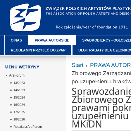
O NAS
PRAWA AUTORSKIE
SPADKOBIERCY - OGŁOSZE
REGULAMIN PRZYJĘĆ DO ZPAP
ULGI i RABATY DLA CZŁONK
Start
PRAWA AUTOR
MENU WITRYNY
Zbiorowego Zarządzani
ArsForum
po uzupełnieniu brak
13/2023
Sprawozdanie 
14/2023
Zbiorowego Z
15/2024
prawami pokr
16/2024
uzupełnieniu
17/2025
18/2026
MKiDN
Redakcja ArsForum