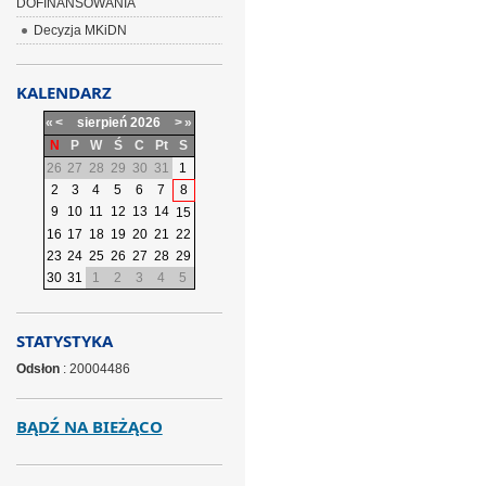
DOFINANSOWANIA
Decyzja MKiDN
KALENDARZ
«
<
sierpień
2026
>
»
N
P
W
Ś
C
Pt
S
26
27
28
29
30
31
1
2
3
4
5
6
7
8
9
10
11
12
13
14
15
16
17
18
19
20
21
22
23
24
25
26
27
28
29
30
31
1
2
3
4
5
STATYSTYKA
Odsłon
: 20004486
BĄDŹ NA BIEŻĄCO