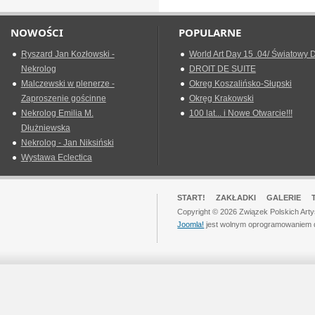
NOWOŚCI
POPULARNE
Ryszard Jan Kozłowski -
World Art Day 15 .04/ Światowy D
Nekrolog
DROIT DE SUITE
Malczewski w plenerze -
Okreg Koszalińsko-Słupski
Zaproszenie gościnne
Okręg Krakowski
Nekrolog Emilia M.
100 lat... i Nowe Otwarcie!!!
Dłużniewska
Nekrolog - Jan Niksiński
Wystawa Eclectica
START!
ZAKŁADKI
GALERIE
Copyright © 2026 Związek Polskich Art
Joomla!
jest wolnym oprogramowaniem 