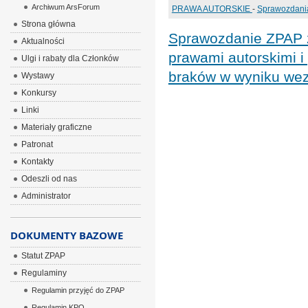
Archiwum ArsForum
PRAWA AUTORSKIE
-
Sprawozdania
Strona główna
Sprawozdanie ZPAP z
Aktualności
prawami autorskimi 
Ulgi i rabaty dla Członków
braków w wyniku we
Wystawy
Konkursy
Linki
Materiały graficzne
Patronat
Kontakty
Odeszli od nas
Administrator
DOKUMENTY BAZOWE
Statut ZPAP
Regulaminy
Regulamin przyjęć do ZPAP
Regulamin KPO