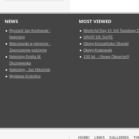
NEWS
MOST VIEWED
Ryszard Jan Kozłowski -
World Art Day 15 .04/ Światowy D
Nekrolog
DROIT DE SUITE
Malczewski w plenerze -
Okreg Koszalińsko-Słupski
Zaproszenie gościnne
Okręg Krakowski
Nekrolog Emilia M.
100 lat... i Nowe Otwarcie!!!
Dłużniewska
Nekrolog - Jan Niksiński
Wystawa Eclectica
HOME!
LINKS
GALLERIES
TH