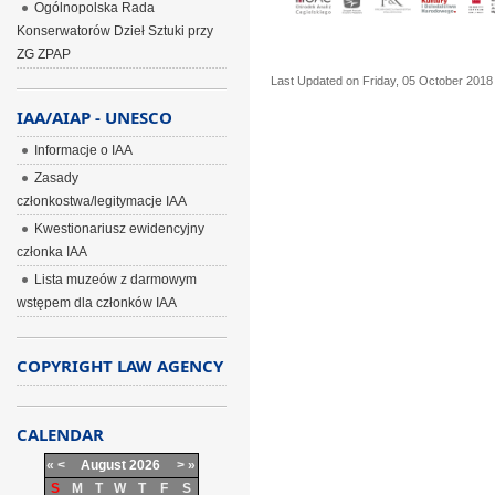
Ogólnopolska Rada
Konserwatorów Dzieł Sztuki przy
ZG ZPAP
Last Updated on Friday, 05 October 2018
IAA/AIAP - UNESCO
Informacje o IAA
Zasady
członkostwa/legitymacje IAA
Kwestionariusz ewidencyjny
członka IAA
Lista muzeów z darmowym
wstępem dla członków IAA
COPYRIGHT LAW AGENCY
CALENDAR
«
<
August
2026
>
»
S
M
T
W
T
F
S