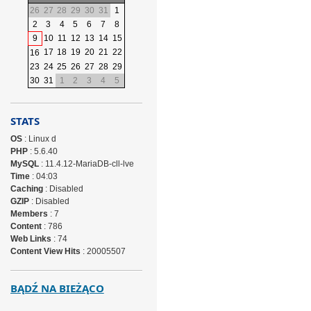
26
27
28
29
30
31
1
2
3
4
5
6
7
8
9
10
11
12
13
14
15
17
18
19
20
21
22
16
23
24
25
26
27
28
29
30
31
1
2
3
4
5
STATS
OS
: Linux d
PHP
: 5.6.40
MySQL
: 11.4.12-MariaDB-cll-lve
Time
: 04:03
Caching
: Disabled
GZIP
: Disabled
Members
: 7
Content
: 786
Web Links
: 74
Content View Hits
: 20005507
BĄDŹ NA BIEŻĄCO