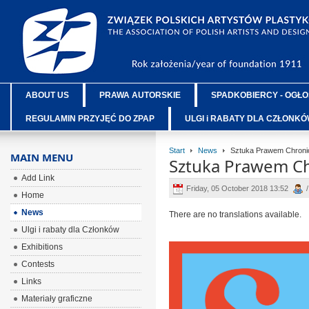
ABOUT US
PRAWA AUTORSKIE
SPADKOBIERCY - OGŁO
REGULAMIN PRZYJĘĆ DO ZPAP
ULGI i RABATY DLA CZŁONK
Start
News
Sztuka Prawem Chroni
MAIN MENU
Sztuka Prawem Ch
Add Link
Friday, 05 October 2018 13:52
/
Home
News
There are no translations available.
Ulgi i rabaty dla Członków
Exhibitions
Contests
Links
Materiały graficzne