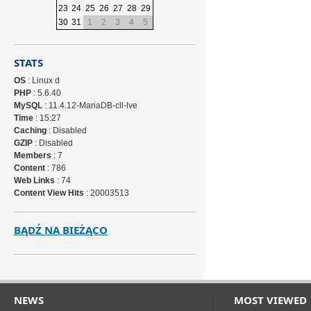
23
24
25
26
27
28
29
30
31
1
2
3
4
5
STATS
OS
: Linux d
PHP
: 5.6.40
MySQL
: 11.4.12-MariaDB-cll-lve
Time
: 15:27
Caching
: Disabled
GZIP
: Disabled
Members
: 7
Content
: 786
Web Links
: 74
Content View Hits
: 20003513
BĄDŹ NA BIEŻĄCO
NEWS
MOST VIEWED