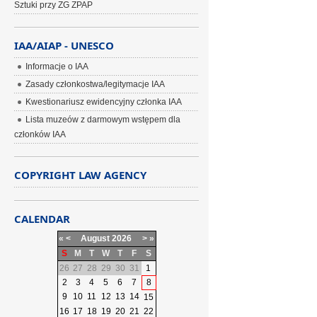
Sztuki przy ZG ZPAP
IAA/AIAP - UNESCO
Informacje o IAA
Zasady członkostwa/legitymacje IAA
Kwestionariusz ewidencyjny członka IAA
Lista muzeów z darmowym wstępem dla
członków IAA
COPYRIGHT LAW AGENCY
CALENDAR
«
<
August
2026
>
»
S
M
T
W
T
F
S
26
27
28
29
30
31
1
2
3
4
5
6
7
8
9
10
11
12
13
14
15
16
17
18
19
20
21
22