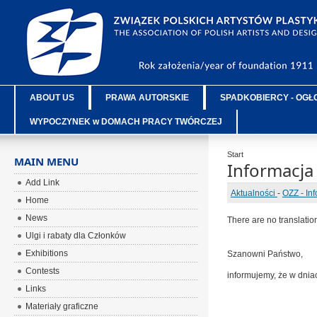
ABOUT US
PRAWA AUTORSKIE
SPADKOBIERCY - OGŁ
WYPOCZYNEK w DOMACH PRACY TWÓRCZEJ
Start
MAIN MENU
Informacja
Add Link
Aktualności
-
OZZ - In
Home
News
There are no translatio
Ulgi i rabaty dla Członków
Exhibitions
Szanowni Państwo,
Contests
informujemy, że w dni
Links
Materiały graficzne