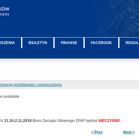
OSZENIA
BIULETYN
FINANSE
FACEBOOK
REGUL
formacje podstawowe i sprawozdania
ns available.
ach
31.10-2.11.2018
Biuro Zarządu Głównego ZPAP będzie
NIECZYNNE
.
< Prev
Next >