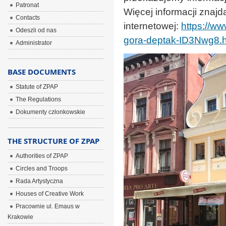
Patronat
Więcej informacji znaj
Contacts
internetowej:
https://ww
Odeszli od nas
gora-deptak-ID3Nwg8.
Administrator
BASE DOCUMENTS
Statute of ZPAP
The Regulations
Dokumenty członkowskie
THE STRUCTURE OF ZPAP
Authorities of ZPAP
Circles and Troops
Rada Artystyczna
Houses of Creative Work
Pracownie ul. Emaus w
Krakowie