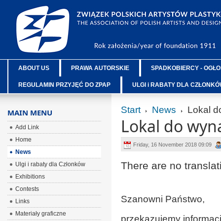
ABOUT US
PRAWA AUTORSKIE
SPADKOBIERCY - OGŁO
REGULAMIN PRZYJĘĆ DO ZPAP
ULGI i RABATY DLA CZŁONK
Start
News
Lokal d
MAIN MENU
Lokal do wyna
Add Link
Home
Friday, 16 November 2018 09:09
News
There are no translat
Ulgi i rabaty dla Członków
Exhibitions
Contests
Szanowni Państwo,
Links
Materiały graficzne
przekazujemy informacj