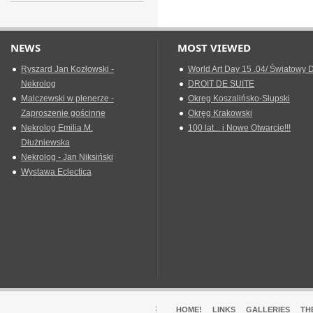
NEWS
MOST VIEWED
Ryszard Jan Kozłowski -
World Art Day 15 .04/ Światowy D
Nekrolog
DROIT DE SUITE
Malczewski w plenerze -
Okreg Koszalińsko-Słupski
Zaproszenie gościnne
Okręg Krakowski
Nekrolog Emilia M.
100 lat... i Nowe Otwarcie!!!
Dłużniewska
Nekrolog - Jan Niksiński
Wystawa Eclectica
HOME!
LINKS
GALLERIES
TH