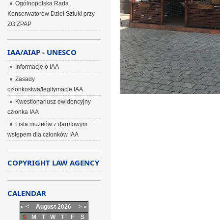
Ogólnopolska Rada
Konserwatorów Dzieł Sztuki przy
ZG ZPAP
IAA/AIAP - UNESCO
Informacje o IAA
Zasady
członkostwa/legitymacje IAA
Kwestionariusz ewidencyjny
członka IAA
Lista muzeów z darmowym
wstępem dla członków IAA
COPYRIGHT LAW AGENCY
CALENDAR
«
<
August
2026
>
»
S
M
T
W
T
F
S