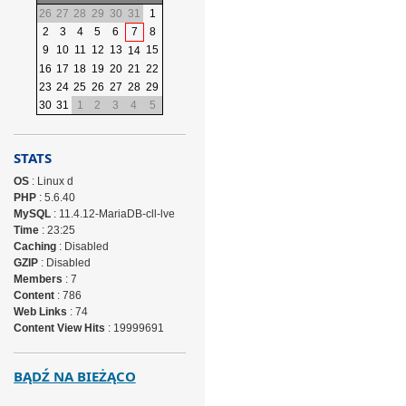
26
27
28
29
30
31
1
2
3
4
5
6
7
8
9
10
11
12
13
15
14
16
17
18
19
20
21
22
23
24
25
26
27
28
29
30
31
1
2
3
4
5
STATS
OS
: Linux d
PHP
: 5.6.40
MySQL
: 11.4.12-MariaDB-cll-lve
Time
: 23:25
Caching
: Disabled
GZIP
: Disabled
Members
: 7
Content
: 786
Web Links
: 74
Content View Hits
: 19999691
BĄDŹ NA BIEŻĄCO