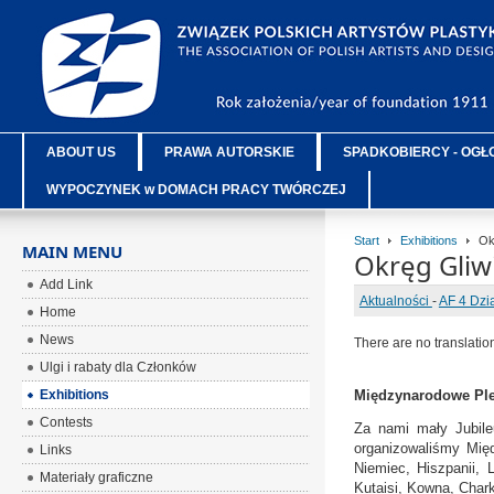
ABOUT US
PRAWA AUTORSKIE
SPADKOBIERCY - OGŁ
WYPOCZYNEK w DOMACH PRACY TWÓRCZEJ
Start
Exhibitions
Okr
MAIN MENU
Okręg Gliw
Add Link
Aktualności
-
AF 4 Dzi
Home
News
There are no translatio
Ulgi i rabaty dla Członków
Exhibitions
Międzynarodowe Plen
Contests
Za nami mały Jubile
organizowaliśmy Mię
Links
Niemiec, Hiszpanii, L
Materiały graficzne
Kutaisi, Kowna, Chark