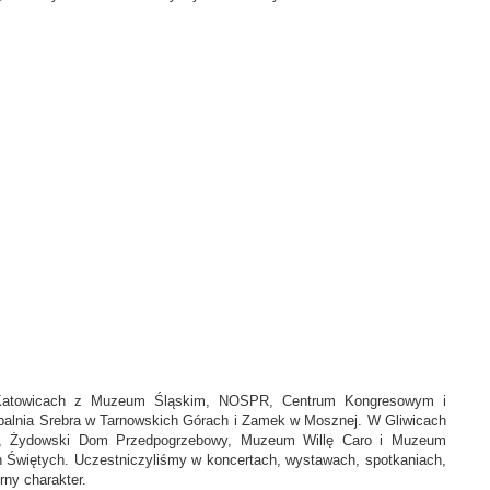
y w Katowicach z Muzeum Śląskim, NOSPR, Centrum Kongresowym i
opalnia Srebra w Tarnowskich Górach i Zamek w Mosznej. W Gliwicach
acji, Żydowski Dom Przedpogrzebowy, Muzeum Willę Caro i Muzeum
h Świętych. Uczestniczyliśmy w koncertach, wystawach, spotkaniach,
rny charakter.