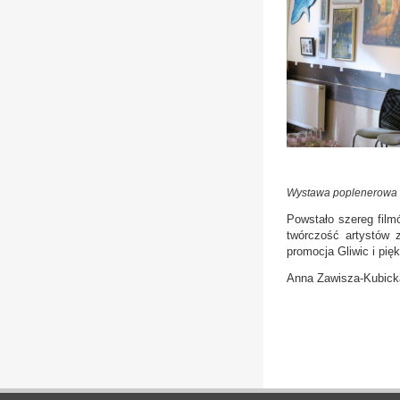
Wystawa poplenerowa
Powstało szereg filmó
twórczość artystów 
promocja Gliwic i pię
Anna Zawisza-Kubicka