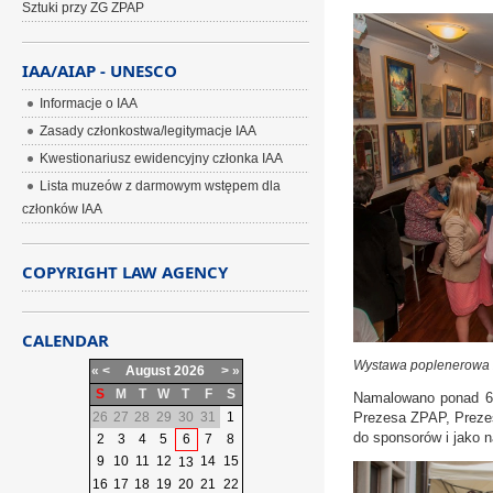
Sztuki przy ZG ZPAP
IAA/AIAP - UNESCO
Informacje o IAA
Zasady członkostwa/legitymacje IAA
Kwestionariusz ewidencyjny członka IAA
Lista muzeów z darmowym wstępem dla
członków IAA
COPYRIGHT LAW AGENCY
CALENDAR
Wystawa poplenerowa
«
<
August
2026
>
»
S
M
T
W
T
F
S
Namalowano ponad 60
26
27
28
29
30
31
1
Prezesa ZPAP, Prezes
do sponsorów i jako n
2
3
4
5
6
7
8
9
10
11
12
14
15
13
16
17
18
19
20
21
22