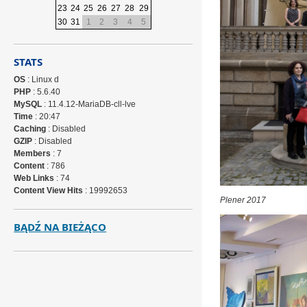
23
24
25
26
27
28
29
30
31
1
2
3
4
5
STATS
OS
: Linux d
PHP
: 5.6.40
MySQL
: 11.4.12-MariaDB-cll-lve
Time
: 20:47
Caching
: Disabled
GZIP
: Disabled
Members
: 7
Content
: 786
Web Links
: 74
Content View Hits
: 19992653
Plener 2017
BĄDŹ NA BIEŻĄCO