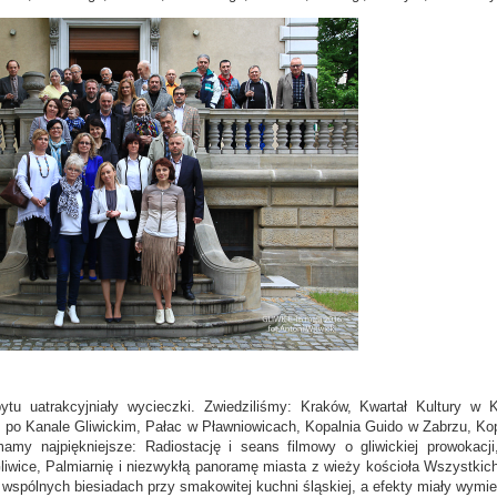
ytu uatrakcyjniały wycieczki. Zwiedziliśmy: Kraków, Kwartał Kultur
s po Kanale Gliwickim, Pałac w Pławniowicach, Kopalnia Guido w Zabrzu, K
amy najpiękniejsze: Radiostację i seans filmowy o gliwickiej prowok
iwice, Palmiarnię i niezwykłą panoramę miasta z wieży kościoła Wszystkic
wspólnych biesiadach przy smakowitej kuchni śląskiej, a efekty miały wymie