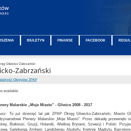
OSZENIA
BIULETYN
FINANSE
FACEBOOK
REGUL
ęg Gliwicko-Zabrzański
icko-Zabrzański
ałalność Okręgów ZPAP
ns available.
ery Malarskie „Moje Miasto” - Gliwice 2008 - 2017
usz. To już dziesięć lat jak ZPAP Okręg Gliwicko-Zabrzański, Miasto G
dzynarodowe Plenery Malarskie „Moje Miasto”. Przez dekadę przewinęło si
itwy, Białorusi, Gruzji, Holandii, Wielkiej Brytanii, Szwecji i Polski. Pr
owa, Geteborga, Arnhem, Landsbergu, Alsdorfu, Kretingi, Madrytu, Barcelony, 