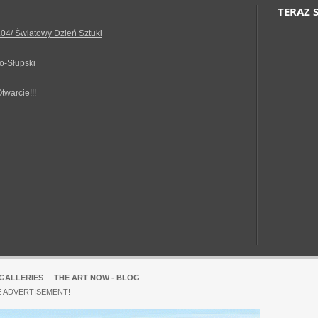
TERAZ 
.04/ Światowy Dzień Sztuki
o-Słupski
Otwarcie!!!
GALLERIES
THE ART NOW - BLOG
E ADVERTISEMENT!