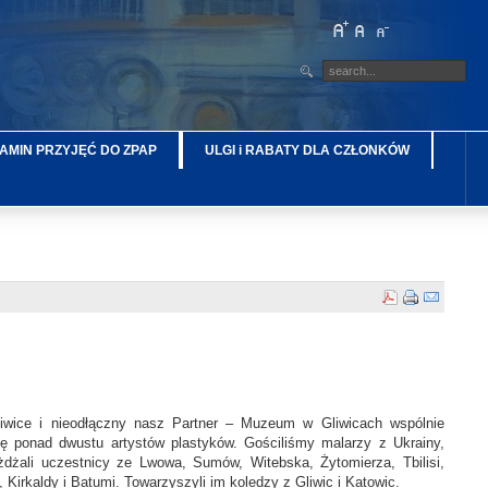
AMIN PRZYJĘĆ DO ZPAP
ULGI i RABATY DLA CZŁONKÓW
liwice i nieodłączny nasz Partner – Muzeum w Gliwicach wspólnie
ę ponad dwustu artystów plastyków. Gościliśmy malarzy z Ukrainy,
zyjeżdżali uczestnicy ze Lwowa, Sumów, Witebska, Żytomierza, Tbilisi,
Kirkaldy i Batumi. Towarzyszyli im koledzy z Gliwic i Katowic.