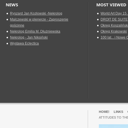
NEWS
MOST VIEWED
Ryszard Jan Kozłowski -Nekrolog
World Art Day 15 
Malczewski w plenerze - Zaproszenie
DROIT DE SUITE
gościnne
Okreg Koszalińsk
Nekrolog Emilia M. Dłużniewska
Okręg Krakowski
Nekrolog - Jan Niksiński
100 lat... i Nowe 
Wystawa Eclectica
HOME!
LINKS
ATTITUDES TO TH