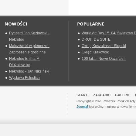
NOWOŚCI
POPULARNE
Ryszard Jan Kozłowski -
World Art Day 15 .04/ Światowy D
Nekrolog
DROIT DE SUITE
Malczewski w plenerze -
Okreg Koszalińsko-Słupski
Zaproszenie gościnne
Okręg Krakowski
Nekrolog Emilia M.
100 lat... i Nowe Otwarcie!!!
Dłużniewska
Nekrolog - Jan Niksiński
Wystawa Eclectica
START!
ZAKŁADKI
GALERIE
Copyright © 2026 Związek Polskich Art
Joomla!
jest wolnym oprogramowaniem 