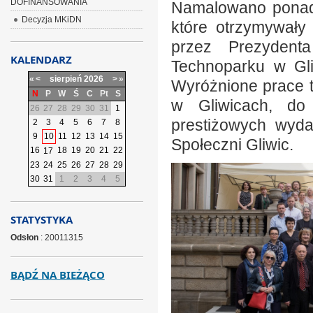
DOFINANSOWANIA
Namalowano ponad 
Decyzja MKiDN
które otrzymywały
przez Prezydent
KALENDARZ
Technoparku w Gli
«
<
sierpień
2026
>
»
Wyróżnione prace t
N
P
W
Ś
C
Pt
S
w Gliwicach, do
26
27
28
29
30
31
1
prestiżowych wyda
2
3
4
5
6
7
8
9
10
11
12
13
14
15
Społeczni Gliwic.
16
18
19
20
21
22
17
23
24
25
26
27
28
29
30
31
1
2
3
4
5
STATYSTYKA
Odsłon
: 20011315
BĄDŹ NA BIEŻĄCO