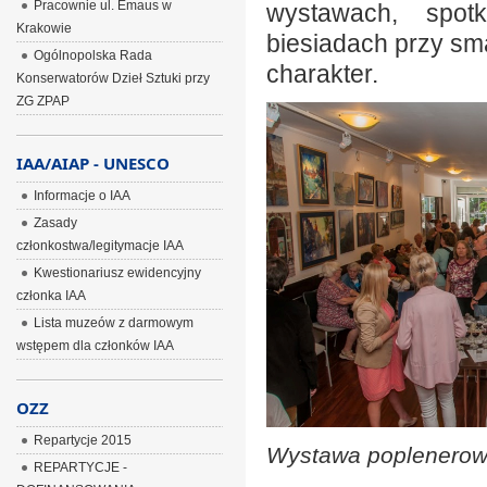
Pracownie ul. Emaus w
wystawach, spot
Krakowie
biesiadach przy sma
Ogólnopolska Rada
charakter.
Konserwatorów Dzieł Sztuki przy
ZG ZPAP
IAA/AIAP - UNESCO
Informacje o IAA
Zasady
członkostwa/legitymacje IAA
Kwestionariusz ewidencyjny
członka IAA
Lista muzeów z darmowym
wstępem dla członków IAA
OZZ
Repartycje 2015
Wystawa poplenerow
REPARTYCJE -