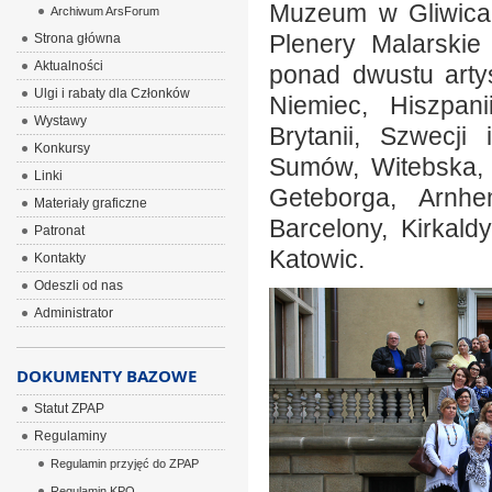
Muzeum w Gliwica
Archiwum ArsForum
Plenery Malarskie
Strona główna
Aktualności
ponad dwustu arty
Ulgi i rabaty dla Członków
Niemiec, Hiszpanii
Wystawy
Brytanii, Szwecji
Konkursy
Sumów, Witebska, Ż
Linki
Geteborga, Arnhem
Materiały graficzne
Barcelony, Kirkald
Patronat
Katowic.
Kontakty
Odeszli od nas
Administrator
DOKUMENTY BAZOWE
Statut ZPAP
Regulaminy
Regulamin przyjęć do ZPAP
Regulamin KPO