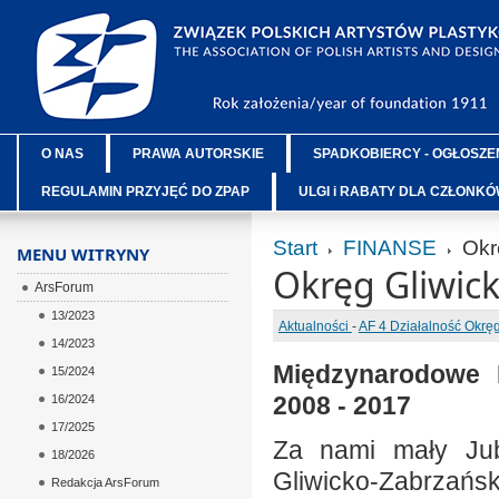
O NAS
PRAWA AUTORSKIE
SPADKOBIERCY - OGŁOSZE
REGULAMIN PRZYJĘĆ DO ZPAP
ULGI i RABATY DLA CZŁONK
Start
FINANSE
Okrę
MENU WITRYNY
Okręg Gliwic
ArsForum
13/2023
Aktualności
-
AF 4 Działalność Okr
14/2023
Międzynarodowe P
15/2024
2008 - 2017
16/2024
17/2025
Za nami mały Jub
18/2026
Gliwicko-Zabrzańsk
Redakcja ArsForum