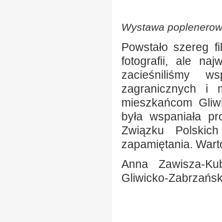
Wystawa poplenerow
Powstało szereg fi
fotografii, ale na
zacieśniliśmy w
zagranicznych i 
mieszkańcom Gliwi
była wspaniała pro
Związku Polskic
zapamiętania. Warto
Anna Zawisza-Ku
Gliwicko-Zabrzańs