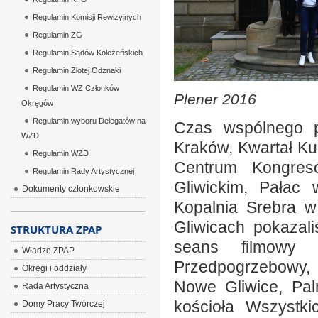
Regulamin Komisji Rewizyjnych
Regulamin ZG
Regulamin Sądów Koleżeńskich
Regulamin Złotej Odznaki
Regulamin WZ Członków
Plener 2016
Okręgów
Regulamin wyboru Delegatów na
Czas wspólnego po
WZD
Kraków, Kwartał K
Regulamin WZD
Centrum Kongres
Regulamin Rady Artystycznej
Gliwickim, Pałac
Dokumenty członkowskie
Kopalnia Srebra 
Gliwicach pokazal
STRUKTURA ZPAP
seans filmowy 
Władze ZPAP
Przedpogrzebowy,
Okręgi i oddziały
Nowe Gliwice, Pal
Rada Artystyczna
kościoła Wszystki
Domy Pracy Twórczej