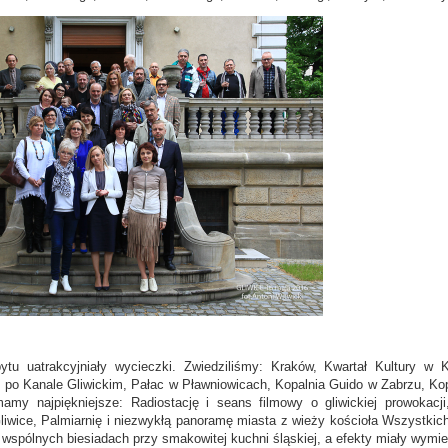
ytu uatrakcyjniały wycieczki. Zwiedziliśmy: Kraków, Kwartał Kultur
s po Kanale Gliwickim, Pałac w Pławniowicach, Kopalnia Guido w Zabrzu, K
amy najpiękniejsze: Radiostację i seans filmowy o gliwickiej prowok
iwice, Palmiarnię i niezwykłą panoramę miasta z wieży kościoła Wszystkic
wspólnych biesiadach przy smakowitej kuchni śląskiej, a efekty miały wymie