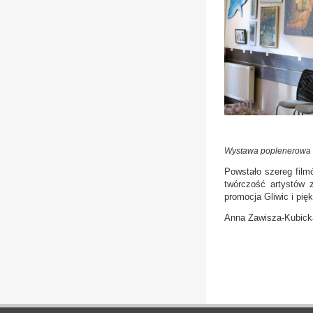
Wystawa poplenerowa
Powstało szereg filmó
twórczość artystów 
promocja Gliwic i pię
Anna Zawisza-Kubicka