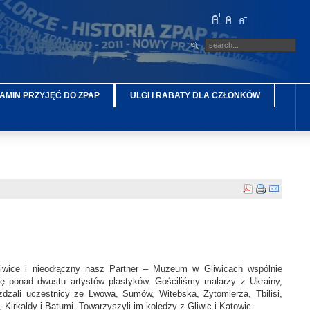
AMIN PRZYJĘĆ DO ZPAP
ULGI i RABATY DLA CZŁONKÓW
liwice i nieodłączny nasz Partner – Muzeum w Gliwicach wspólnie
ę ponad dwustu artystów plastyków. Gościliśmy malarzy z Ukrainy,
zyjeżdżali uczestnicy ze Lwowa, Sumów, Witebska, Żytomierza, Tbilisi,
Kirkaldy i Batumi. Towarzyszyli im koledzy z Gliwic i Katowic.