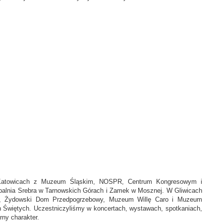
y w Katowicach z Muzeum Śląskim, NOSPR, Centrum Kongresowym i
opalnia Srebra w Tarnowskich Górach i Zamek w Mosznej. W Gliwicach
acji, Żydowski Dom Przedpogrzebowy, Muzeum Willę Caro i Muzeum
h Świętych. Uczestniczyliśmy w koncertach, wystawach, spotkaniach,
rny charakter.