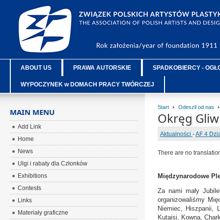
ABOUT US
PRAWA AUTORSKIE
SPADKOBIERCY - OGŁ
WYPOCZYNEK w DOMACH PRACY TWÓRCZEJ
Start
Odeszli od nas
MAIN MENU
Okręg Gliw
Add Link
Aktualności
-
AF 4 Dzi
Home
News
There are no translatio
Ulgi i rabaty dla Członków
Exhibitions
Międzynarodowe Plen
Contests
Za nami mały Jubile
organizowaliśmy Mię
Links
Niemiec, Hiszpanii, L
Materiały graficzne
Kutaisi, Kowna, Chark