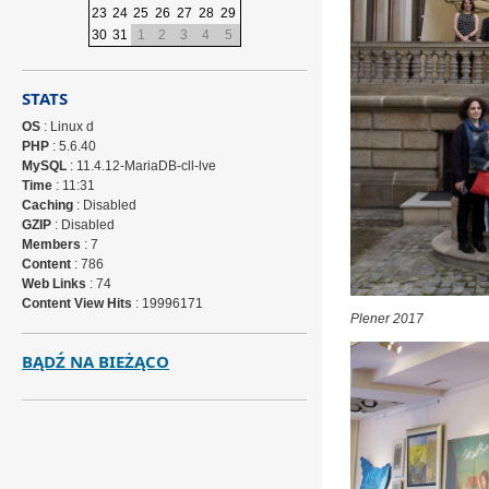
23
24
25
26
27
28
29
30
31
1
2
3
4
5
STATS
OS
: Linux d
PHP
: 5.6.40
MySQL
: 11.4.12-MariaDB-cll-lve
Time
: 11:31
Caching
: Disabled
GZIP
: Disabled
Members
: 7
Content
: 786
Web Links
: 74
Content View Hits
: 19996171
Plener 2017
BĄDŹ NA BIEŻĄCO