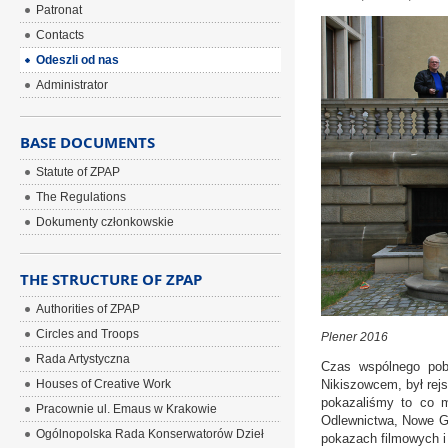
Patronat
Contacts
Odeszli od nas
Administrator
BASE DOCUMENTS
Statute of ZPAP
The Regulations
Dokumenty członkowskie
THE STRUCTURE OF ZPAP
Authorities of ZPAP
Circles and Troops
Plener 2016
Rada Artystyczna
Czas wspólnego pob
Houses of Creative Work
Nikiszowcem, był rej
pokazaliśmy to co m
Pracownie ul. Emaus w Krakowie
Odlewnictwa, Nowe Gl
Ogólnopolska Rada Konserwatorów Dzieł
pokazach filmowych i 