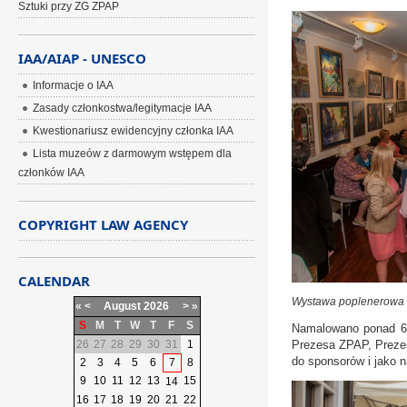
Sztuki przy ZG ZPAP
IAA/AIAP - UNESCO
Informacje o IAA
Zasady członkostwa/legitymacje IAA
Kwestionariusz ewidencyjny członka IAA
Lista muzeów z darmowym wstępem dla
członków IAA
COPYRIGHT LAW AGENCY
CALENDAR
Wystawa poplenerowa
«
<
August
2026
>
»
S
M
T
W
T
F
S
Namalowano ponad 60
26
27
28
29
30
31
1
Prezesa ZPAP, Prezes
do sponsorów i jako n
2
3
4
5
6
7
8
9
10
11
12
13
15
14
16
17
18
19
20
21
22