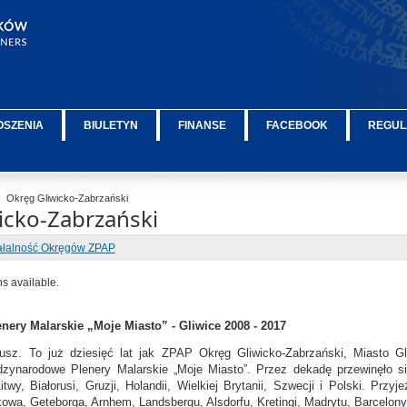
OSZENIA
BIULETYN
FINANSE
FACEBOOK
REGUL
Okręg Gliwicko-Zabrzański
icko-Zabrzański
ałalność Okręgów ZPAP
ns available.
ery Malarskie „Moje Miasto” - Gliwice 2008 - 2017
usz. To już dziesięć lat jak ZPAP Okręg Gliwicko-Zabrzański, Miasto G
dzynarodowe Plenery Malarskie „Moje Miasto”. Przez dekadę przewinęło si
itwy, Białorusi, Gruzji, Holandii, Wielkiej Brytanii, Szwecji i Polski. Pr
owa, Geteborga, Arnhem, Landsbergu, Alsdorfu, Kretingi, Madrytu, Barcelony, 