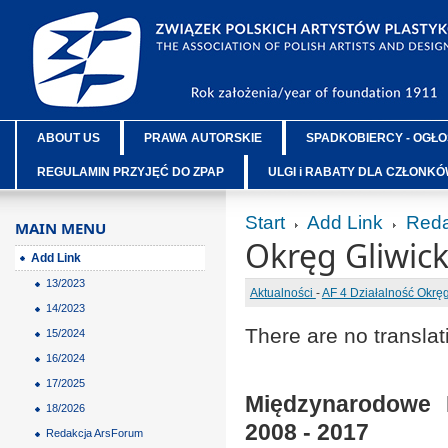
ABOUT US
PRAWA AUTORSKIE
SPADKOBIERCY - OGŁO
REGULAMIN PRZYJĘĆ DO ZPAP
ULGI i RABATY DLA CZŁONK
Start
Add Link
Reda
MAIN MENU
Okręg Gliwic
Add Link
13/2023
Aktualności
-
AF 4 Działalność Okr
14/2023
There are no translat
15/2024
16/2024
17/2025
Międzynarodowe P
18/2026
2008 - 2017
Redakcja ArsForum