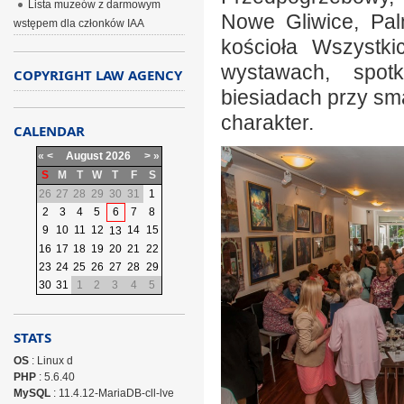
Lista muzeów z darmowym
Nowe Gliwice, Pal
wstępem dla członków IAA
kościoła Wszystki
wystawach, spot
COPYRIGHT LAW AGENCY
biesiadach przy sma
charakter.
CALENDAR
«
<
August
2026
>
»
S
M
T
W
T
F
S
26
27
28
29
30
31
1
2
3
4
5
6
7
8
9
10
11
12
14
15
13
16
17
18
19
20
21
22
23
24
25
26
27
28
29
30
31
1
2
3
4
5
STATS
OS
: Linux d
PHP
: 5.6.40
MySQL
: 11.4.12-MariaDB-cll-lve