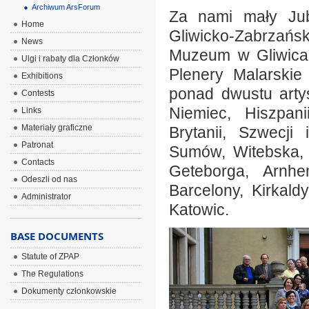
Archiwum ArsForum
Za nami mały Jub
Home
Gliwicko-Zabrzańsk
News
Muzeum w Gliwica
Ulgi i rabaty dla Członków
Plenery Malarskie
Exhibitions
ponad dwustu arty
Contests
Niemiec, Hiszpanii
Links
Materiały graficzne
Brytanii, Szwecji
Patronat
Sumów, Witebska, Ż
Contacts
Geteborga, Arnhem
Odeszli od nas
Barcelony, Kirkald
Administrator
Katowic.
BASE DOCUMENTS
Statute of ZPAP
The Regulations
Dokumenty członkowskie