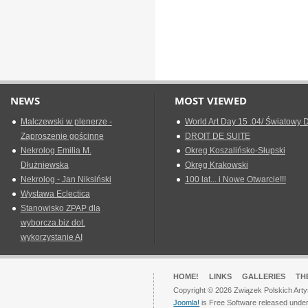
NEWS
MOST VIEWED
Malczewski w plenerze -
World Art Day 15 .04/ Światowy D
Zaproszenie gościnne
DROIT DE SUITE
Nekrolog Emilia M.
Okreg Koszalińsko-Słupski
Dłużniewska
Okręg Krakowski
Nekrolog - Jan Niksiński
100 lat... i Nowe Otwarcie!!!
Wystawa Eclectica
Stanowisko ZPAP dla
wyborcza.biz dot.
wykorzystanie AI
HOME!
LINKS
GALLERIES
TH
Copyright © 2026 Związek Polskich Arty
Joomla!
is Free Software released unde