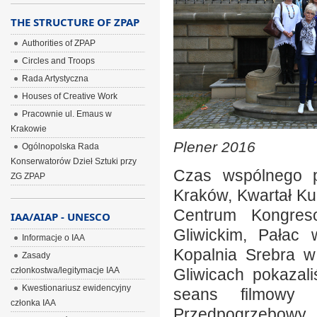
THE STRUCTURE OF ZPAP
Authorities of ZPAP
Circles and Troops
Rada Artystyczna
Houses of Creative Work
Pracownie ul. Emaus w
Krakowie
Plener 2016
Ogólnopolska Rada
Konserwatorów Dzieł Sztuki przy
Czas wspólnego po
ZG ZPAP
Kraków, Kwartał K
Centrum Kongres
IAA/AIAP - UNESCO
Gliwickim, Pałac
Informacje o IAA
Kopalnia Srebra 
Zasady
członkostwa/legitymacje IAA
Gliwicach pokazal
Kwestionariusz ewidencyjny
seans filmowy 
członka IAA
Przedpogrzebowy,