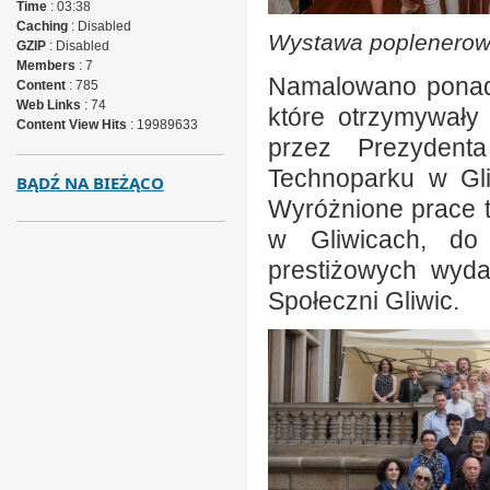
Time
: 03:38
Caching
: Disabled
Wystawa poplenerow
GZIP
: Disabled
Members
: 7
Namalowano ponad 
Content
: 785
Web Links
: 74
które otrzymywały
Content View Hits
: 19989633
przez Prezydent
Technoparku w Gli
BĄDŹ NA BIEŻĄCO
Wyróżnione prace t
w Gliwicach, do
prestiżowych wyda
Społeczni Gliwic.