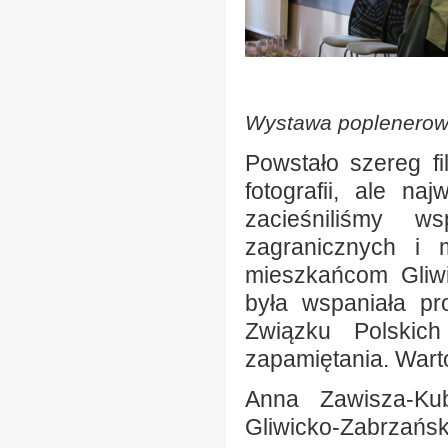
Wystawa poplenerow
Powstało szereg fi
fotografii, ale na
zacieśniliśmy w
zagranicznych i 
mieszkańcom Gliwi
była wspaniała pro
Związku Polskic
zapamiętania. Warto
Anna Zawisza-Ku
Gliwicko-Zabrzańs