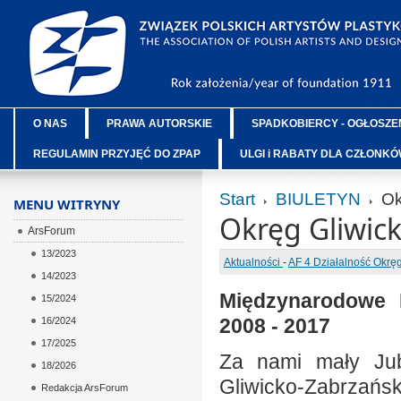
O NAS
PRAWA AUTORSKIE
SPADKOBIERCY - OGŁOSZE
REGULAMIN PRZYJĘĆ DO ZPAP
ULGI i RABATY DLA CZŁONK
Start
BIULETYN
Ok
MENU WITRYNY
Okręg Gliwic
ArsForum
13/2023
Aktualności
-
AF 4 Działalność Okr
14/2023
Międzynarodowe P
15/2024
2008 - 2017
16/2024
17/2025
Za nami mały Jub
18/2026
Gliwicko-Zabrzańsk
Redakcja ArsForum