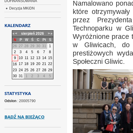
DOFINANSOWANIA
Namalowano ponad 
Decyzja MKiDN
które otrzymywały
przez Prezydent
KALENDARZ
Technoparku w Gli
«
<
sierpień
2026
>
»
Wyróżnione prace t
N
P
W
Ś
C
Pt
S
w Gliwicach, do
26
27
28
29
30
31
1
prestiżowych wyda
2
3
4
5
6
7
8
9
10
11
12
13
14
15
Społeczni Gliwic.
17
18
19
20
21
22
16
23
24
25
26
27
28
29
30
31
1
2
3
4
5
STATYSTYKA
Odsłon
: 20005790
BĄDŹ NA BIEŻĄCO