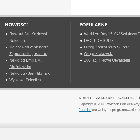
NOWOŚCI
POPULARNE
Ryszard Jan Kozłowski -
World Art Day 15 .04/ Światowy D
Nekrolog
DROIT DE SUITE
Malczewski w plenerze -
Okreg Koszalińsko-Słupski
Zaproszenie gościnne
Okręg Krakowski
Nekrolog Emilia M.
100 lat... i Nowe Otwarcie!!!
Dłużniewska
Nekrolog - Jan Niksiński
Wystawa Eclectica
START!
ZAKŁADKI
GALERIE
Copyright © 2026 Związek Polskich Art
Joomla!
jest wolnym oprogramowaniem 