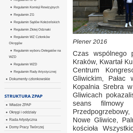
Regulamin Komisji Rewizyjnych
Regulamin ZG
Regulamin Sądów Koleżeńskich
Regulamin Złotej Odznaki
Regulamin WZ Członków
Plener 2016
Okręgów
Regulamin wyboru Delegatów na
Czas wspólnego po
WZD
Kraków, Kwartał K
Regulamin WZD
Centrum Kongres
Regulamin Rady Artystycznej
Gliwickim, Pałac
Dokumenty członkowskie
Kopalnia Srebra 
Gliwicach pokazal
STRUKTURA ZPAP
seans filmowy 
Władze ZPAP
Przedpogrzebowy,
Okręgi i oddziały
Nowe Gliwice, Pal
Rada Artystyczna
kościoła Wszystki
Domy Pracy Twórczej