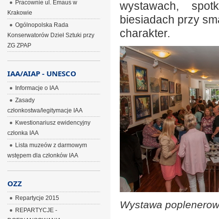
Pracownie ul. Emaus w
wystawach, spot
Krakowie
biesiadach przy sma
Ogólnopolska Rada
charakter.
Konserwatorów Dzieł Sztuki przy
ZG ZPAP
IAA/AIAP - UNESCO
Informacje o IAA
Zasady
członkostwa/legitymacje IAA
Kwestionariusz ewidencyjny
członka IAA
Lista muzeów z darmowym
wstępem dla członków IAA
OZZ
Repartycje 2015
Wystawa poplenerow
REPARTYCJE -