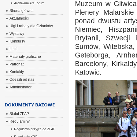
Muzeum w Gliwica
Archiwum ArsForum
Plenery Malarskie
Strona główna
Aktualności
ponad dwustu arty
Ulgi i rabaty dla Członków
Niemiec, Hiszpanii
Wystawy
Brytanii, Szwecji
Konkursy
Sumów, Witebska, Ż
Linki
Geteborga, Arnhem
Materiały graficzne
Barcelony, Kirkald
Patronat
Katowic.
Kontakty
Odeszli od nas
Administrator
DOKUMENTY BAZOWE
Statut ZPAP
Regulaminy
Regulamin przyjęć do ZPAP
Regulamin KPO