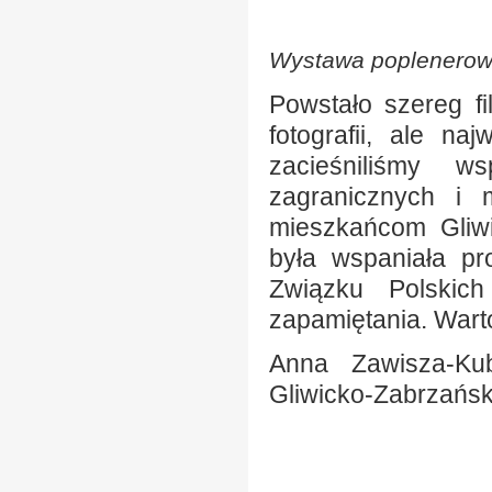
Wystawa poplenerow
Powstało szereg fi
fotografii, ale na
zacieśniliśmy w
zagranicznych i 
mieszkańcom Gliwi
była wspaniała pro
Związku Polskic
zapamiętania. Warto
Anna Zawisza-Ku
Gliwicko-Zabrzańs