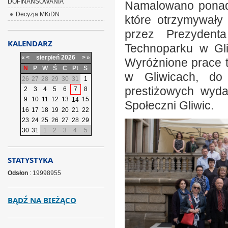
DOFINANSOWANIA
Namalowano ponad 
Decyzja MKiDN
które otrzymywały
przez Prezydent
KALENDARZ
Technoparku w Gli
«
<
sierpień
2026
>
»
Wyróżnione prace t
N
P
W
Ś
C
Pt
S
w Gliwicach, do
26
27
28
29
30
31
1
prestiżowych wyda
2
3
4
5
6
7
8
9
10
11
12
13
15
14
Społeczni Gliwic.
16
17
18
19
20
21
22
23
24
25
26
27
28
29
30
31
1
2
3
4
5
STATYSTYKA
Odsłon
: 19998955
BĄDŹ NA BIEŻĄCO