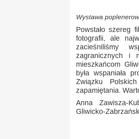
Wystawa poplenerow
Powstało szereg fi
fotografii, ale na
zacieśniliśmy w
zagranicznych i 
mieszkańcom Gliwi
była wspaniała pro
Związku Polskic
zapamiętania. Warto
Anna Zawisza-Ku
Gliwicko-Zabrzańs