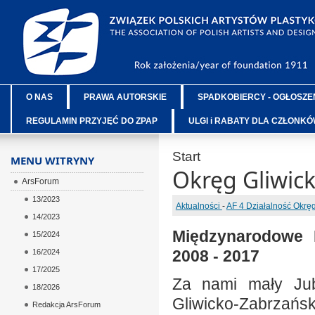
O NAS
PRAWA AUTORSKIE
SPADKOBIERCY - OGŁOSZE
REGULAMIN PRZYJĘĆ DO ZPAP
ULGI i RABATY DLA CZŁONK
Start
MENU WITRYNY
Okręg Gliwic
ArsForum
13/2023
Aktualności
-
AF 4 Działalność Okr
14/2023
Międzynarodowe P
15/2024
2008 - 2017
16/2024
17/2025
Za nami mały Jub
18/2026
Gliwicko-Zabrzańsk
Redakcja ArsForum