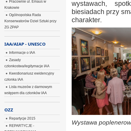
Pracownie ul. Emaus w
wystawach, spot
Krakowie
biesiadach przy sma
Ogólnopolska Rada
charakter.
Konserwatorów Dzieł Sztuki przy
ZG ZPAP
IAA/AIAP - UNESCO
Informacje o IAA
Zasady
członkostwa/legitymacje IAA
Kwestionariusz ewidencyjny
członka IAA
Lista muzeów z darmowym
wstępem dla członków IAA
OZZ
Repartycje 2015
Wystawa poplenerow
REPARTYCJE -