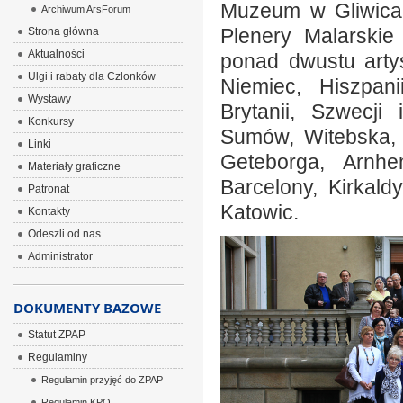
Muzeum w Gliwica
Archiwum ArsForum
Plenery Malarskie
Strona główna
Aktualności
ponad dwustu arty
Ulgi i rabaty dla Członków
Niemiec, Hiszpanii
Wystawy
Brytanii, Szwecji
Konkursy
Sumów, Witebska, Ż
Linki
Geteborga, Arnhem
Materiały graficzne
Barcelony, Kirkald
Patronat
Katowic.
Kontakty
Odeszli od nas
Administrator
DOKUMENTY BAZOWE
Statut ZPAP
Regulaminy
Regulamin przyjęć do ZPAP
Regulamin KPO