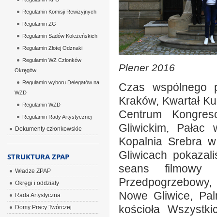
Regulamin Komisji Rewizyjnych
Regulamin ZG
Regulamin Sądów Koleżeńskich
Regulamin Złotej Odznaki
Regulamin WZ Członków
Plener 2016
Okręgów
Regulamin wyboru Delegatów na
Czas wspólnego po
WZD
Kraków, Kwartał K
Regulamin WZD
Centrum Kongres
Regulamin Rady Artystycznej
Gliwickim, Pałac
Dokumenty członkowskie
Kopalnia Srebra 
Gliwicach pokazal
STRUKTURA ZPAP
seans filmowy 
Władze ZPAP
Przedpogrzebowy,
Okręgi i oddziały
Nowe Gliwice, Pal
Rada Artystyczna
kościoła Wszystki
Domy Pracy Twórczej