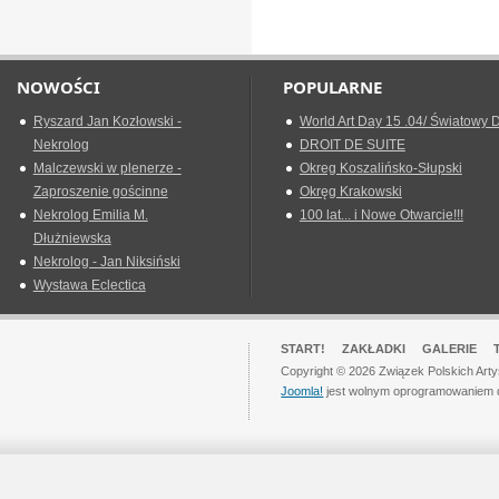
NOWOŚCI
POPULARNE
Ryszard Jan Kozłowski -
World Art Day 15 .04/ Światowy D
Nekrolog
DROIT DE SUITE
Malczewski w plenerze -
Okreg Koszalińsko-Słupski
Zaproszenie gościnne
Okręg Krakowski
Nekrolog Emilia M.
100 lat... i Nowe Otwarcie!!!
Dłużniewska
Nekrolog - Jan Niksiński
Wystawa Eclectica
START!
ZAKŁADKI
GALERIE
Copyright © 2026 Związek Polskich Art
Joomla!
jest wolnym oprogramowaniem 