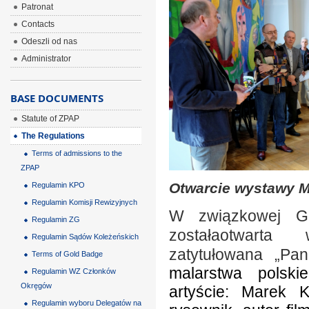
Patronat
Contacts
Odeszli od nas
Administrator
BASE DOCUMENTS
Statute of ZPAP
The Regulations
Terms of admissions to the
ZPAP
Otwarcie wystawy 
Regulamin KPO
Regulamin Komisji Rewizyjnych
W związkowej Ga
Regulamin ZG
zostałaotwarta
Regulamin Sądów Koleżeńskich
zatytułowana „Pa
Terms of Gold Badge
malarstwa polsk
Regulamin WZ Członków
Okręgów
artyście: Marek 
Regulamin wyboru Delegatów na