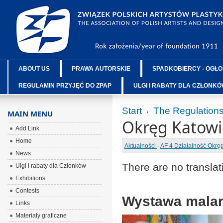
ABOUT US
PRAWA AUTORSKIE
SPADKOBIERCY - OGŁO
REGULAMIN PRZYJĘĆ DO ZPAP
ULGI i RABATY DLA CZŁONK
Start
The Regulation
MAIN MENU
Okręg Katowi
Add Link
Home
Aktualności
-
AF 4 Działalność Okr
News
There are no translat
Ulgi i rabaty dla Członków
Exhibitions
Contests
Wystawa malar
Links
Materiały graficzne