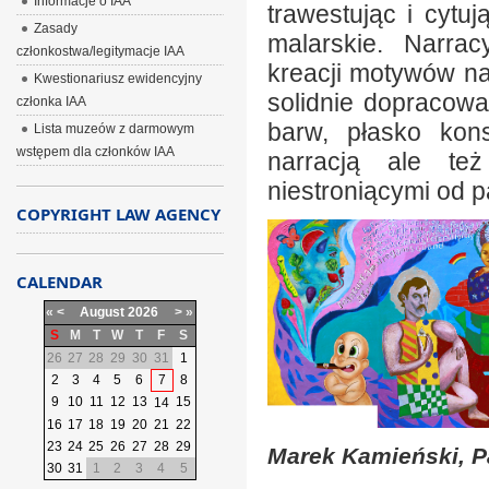
Informacje o IAA
trawestując i cytu
Zasady
malarskie. Narrac
członkostwa/legitymacje IAA
kreacji motywów na
Kwestionariusz ewidencyjny
solidnie dopracowa
członka IAA
barw, płasko kon
Lista muzeów z darmowym
wstępem dla członków IAA
narracją ale też
niestroniącymi od p
COPYRIGHT LAW AGENCY
CALENDAR
«
<
August
2026
>
»
S
M
T
W
T
F
S
26
27
28
29
30
31
1
2
3
4
5
6
7
8
9
10
11
12
13
15
14
16
17
18
19
20
21
22
23
24
25
26
27
28
29
Marek Kamieński, Pa
30
31
1
2
3
4
5