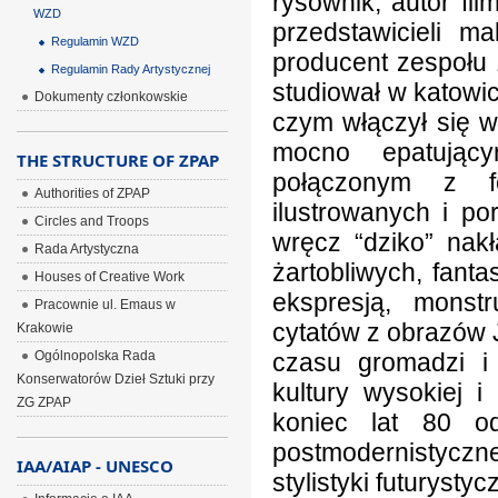
rysownik, autor fil
WZD
przedstawicieli ma
Regulamin WZD
producent zespołu 
Regulamin Rady Artystycznej
studiował w katowick
Dokumenty członkowskie
czym włączył się w 
mocno epatujący
THE STRUCTURE OF ZPAP
połączonym z fo
Authorities of ZPAP
ilustrowanych i po
Circles and Troops
wręcz “dziko” nakł
Rada Artystyczna
żartobliwych, fanta
Houses of Creative Work
ekspresją, monst
Pracownie ul. Emaus w
cytatów z obrazów 
Krakowie
Ogólnopolska Rada
czasu gromadzi i
Konserwatorów Dzieł Sztuki przy
kultury wysokiej i
ZG ZPAP
koniec lat 80 o
postmodernistyczn
IAA/AIAP - UNESCO
stylistyki futurystyc