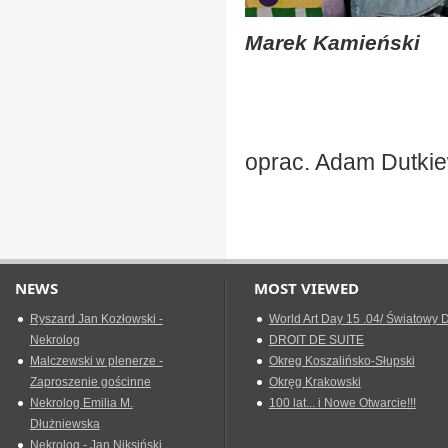
Marek Kamieński
oprac. Adam Dutki
NEWS
MOST VIEWED
Ryszard Jan Kozłowski -
World Art Day 15 .04/ Światowy D
Nekrolog
DROIT DE SUITE
Malczewski w plenerze -
Okreg Koszalińsko-Słupski
Zaproszenie gościnne
Okręg Krakowski
Nekrolog Emilia M.
100 lat... i Nowe Otwarcie!!!
Dłużniewska
Nekrolog - Jan Niksiński