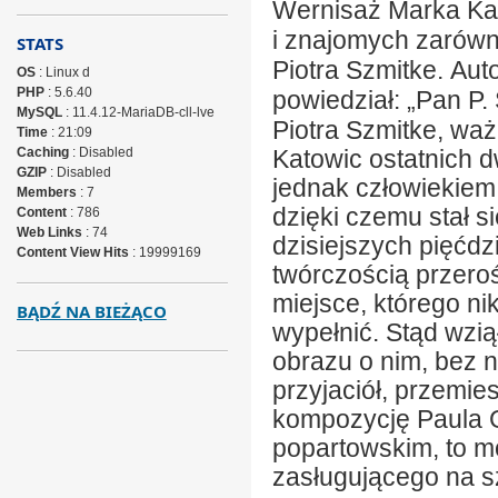
Wernisaż Marka Kam
i znajomych zarówn
STATS
Piotra Szmitke.
Auto
OS
: Linux d
PHP
: 5.6.40
powiedział:
„Pan P.
MySQL
: 11.4.12-MariaDB-cll-lve
Piotra Szmitke, waż
Time
: 21:09
Caching
: Disabled
Katowic ostatnich d
GZIP
: Disabled
jednak człowiekiem 
Members
: 7
dzięki czemu stał s
Content
: 786
Web Links
: 74
dzisiejszych pięćdz
Content View Hits
: 19999169
twórczością przeroś
miejsce, którego nik
BĄDŹ NA BIEŻĄCO
wypełnić. Stąd wzią
obrazu o nim, bez n
przyjaciół, przemie
kompozycję Paula G
popartowskim, to m
zasługującego na s