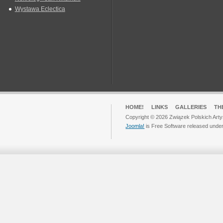
Wystawa Eclectica
HOME!
LINKS
GALLERIES
TH
Copyright © 2026 Związek Polskich Arty
Joomla!
is Free Software released unde