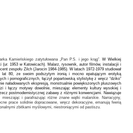
arka Kamieńskiego zatytułowana „Pan P.S. i jego krąg”.
W Wielkiej
r. 1953 w Katowicach). Malarz, rysownik, autor filmów, instalacjii i
ducent zespołu Zilch (Jarocin 1984-1985). W latach 1972-1979 studiował
ki lat 80, ze swoim podszytym ironią i mocno epatującym erotyką
h i pornograficznych, łączył popartowską stylistykę z wręcz “dziko”
 silnie naładowanych ekspresją, monstrualnie powiększonych pluszowych
i i łączy motywy dowolnie, mieszając elementy kultury wysokiej i
na rzecz postmodernistycznej zabawy z różnymi konwencjami. Nawiązuje
 mieszając i parafrazując różne znane wątki malarskie. Narracyjny,
ecne prace solidnie dopracowane, wręcz dekoracyjne, emanują feerią
jonalnymi zbitkami myślowymi, niestroniącymi od pastiszu.