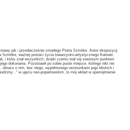
stawy jak i przedwcześnie zmarłego Piotra Szmitke.
Autor ekspozycji
ra Szmitke, ważnej postaci życia towarzysko-artystycznego Katowic
li, i który znał wszystkich, dzięki czemu stał się swoistym punktem
 jego dokonania. Pozostawił po sobie puste miejsce, którego nikt nie
", obrazu o nim, bez niego, wypełnionego wizerunkami jego bliskich i
odzimy..." w ujęciu neo-popartowskim, to m
ó
j wkład w upamiętnienie