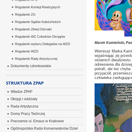
Regulamin Komisji Rewizyjnych
Regulamin ZG
Regulamin Sądów Koleżeńskich
Regulamin Złotej Odznaki
Regulamin WZ Członków Okręgów
Marek Kamieński, Pami
Regulamin wyboru Delegatów na WZD
Wernisaż Marka Kamie
Regulamin WZD
wyjaśniając jej przesł
Regulamin Rady Artystycznej
ostatnich dwudziestu 
odniesienia dla dzisi
Dokumenty członkowskie
potrafi, ale też chyb
przyjaciół, przemies
człowieka zasługując
STRUKTURA ZPAP
Władze ZPAP
Okręgi i oddziały
Rada Artystyczna
Domy Pracy Twórczej
Pracownie ul. Emaus w Krakowie
Ogólnopolska Rada Konserwatorów Dzieł