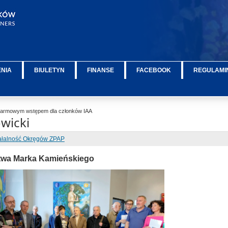
ENIA
BIULETYN
FINANSE
FACEBOOK
REGULAMIN
darmowym wstępem dla członków IAA
wicki
ałalność Okręgów ZPAP
twa Marka Kamieńskiego