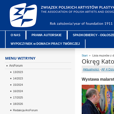
O NAS
PRAWA AUTORSKIE
SPADKOBIERCY - OGŁOSZ
WYPOCZYNEK w DOMACH PRACY TWÓRCZEJ
Start
Lista muzeów z 
MENU WITRYNY
Okręg Kato
ArsForum
Aktualności
-
AF 4 Dzi
13/2023
14/2023
Wystawa malars
15/2024
16/2024
17/2025
18/2026
Redakcja ArsForum