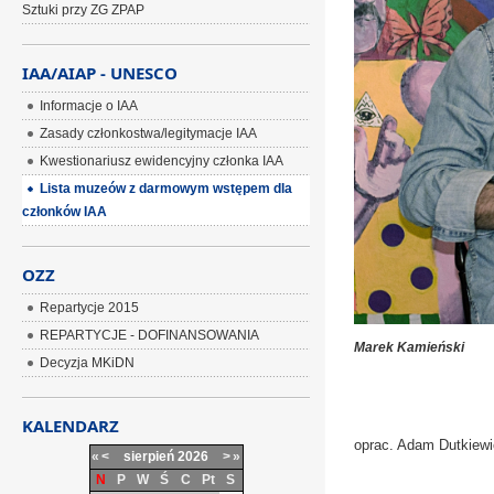
Sztuki przy ZG ZPAP
IAA/AIAP - UNESCO
Informacje o IAA
Zasady członkostwa/legitymacje IAA
Kwestionariusz ewidencyjny członka IAA
Lista muzeów z darmowym wstępem dla
członków IAA
OZZ
Repartycje 2015
REPARTYCJE - DOFINANSOWANIA
Marek Kamieński
Decyzja MKiDN
KALENDARZ
oprac. Adam Dutkiew
«
<
sierpień
2026
>
»
N
P
W
Ś
C
Pt
S