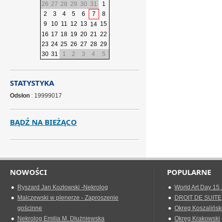
26
27
28
29
30
31
1
2
3
4
5
6
7
8
9
10
11
12
13
15
14
16
17
18
19
20
21
22
23
24
25
26
27
28
29
30
31
1
2
3
4
5
STATYSTYKA
Odsłon
: 19999017
BĄDŹ NA BIEŻĄCO
NOWOŚCI
POPULARNE
Ryszard Jan Kozłowski -Nekrolog
World Art Day 15 
Malczewski w plenerze - Zaproszenie
DROIT DE SUITE
gościnne
Okreg Koszalińsk
Nekrolog Emilia M. Dłużniewska
Okręg Krakowski