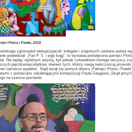
ęci Piotra i Pawła, 2018
ńskiego zgromadził wieluprzyjaciół, kolegów i znajomych zarówno autora wy
anie powiedział:
„Pan P. S. i jego krąg", to wystawa poświęcona pamięci Piot
lat. Nie będąc wybitnym artystą, był jednak człowiekiem którego wszyscy zna
ejszych pięćdziesięciolatków, również tych, którzy swoją twórczością przerośli
a nie zamierza wypełnić. Stąd wziął się pomysł obrazu „Pamięci Piotra i Pawła
zanymi z postaciami zaludniającymi kompozycję Paula Gauguina „Skąd przych
ego na szersze poznanie.