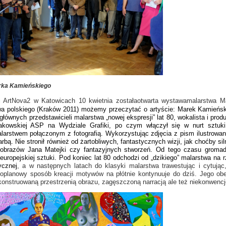
rka Kamieńskiego
i ArtNova2 w Katowicach 10 kwietnia zostałaotwarta wystawamalarstwa M
a polskiego (Kraków 2011) możemy przeczytać o artyście: Marek Kamieński (u
głównych przedstawicieli malarstwa „nowej ekspresji” lat 80, wokalista i pro
 krakowskiej ASP na Wydziale Grafiki, po czym włączył się w nurt sztu
arstwem połączonym z fotografią. Wykorzystując zdjęcia z pism ilustrowanyc
arbą. Nie stronił również od żartobliwych, fantastycznych wizji, jak choćby
obrazów Jana Matejki czy fantazyjnych stworzeń. Od tego czasu gromadz
i europejskiej sztuki. Pod koniec lat 80 odchodzi od „dzikiego” malarstwa 
ycznej
, a w następnych latach do klasyki malarstwa trawestując i cytując,
loplanowy sposób kreacji motywów na płótnie kontynuuje do dziś. Jego ob
 konstruowaną przestrzenią obrazu, zagęszczoną narracją ale też niekonwenc