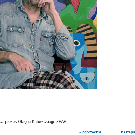
icz prezes Okręgu Katowickiego ZPAP
« poprzednia
następn