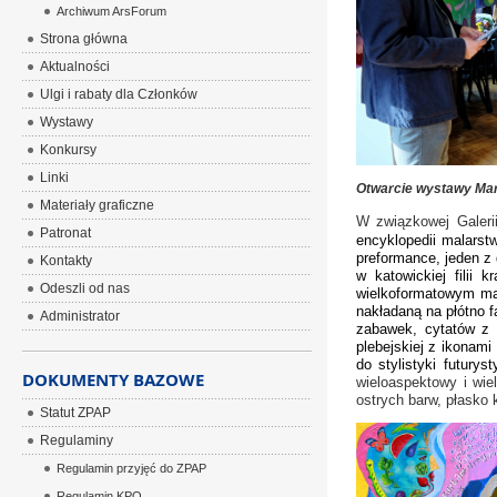
Archiwum ArsForum
Strona główna
Aktualności
Ulgi i rabaty dla Członków
Wystawy
Konkursy
Linki
Otwarcie wystawy Ma
Materiały graficzne
W związkowej Galeri
Patronat
encyklopedii malarstw
preformance, jeden z 
Kontakty
w katowickiej filii
Odeszli od nas
wielkoformatowym mal
nakładaną na płótno f
Administrator
zabawek, cytatów z 
plebejskiej z ikonam
do stylistyki futuryst
DOKUMENTY BAZOWE
wieloaspektowy i wie
ostrych barw, płasko
Statut ZPAP
Regulaminy
Regulamin przyjęć do ZPAP
Regulamin KPO