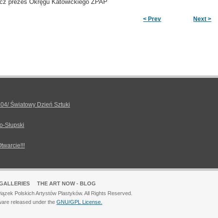
icz prezes Okręgu Katowickiego ZPAP
< Prev
Next >
.04/ Światowy Dzień Sztuki
o-Słupski
Otwarcie!!!
GALLERIES
THE ART NOW - BLOG
ązek Polskich Artystów Plastyków. All Rights Reserved.
ware released under the
GNU/GPL License.