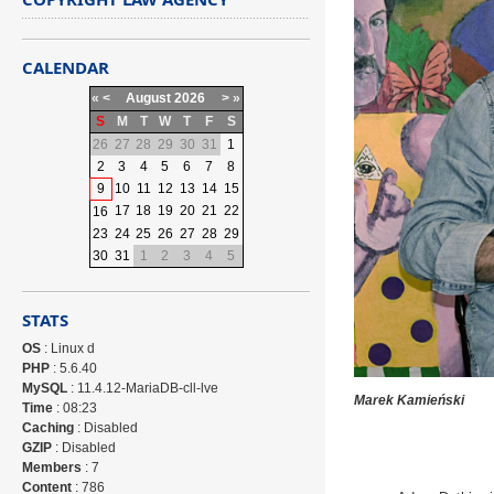
CALENDAR
«
<
August
2026
>
»
S
M
T
W
T
F
S
26
27
28
29
30
31
1
2
3
4
5
6
7
8
9
10
11
12
13
14
15
17
18
19
20
21
22
16
23
24
25
26
27
28
29
30
31
1
2
3
4
5
STATS
OS
: Linux d
PHP
: 5.6.40
MySQL
: 11.4.12-MariaDB-cll-lve
Marek Kamieński
Time
: 08:23
Caching
: Disabled
GZIP
: Disabled
Members
: 7
Content
: 786