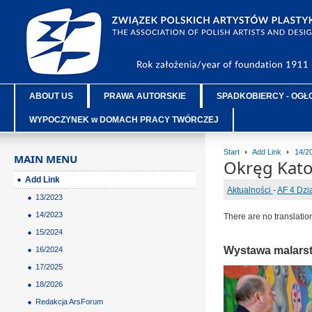
ABOUT US
PRAWA AUTORSKIE
SPADKOBIERCY - OGŁ
WYPOCZYNEK w DOMACH PRACY TWÓRCZEJ
Start
Add Link
14/2
MAIN MENU
Okręg Kato
Add Link
Aktualności
-
AF 4 Dzi
13/2023
14/2023
There are no translatio
15/2024
Wystawa malars
16/2024
17/2025
18/2026
Redakcja ArsForum