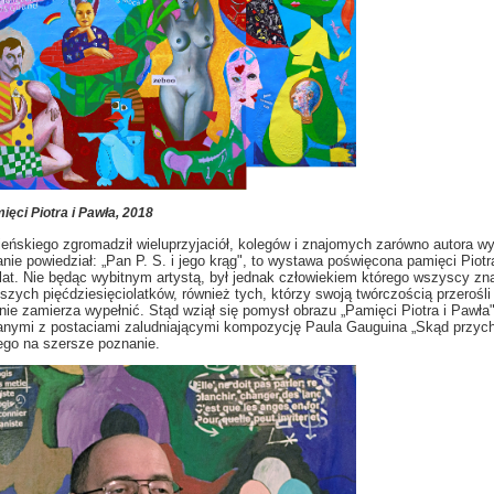
ęci Piotra i Pawła, 2018
ńskiego zgromadził wieluprzyjaciół, kolegów i znajomych zarówno autora wy
anie powiedział:
„Pan P. S. i jego krąg", to wystawa poświęcona pamięci Piot
lat. Nie będąc wybitnym artystą, był jednak człowiekiem którego wszyscy zna
ejszych pięćdziesięciolatków, również tych, którzy swoją twórczością przerośli
a nie zamierza wypełnić. Stąd wziął się pomysł obrazu „Pamięci Piotra i Pawła
zanymi z postaciami zaludniającymi kompozycję Paula Gauguina „Skąd przych
ego na szersze poznanie.