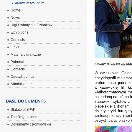
Archiwum ArsForum
Home
News
Ulgi i rabaty dla Członków
Exhibitions
Contests
Links
Materiały graficzne
Patronat
Otwarcie wystawy Ma
Contacts
W związkowej Galeri
Odeszli od nas
encyklopedii malarstw
preformance, jeden z 
Administrator
w katowickiej filii
wielkoformatowym mal
nakładaną na płótno f
BASE DOCUMENTS
zabawek, cytatów z 
plebejskiej z ikonam
Statute of ZPAP
do stylistyki futuryst
wieloaspektowy i wie
The Regulations
ostrych barw, płasko
Dokumenty członkowskie