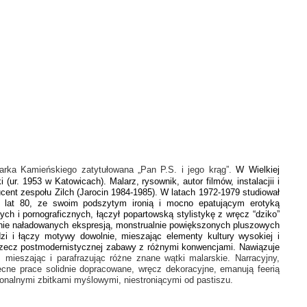
arka Kamieńskiego zatytułowana „Pan P.S. i jego krąg”.
W Wielkiej
r. 1953 w Katowicach). Malarz, rysownik, autor filmów, instalacjii i
ducent zespołu Zilch (Jarocin 1984-1985). W latach 1972-1979 studiował
ki lat 80, ze swoim podszytym ironią i mocno epatującym erotyką
h i pornograficznych, łączył popartowską stylistykę z wręcz “dziko”
 silnie naładowanych ekspresją, monstrualnie powiększonych pluszowych
i i łączy motywy dowolnie, mieszając elementy kultury wysokiej i
na rzecz postmodernistycznej zabawy z różnymi konwencjami. Nawiązuje
 mieszając i parafrazując różne znane wątki malarskie. Narracyjny,
ecne prace solidnie dopracowane, wręcz dekoracyjne, emanują feerią
jonalnymi zbitkami myślowymi, niestroniącymi od pastiszu.