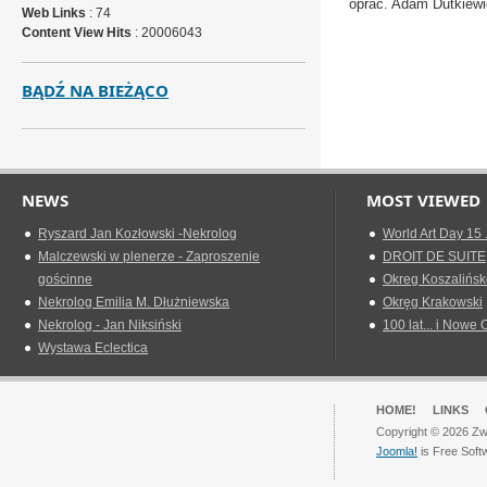
oprac. Adam Dutkiew
Web Links
: 74
Content View Hits
: 20006043
BĄDŹ NA BIEŻĄCO
NEWS
MOST VIEWED
Ryszard Jan Kozłowski -Nekrolog
World Art Day 15 
Malczewski w plenerze - Zaproszenie
DROIT DE SUITE
gościnne
Okreg Koszalińsk
Nekrolog Emilia M. Dłużniewska
Okręg Krakowski
Nekrolog - Jan Niksiński
100 lat... i Nowe 
Wystawa Eclectica
HOME!
LINKS
Copyright © 2026 Zwi
Joomla!
is Free Soft