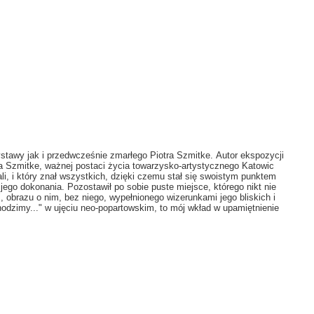
stawy jak i przedwcześnie zmarłego Piotra Szmitke.
Autor ekspozycji
ra Szmitke, ważnej postaci życia towarzysko-artystycznego Katowic
li, i który znał wszystkich, dzięki czemu stał się swoistym punktem
 jego dokonania. Pozostawił po sobie puste miejsce, którego nikt nie
", obrazu o nim, bez niego, wypełnionego wizerunkami jego bliskich i
odzimy..." w ujęciu neo-popartowskim, to m
ó
j wkład w upamiętnienie