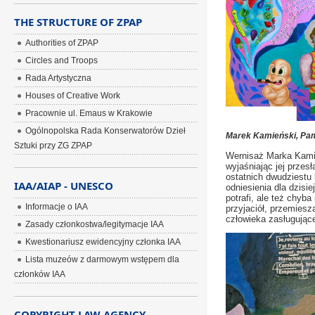
THE STRUCTURE OF ZPAP
Authorities of ZPAP
Circles and Troops
Rada Artystyczna
Houses of Creative Work
Pracownie ul. Emaus w Krakowie
Ogólnopolska Rada Konserwatorów Dzieł
Marek Kamieński, Pami
Sztuki przy ZG ZPAP
Wernisaż Marka Kamie
wyjaśniając jej przesł
ostatnich dwudziestu 
IAA/AIAP - UNESCO
odniesienia dla dzisi
potrafi, ale też chyb
Informacje o IAA
przyjaciół, przemies
człowieka zasługując
Zasady członkostwa/legitymacje IAA
Kwestionariusz ewidencyjny członka IAA
Lista muzeów z darmowym wstępem dla
członków IAA
COPYRIGHT LAW AGENCY