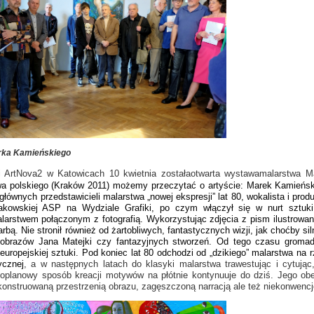
rka Kamieńskiego
i ArtNova2 w Katowicach 10 kwietnia zostałaotwarta wystawamalarstwa M
a polskiego (Kraków 2011) możemy przeczytać o artyście: Marek Kamieński (u
głównych przedstawicieli malarstwa „nowej ekspresji” lat 80, wokalista i pro
 krakowskiej ASP na Wydziale Grafiki, po czym włączył się w nurt sztu
arstwem połączonym z fotografią. Wykorzystując zdjęcia z pism ilustrowanyc
arbą. Nie stronił również od żartobliwych, fantastycznych wizji, jak choćby
obrazów Jana Matejki czy fantazyjnych stworzeń. Od tego czasu gromadz
i europejskiej sztuki. Pod koniec lat 80 odchodzi od „dzikiego” malarstwa 
ycznej
, a w następnych latach do klasyki malarstwa trawestując i cytując,
loplanowy sposób kreacji motywów na płótnie kontynuuje do dziś. Jego ob
 konstruowaną przestrzenią obrazu, zagęszczoną narracją ale też niekonwenc