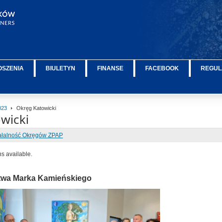
OSZENIA
BIULETYN
FINANSE
FACEBOOK
REGUL
023
Okręg Katowicki
wicki
ałalność Okręgów ZPAP
ns available.
twa Marka Kamieńskiego