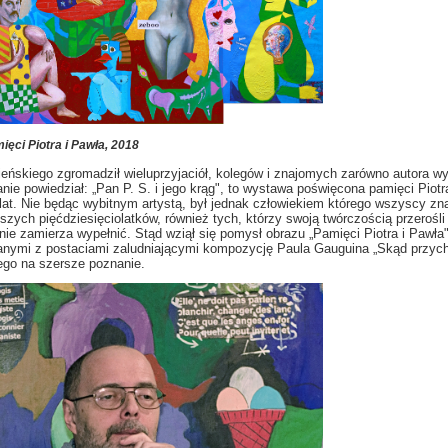
ęci Piotra i Pawła, 2018
ńskiego zgromadził wieluprzyjaciół, kolegów i znajomych zarówno autora wy
anie powiedział:
„Pan P. S. i jego krąg", to wystawa poświęcona pamięci Piot
lat. Nie będąc wybitnym artystą, był jednak człowiekiem którego wszyscy zna
ejszych pięćdziesięciolatków, również tych, którzy swoją twórczością przerośli
a nie zamierza wypełnić. Stąd wziął się pomysł obrazu „Pamięci Piotra i Pawła
zanymi z postaciami zaludniającymi kompozycję Paula Gauguina „Skąd przych
ego na szersze poznanie.