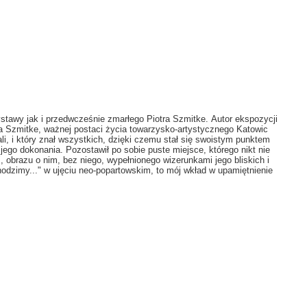
stawy jak i przedwcześnie zmarłego Piotra Szmitke.
Autor ekspozycji
ra Szmitke, ważnej postaci życia towarzysko-artystycznego Katowic
li, i który znał wszystkich, dzięki czemu stał się swoistym punktem
 jego dokonania. Pozostawił po sobie puste miejsce, którego nikt nie
", obrazu o nim, bez niego, wypełnionego wizerunkami jego bliskich i
odzimy..." w ujęciu neo-popartowskim, to m
ó
j wkład w upamiętnienie