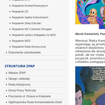
Regulamin Komisji Rewizyjnych
Regulamin ZG
Regulamin Sądów Koleżeńskich
Regulamin Złotej Odznaki
Regulamin WZ Członków Okręgów
Marek Kamieński, Pami
Regulamin wyboru Delegatów na WZD
Wernisaż Marka Kamie
Regulamin WZD
wyjaśniając jej przesł
Regulamin Rady Artystycznej
ostatnich dwudziestu 
odniesienia dla dzisi
Dokumenty członkowskie
potrafi, ale też chyb
przyjaciół, przemies
człowieka zasługując
STRUKTURA ZPAP
Władze ZPAP
Okręgi i oddziały
Rada Artystyczna
Domy Pracy Twórczej
Pracownie ul. Emaus w Krakowie
Ogólnopolska Rada Konserwatorów Dzieł