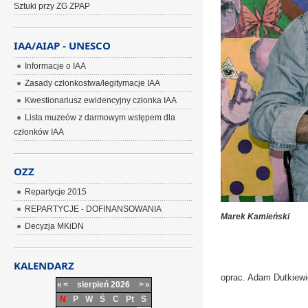
Sztuki przy ZG ZPAP
IAA/AIAP - UNESCO
Informacje o IAA
Zasady członkostwa/legitymacje IAA
Kwestionariusz ewidencyjny członka IAA
Lista muzeów z darmowym wstępem dla
członków IAA
OZZ
Repartycje 2015
REPARTYCJE - DOFINANSOWANIA
Marek Kamieński
Decyzja MKiDN
KALENDARZ
oprac. Adam Dutkiew
«
<
sierpień
2026
>
»
N
P
W
Ś
C
Pt
S