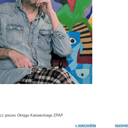
icz prezes Okręgu Katowickiego ZPAP
« poprzednia
następn