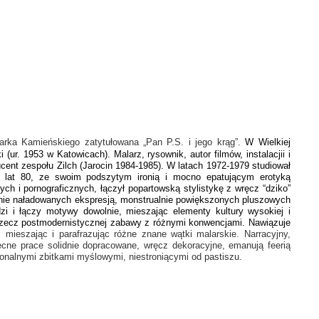
arka Kamieńskiego zatytułowana „Pan P.S. i jego krąg”.
W Wielkiej
r. 1953 w Katowicach). Malarz, rysownik, autor filmów, instalacjii i
ducent zespołu Zilch (Jarocin 1984-1985). W latach 1972-1979 studiował
ki lat 80, ze swoim podszytym ironią i mocno epatującym erotyką
h i pornograficznych, łączył popartowską stylistykę z wręcz “dziko”
 silnie naładowanych ekspresją, monstrualnie powiększonych pluszowych
i i łączy motywy dowolnie, mieszając elementy kultury wysokiej i
na rzecz postmodernistycznej zabawy z różnymi konwencjami. Nawiązuje
 mieszając i parafrazując różne znane wątki malarskie. Narracyjny,
ecne prace solidnie dopracowane, wręcz dekoracyjne, emanują feerią
jonalnymi zbitkami myślowymi, niestroniącymi od pastiszu.