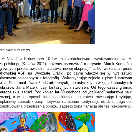
rka Kamieńskiego
i ArtNova2 w Katowicach 10 kwietnia zostałaotwarta wystawamalarstwa M
a polskiego (Kraków 2011) możemy przeczytać o artyście: Marek Kamieński (u
głównych przedstawicieli malarstwa „nowej ekspresji” lat 80, wokalista i pro
 krakowskiej ASP na Wydziale Grafiki, po czym włączył się w nurt sztu
arstwem połączonym z fotografią. Wykorzystując zdjęcia z pism ilustrowanyc
arbą. Nie stronił również od żartobliwych, fantastycznych wizji, jak choćby
obrazów Jana Matejki czy fantazyjnych stworzeń. Od tego czasu gromadz
i europejskiej sztuki. Pod koniec lat 80 odchodzi od „dzikiego” malarstwa 
ycznej
, a w następnych latach do klasyki malarstwa trawestując i cytując,
loplanowy sposób kreacji motywów na płótnie kontynuuje do dziś. Jego ob
 konstruowaną przestrzenią obrazu, zagęszczoną narracją ale też niekonwenc