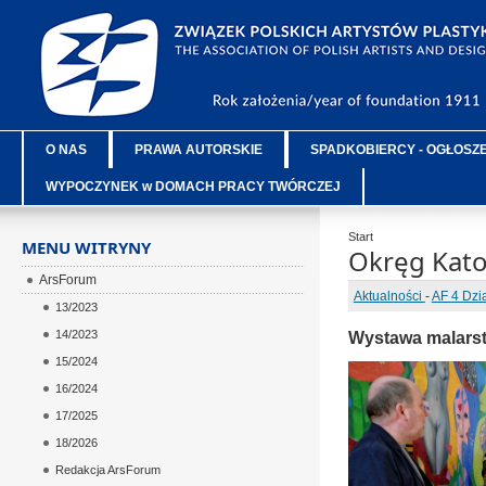
O NAS
PRAWA AUTORSKIE
SPADKOBIERCY - OGŁOSZ
WYPOCZYNEK w DOMACH PRACY TWÓRCZEJ
Start
MENU WITRYNY
Okręg Kato
ArsForum
Aktualności
-
AF 4 Dzi
13/2023
14/2023
Wystawa malars
15/2024
16/2024
17/2025
18/2026
Redakcja ArsForum