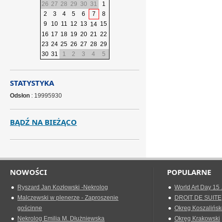
26
27
28
29
30
31
1
2
3
4
5
6
7
8
9
10
11
12
13
15
14
16
17
18
19
20
21
22
23
24
25
26
27
28
29
30
31
1
2
3
4
5
STATYSTYKA
Odsłon
: 19995930
BĄDŹ NA BIEŻĄCO
NOWOŚCI
POPULARNE
Ryszard Jan Kozłowski -Nekrolog
World Art Day 15 
Malczewski w plenerze - Zaproszenie
DROIT DE SUITE
gościnne
Okreg Koszalińsk
Nekrolog Emilia M. Dłużniewska
Okręg Krakowski