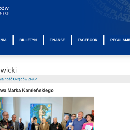
ENIA
BIULETYN
FINANSE
FACEBOOK
REGULAMIN
wicki
ałalność Okręgów ZPAP
twa Marka Kamieńskiego