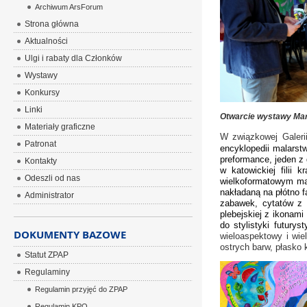
Archiwum ArsForum
Strona główna
Aktualności
Ulgi i rabaty dla Członków
Wystawy
Konkursy
Linki
Otwarcie wystawy Ma
Materiały graficzne
W związkowej Galeri
Patronat
encyklopedii malarstw
preformance, jeden z 
Kontakty
w katowickiej filii
Odeszli od nas
wielkoformatowym mal
nakładaną na płótno f
Administrator
zabawek, cytatów z 
plebejskiej z ikonam
do stylistyki futuryst
DOKUMENTY BAZOWE
wieloaspektowy i wie
ostrych barw, płasko
Statut ZPAP
Regulaminy
Regulamin przyjęć do ZPAP
Regulamin KPO