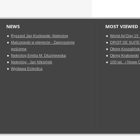
NEWS
MOST VIEWED
Ryszard Jan Kozłowski -Nekrolog
World Art Day 15 
Malczewski w plenerze - Zaproszenie
DROIT DE SUITE
gościnne
Okreg Koszalińsk
Nekrolog Emilia M. Dłużniewska
Okręg Krakowski
Nekrolog - Jan Niksiński
100 lat... i Nowe 
Wystawa Eclectica