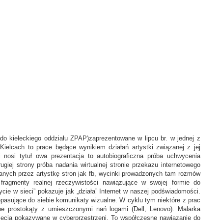
 do kieleckiego oddziału ZPAP)zaprezentowane w lipcu br. w jednej z
ielcach to prace będące wynikiem działań artystki związanej z jej
ki nosi tytuł owa prezentacja to autobiograficzna próba uchwycenia
ugiej strony próba nadania wirtualnej stronie przekazu internetowego
ranych przez artystkę stron jak fb, wycinki prowadzonych tam rozmów
fragmenty realnej rzeczywistości nawiązujące w swojej formie do
cie w sieci” pokazuje jak „działa” Internet w naszej podświadomości.
pasujące do siebie komunikaty wizualne. W cyklu tym niektóre z prac
e prostokąty z umieszczonymi nań logami (Dell, Lenovo). Malarka
djęcia pokazywane w cyberprzestrzeni. To współczesne nawiązanie do