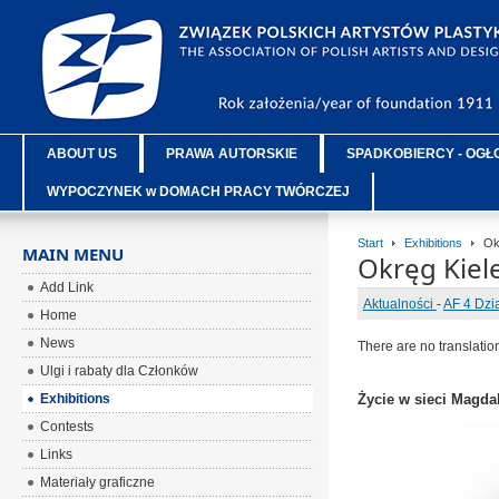
ABOUT US
PRAWA AUTORSKIE
SPADKOBIERCY - OGŁ
WYPOCZYNEK w DOMACH PRACY TWÓRCZEJ
Start
Exhibitions
Okr
MAIN MENU
Okręg Kiel
Add Link
Aktualności
-
AF 4 Dzi
Home
News
There are no translatio
Ulgi i rabaty dla Członków
Exhibitions
Życie w sieci Magda
Contests
Links
Materiały graficzne