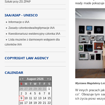
Sztuki przy ZG ZPAP
ready made pokazuje 
IAA/AIAP - UNESCO
Informacje o IAA
Zasady członkostwa/legitymacje IAA
Kwestionariusz ewidencyjny członka IAA
Lista muzeów z darmowym wstępem dla
członków IAA
COPYRIGHT LAW AGENCY
CALENDAR
«
<
August
2026
>
»
Wystawa Magdaleny Leś
S
M
T
W
T
F
S
26
27
28
29
30
31
1
W innych pracach jak
2
3
4
5
6
7
8
co”. Obrazuje tym sa
9
10
11
12
13
14
15
ich życia przez wszy
17
18
19
20
21
22
16