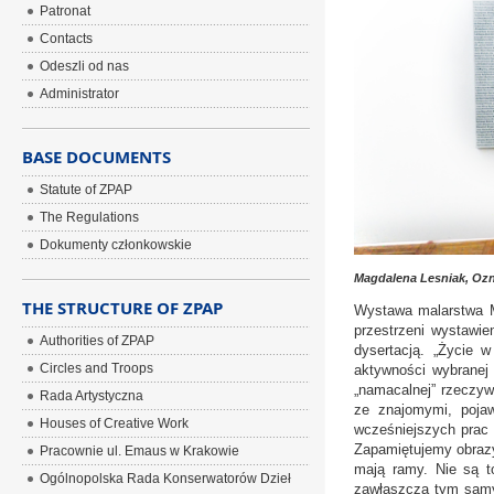
Patronat
Contacts
Odeszli od nas
Administrator
BASE DOCUMENTS
Statute of ZPAP
The Regulations
Dokumenty członkowskie
Magdalena Lesniak, Ozna
THE STRUCTURE OF ZPAP
Wystawa malarstwa Ma
przestrzeni wystawie
Authorities of ZPAP
dysertacją. „Życie w
Circles and Troops
aktywności wybranej g
„namacalnej” rzeczyw
Rada Artystyczna
ze znajomymi, pojaw
Houses of Creative Work
wcześniejszych prac a
Zapamiętujemy obrazy
Pracownie ul. Emaus w Krakowie
mają ramy. Nie są t
Ogólnopolska Rada Konserwatorów Dzieł
zawłaszcza tym samym