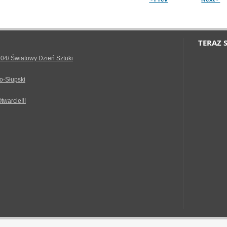
TERAZ 
.04/ Światowy Dzień Sztuki
o-Słupski
Otwarcie!!!