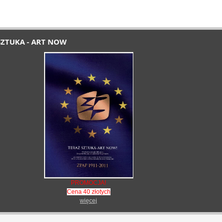
SZTUKA - ART NOW
PROMOCJA!
Cena 40 złotych
więcej