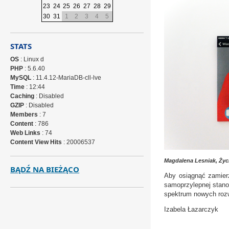
23
24
25
26
27
28
29
30
31
1
2
3
4
5
STATS
OS
: Linux d
PHP
: 5.6.40
MySQL
: 11.4.12-MariaDB-cll-lve
Time
: 12:44
Caching
: Disabled
GZIP
: Disabled
Members
: 7
Content
: 786
Web Links
: 74
Content View Hits
: 20006537
Magdalena Lesniak, Życi
BĄDŹ NA BIEŻĄCO
Aby osiągnąć zamierz
samoprzylepnej stano
spektrum nowych roz
Izabela Łazarczyk