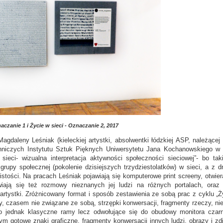
czanie 1 i Życie w sieci - Oznaczanie 2, 2017
gdaleny Leśniak (kieleckiej artystki, absolwentki łódzkiej ASP, należącej
nniczych Instytutu Sztuk Pięknych Uniwersytetu Jana Kochanowskiego w K
 sieci- wizualna interpretacja aktywności społeczności sieciowej”- bo ta
rupy społecznej (pokolenie dzisiejszych trzydziestolatków) w sieci, a z dr
istości. Na pracach Leśniak pojawiają się komputerowe print screeny, otwie
iają się też rozmowy nieznanych jej ludzi na różnych portalach, oraz 
rtystki. Zróżnicowany format i sposób zestawienia ze sobą prac z cyklu „Ży
, czasem nie związane ze sobą, strzępki konwersacji, fragmenty rzeczy, nie
o jednak klasyczne ramy lecz odwołujące się do obudowy monitora czarn
 gotowe znaki graficzne, fragmenty konwersacji innych ludzi, obrazy i z