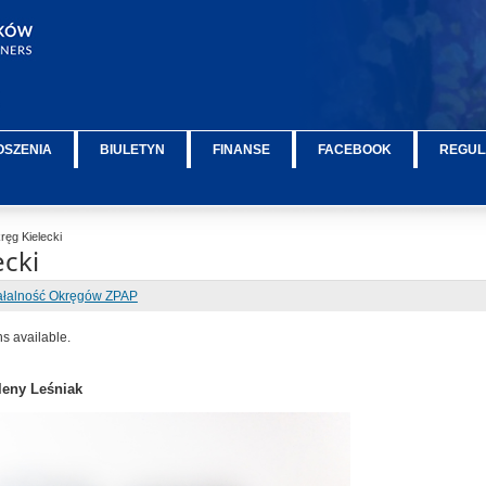
OSZENIA
BIULETYN
FINANSE
FACEBOOK
REGUL
ęg Kielecki
ecki
ałalność Okręgów ZPAP
ns available.
leny Leśniak