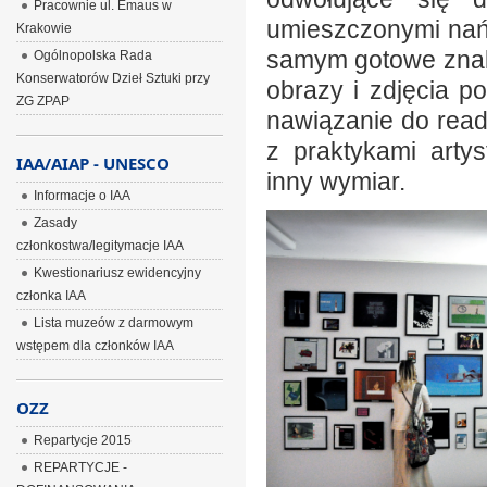
Pracownie ul. Emaus w
umieszczonymi nań 
Krakowie
samym gotowe znaki
Ogólnopolska Rada
Konserwatorów Dzieł Sztuki przy
obrazy i zdjęcia 
ZG ZPAP
nawiązanie do rea
z praktykami arty
IAA/AIAP - UNESCO
inny wymiar.
Informacje o IAA
Zasady
członkostwa/legitymacje IAA
Kwestionariusz ewidencyjny
członka IAA
Lista muzeów z darmowym
wstępem dla członków IAA
OZZ
Repartycje 2015
REPARTYCJE -