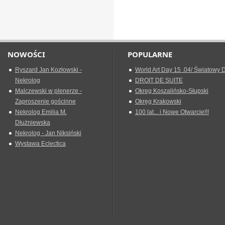
NOWOŚCI
POPULARNE
Ryszard Jan Kozłowski -
World Art Day 15 .04/ Światowy D
Nekrolog
DROIT DE SUITE
Malczewski w plenerze -
Okreg Koszalińsko-Słupski
Zaproszenie gościnne
Okręg Krakowski
Nekrolog Emilia M.
100 lat... i Nowe Otwarcie!!!
Dłużniewska
Nekrolog - Jan Niksiński
Wystawa Eclectica