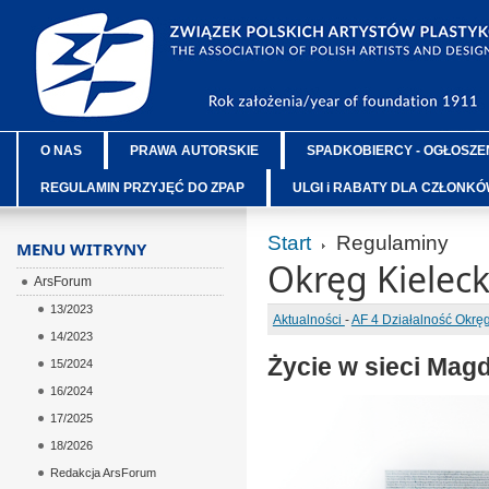
O NAS
PRAWA AUTORSKIE
SPADKOBIERCY - OGŁOSZE
REGULAMIN PRZYJĘĆ DO ZPAP
ULGI i RABATY DLA CZŁONK
Start
Regulaminy
MENU WITRYNY
Okręg Kieleck
ArsForum
13/2023
Aktualności
-
AF 4 Działalność Okr
14/2023
Życie w sieci Mag
15/2024
16/2024
17/2025
18/2026
Redakcja ArsForum