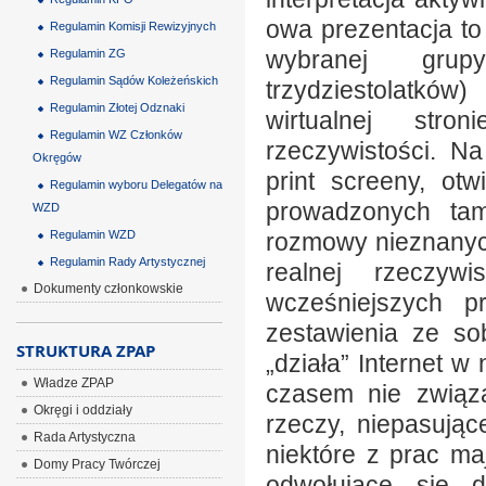
owa prezentacja to
Regulamin Komisji Rewizyjnych
wybranej grupy
Regulamin ZG
Regulamin Sądów Koleżeńskich
trzydziestolatków
Regulamin Złotej Odznaki
wirtualnej stro
Regulamin WZ Członków
rzeczywistości. N
Okręgów
print screeny, otw
Regulamin wyboru Delegatów na
prowadzonych ta
WZD
Regulamin WZD
rozmowy nieznanych
Regulamin Rady Artystycznej
realnej rzeczyw
Dokumenty członkowskie
wcześniejszych p
zestawienia ze so
STRUKTURA ZPAP
„działa” Internet 
Władze ZPAP
czasem nie związa
Okręgi i oddziały
rzeczy, niepasują
Rada Artystyczna
niektóre z prac ma
Domy Pracy Twórczej
odwołujące się 