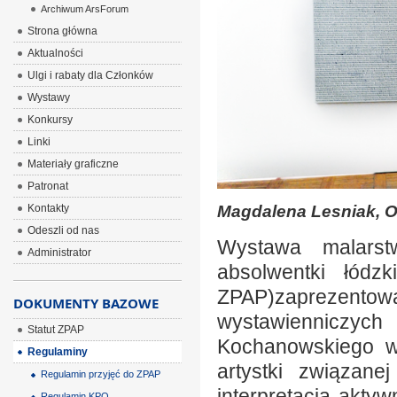
Archiwum ArsForum
Strona główna
Aktualności
Ulgi i rabaty dla Członków
Wystawy
Konkursy
Linki
Materiały graficzne
Patronat
Kontakty
Magdalena Lesniak, Oz
Odeszli od nas
Wystawa malarstw
Administrator
absolwentki łódzk
ZPAP)zaprezento
DOKUMENTY BAZOWE
wystawienniczych 
Statut ZPAP
Kochanowskiego w
Regulaminy
artystki związane
Regulamin przyjęć do ZPAP
interpretacja aktyw
Regulamin KPO