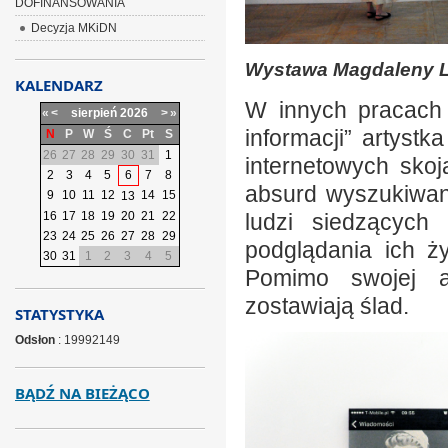
DOFINANSOWANIA
Decyzja MKiDN
Wystawa Magdaleny L
KALENDARZ
W innych pracach 
«
<
sierpień
2026
>
»
informacji” artyst
N
P
W
Ś
C
Pt
S
26
27
28
29
30
31
1
internetowych sko
2
3
4
5
6
7
8
absurd wyszukiwany
9
10
11
12
14
15
13
16
17
18
19
20
21
22
ludzi siedzących
23
24
25
26
27
28
29
podglądania ich ż
30
31
1
2
3
4
5
Pomimo swojej a
zostawiają ślad.
STATYSTYKA
Odsłon
: 19992149
BĄDŹ NA BIEŻĄCO