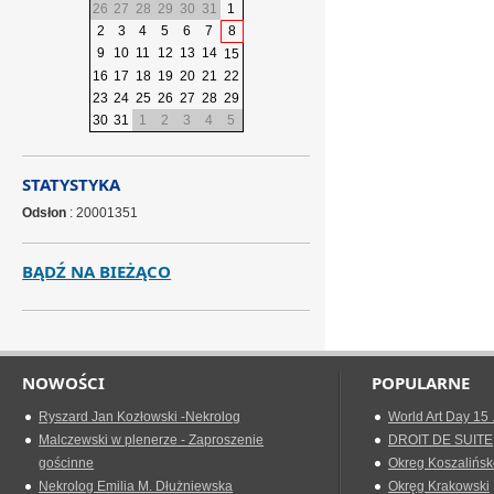
26
27
28
29
30
31
1
2
3
4
5
6
7
8
9
10
11
12
13
14
15
16
17
18
19
20
21
22
23
24
25
26
27
28
29
30
31
1
2
3
4
5
STATYSTYKA
Odsłon
: 20001351
BĄDŹ NA BIEŻĄCO
NOWOŚCI
POPULARNE
Ryszard Jan Kozłowski -Nekrolog
World Art Day 15 
Malczewski w plenerze - Zaproszenie
DROIT DE SUITE
gościnne
Okreg Koszalińsk
Nekrolog Emilia M. Dłużniewska
Okręg Krakowski