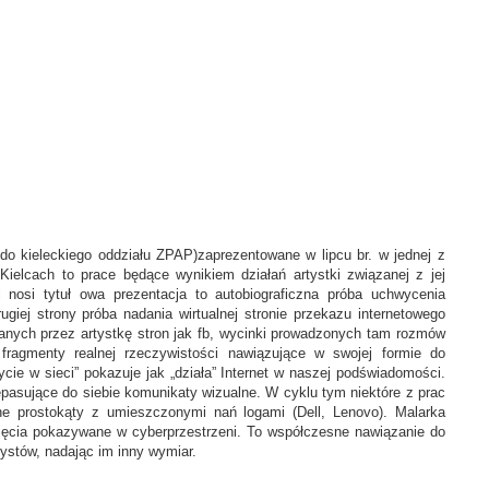
 do kieleckiego oddziału ZPAP)zaprezentowane w lipcu br. w jednej z
ielcach to prace będące wynikiem działań artystki związanej z jej
ki nosi tytuł owa prezentacja to autobiograficzna próba uchwycenia
ugiej strony próba nadania wirtualnej stronie przekazu internetowego
ranych przez artystkę stron jak fb, wycinki prowadzonych tam rozmów
fragmenty realnej rzeczywistości nawiązujące w swojej formie do
cie w sieci” pokazuje jak „działa” Internet w naszej podświadomości.
pasujące do siebie komunikaty wizualne. W cyklu tym niektóre z prac
e prostokąty z umieszczonymi nań logami (Dell, Lenovo). Malarka
djęcia pokazywane w cyberprzestrzeni. To współczesne nawiązanie do
ystów, nadając im inny wymiar.