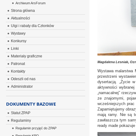
Archiwum ArsForum
Strona główna
Aktualności
Ulgi i rabaty dla Członków
Wystawy
Konkursy
Linki
Materiały graficzne
Magdalena Lesniak, Ozna
Patronat
Wystawa malarstwa Ma
Kontakty
przestrzeni wystawie
Odeszli od nas
dysertacją. „Życie w
Administrator
aktywności wybranej g
„namacalnej” rzeczyw
ze znajomymi, pojaw
DOKUMENTY BAZOWE
wcześniejszych prac a
Zapamiętujemy obrazy
Statut ZPAP
mają ramy. Nie są t
zawłaszcza tym samym
Regulaminy
ready made pokazuje 
Regulamin przyjęć do ZPAP
Regulamin KPO