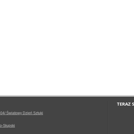
TERAZ 
.04/ Światowy Dzień Sztuki
o-Słupski