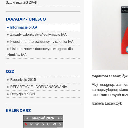
Sztuki przy ZG ZPAP
IAA/AIAP - UNESCO
Informacje o IAA
Zasady członkostwa/legitymacje IAA
Kwestionariusz ewidencyjny członka IAA
Lista muzeów z darmowym wstępem dla
członków IAA
OZZ
Magdalena Lesniak, Życi
Repartycje 2015
Aby osiągnąć zamierz
REPARTYCJE - DOFINANSOWANIA
samoprzylepnej stano
Decyzja MKiDN
spektrum nowych roz
Izabela Łazarczyk
KALENDARZ
«
<
sierpień
2026
>
»
N
P
W
Ś
C
Pt
S