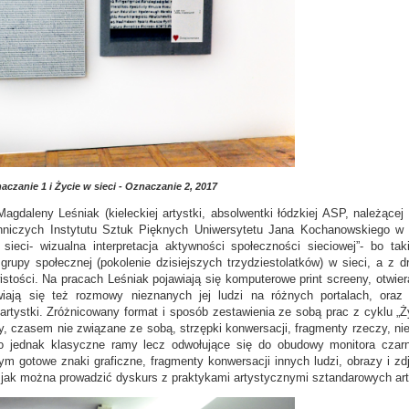
czanie 1 i Życie w sieci - Oznaczanie 2, 2017
gdaleny Leśniak (kieleckiej artystki, absolwentki łódzkiej ASP, należącej
nniczych Instytutu Sztuk Pięknych Uniwersytetu Jana Kochanowskiego w K
 sieci- wizualna interpretacja aktywności społeczności sieciowej”- bo ta
rupy społecznej (pokolenie dzisiejszych trzydziestolatków) w sieci, a z dr
istości. Na pracach Leśniak pojawiają się komputerowe print screeny, otwie
iają się też rozmowy nieznanych jej ludzi na różnych portalach, oraz 
rtystki. Zróżnicowany format i sposób zestawienia ze sobą prac z cyklu „Ży
, czasem nie związane ze sobą, strzępki konwersacji, fragmenty rzeczy, nie
o jednak klasyczne ramy lecz odwołujące się do obudowy monitora czarn
 gotowe znaki graficzne, fragmenty konwersacji innych ludzi, obrazy i z
jak można prowadzić dyskurs z praktykami artystycznymi sztandarowych art