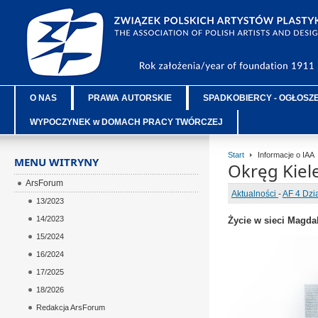
O NAS
PRAWA AUTORSKIE
SPADKOBIERCY - OGŁOSZ
WYPOCZYNEK w DOMACH PRACY TWÓRCZEJ
Start
Informacje o IAA
MENU WITRYNY
Okręg Kiel
ArsForum
Aktualności
-
AF 4 Dzi
13/2023
14/2023
Życie w sieci Magda
15/2024
16/2024
17/2025
18/2026
Redakcja ArsForum