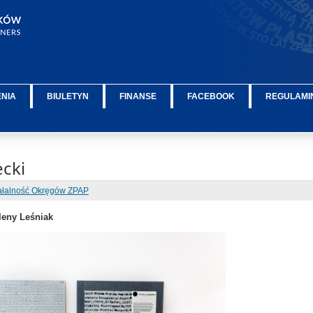
ENIA
BIULETYN
FINANSE
FACEBOOK
REGULAMIN
ecki
ałalność Okręgów ZPAP
leny Leśniak